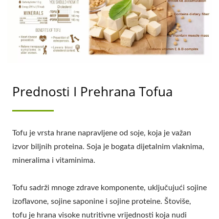
tvornica za proizvodnju tofua, oprema za proizvodnju
tofua, proizvodna linija tofua, cijena proizvodne linije
tofua, proizvođač tofua, automatska mašina za tofu,
Veganska mašina za meso, Linija za proizvodnju
veganskog mesa, Mašinerija i oprema za povrtni tofu,
komercijalna mašina za tofu / eversoon, marka Yung
Soon Lih Food Machine Co., Ltd., je lider u proizvodnji
strojeva za sojino mlijeko i tofu. Kao čuvari sigurnosti
Prednosti I Prehrana Tofua
hrane, dijelimo našu osnovnu tehnologiju i
profesionalno iskustvo u proizvodnji tofua s našim
kupcima širom svijeta. Dopustite da budemo vaš važan i
Tofu je vrsta hrane napravljene od soje, koja je važan
snažan partner u svjedočenju rasta i uspjeha vašeg
poslovanja.
izvor biljnih proteina. Soja je bogata dijetalnim vlaknima,
mineralima i vitaminima.
Tofu sadrži mnoge zdrave komponente, uključujući sojine
izoflavone, sojine saponine i sojine proteine. Štoviše,
tofu je hrana visoke nutritivne vrijednosti koja nudi