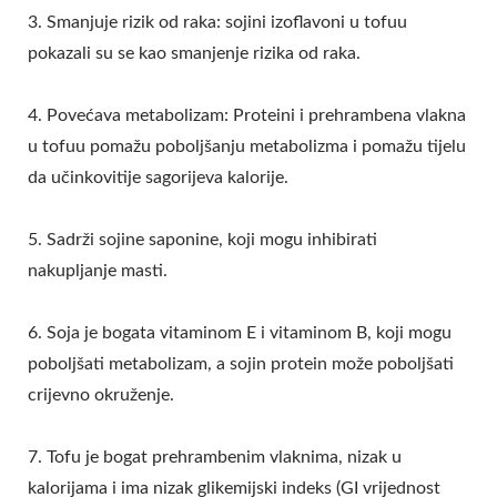
3. Smanjuje rizik od raka: sojini izoflavoni u tofuu
pokazali su se kao smanjenje rizika od raka.
4. Povećava metabolizam: Proteini i prehrambena vlakna
u tofuu pomažu poboljšanju metabolizma i pomažu tijelu
da učinkovitije sagorijeva kalorije.
5. Sadrži sojine saponine, koji mogu inhibirati
nakupljanje masti.
6. Soja je bogata vitaminom E i vitaminom B, koji mogu
poboljšati metabolizam, a sojin protein može poboljšati
crijevno okruženje.
7. Tofu je bogat prehrambenim vlaknima, nizak u
kalorijama i ima nizak glikemijski indeks (GI vrijednost