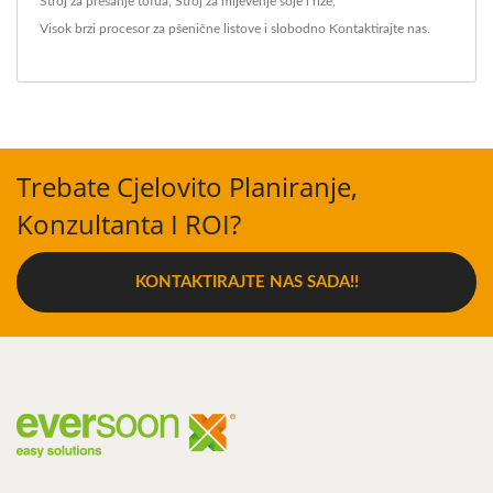
Stroj za prešanje tofua
,
Stroj za mljevenje soje i riže
,
Visok brzi procesor za pšenične listove
i slobodno
Kontaktirajte nas
.
Trebate Cjelovito Planiranje,
Konzultanta I ROI?
KONTAKTIRAJTE NAS SADA!!