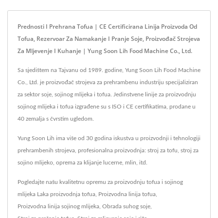
Prednosti I Prehrana Tofua | CE Certificirana Linija Proizvoda Od
Tofua, Rezervoar Za Namakanje I Pranje Soje, Proizvođač Strojeva
Za Mljevenje I Kuhanje | Yung Soon Lih Food Machine Co., Ltd.
Sa sjedištem na Tajvanu od 1989. godine, Yung Soon Lih Food Machine
Co., Ltd. je proizvođač strojeva za prehrambenu industriju specijaliziran
za sektor soje, sojinog mlijeka i tofua. Jedinstvene linije za proizvodnju
sojinog mlijeka i tofua izgrađene su s ISO i CE certifikatima, prodane u
40 zemalja s čvrstim ugledom.
Yung Soon Lih ima više od 30 godina iskustva u proizvodnji i tehnologiji
prehrambenih strojeva, profesionalna proizvodnja: stroj za tofu, stroj za
sojino mlijeko, oprema za klijanje lucerne, mlin, itd.
Pogledajte našu kvalitetnu opremu za proizvodnju tofua i sojinog
mlijeka
Laka proizvodnja tofua
,
Proizvodna linija tofua
,
Proizvodna linija sojinog mlijeka
,
Obrada suhog soje
,