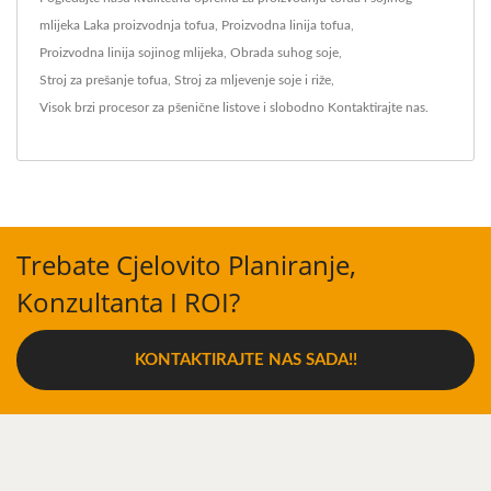
mlijeka
Laka proizvodnja tofua
,
Proizvodna linija tofua
,
Proizvodna linija sojinog mlijeka
,
Obrada suhog soje
,
Stroj za prešanje tofua
,
Stroj za mljevenje soje i riže
,
Visok brzi procesor za pšenične listove
i slobodno
Kontaktirajte nas
.
Trebate Cjelovito Planiranje,
Konzultanta I ROI?
KONTAKTIRAJTE NAS SADA!!