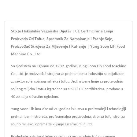
Što Je Fleksibilna Veganska Dijeta? | CE Certificirana Linija
Proizvoda Od Tofua, Spremnik Za Namakanje I Pranje Soje,
Proizvođač Strojeva Za Mljevenje I Kuhanje | Yung Soon Lih Food
Machine Co., Ltd.
Sa sjedištem na Tajvanu od 1989. godine, Yung Soon Lih Food Machine
Co., Ltd. je proizvođač strojeva za prehrambenu industriju specijaliziran
za sektor soje, sojinog mlijeka i tofua. Jedinstvene linije za proizvodnju
sojinog mlijeka i tofua izgrađene su s ISO i CE certifikatima, prodane u
40 zemalja s čvrstim ugledom.
Yung Soon Lih ima više od 30 godina iskustva u proizvodnji i tehnologiji
prehrambenih strojeva, profesionalna proizvodnja: stroj za tofu, stroj za
sojino mlijeko, oprema za klijanje lucerne, mlin, itd.
Pogledajte našu kvalitetnu opremu za proizvodnju tofua i sojinog