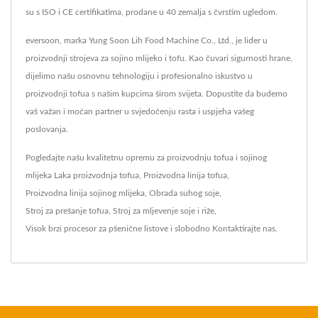
su s ISO i CE certifikatima, prodane u 40 zemalja s čvrstim ugledom.
eversoon, marka Yung Soon Lih Food Machine Co., Ltd., je lider u
proizvodnji strojeva za sojino mlijeko i tofu. Kao čuvari sigurnosti hrane,
dijelimo našu osnovnu tehnologiju i profesionalno iskustvo u
proizvodnji tofua s našim kupcima širom svijeta. Dopustite da budemo
vaš važan i moćan partner u svjedočenju rasta i uspjeha vašeg
poslovanja.
Pogledajte našu kvalitetnu opremu za proizvodnju tofua i sojinog
mlijeka
Laka proizvodnja tofua
,
Proizvodna linija tofua
,
Proizvodna linija sojinog mlijeka
,
Obrada suhog soje
,
Stroj za prešanje tofua
,
Stroj za mljevenje soje i riže
,
Visok brzi procesor za pšenične listove
i slobodno
Kontaktirajte nas
.