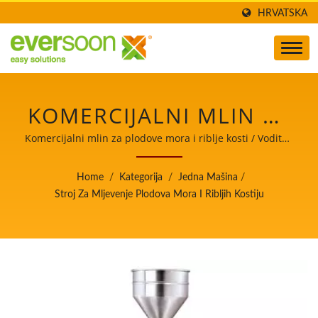
HRVATSKA
KOMERCIJALNI MLIN ZA
RIBU, MLIN ZA RIBU,
Komercijalni mlin za plodove mora i riblje kosti / Voditelj
automatskih strojeva za proizvodnju tofua i sojinog
STROJ ZA MLJEVENJE
mlijeka s najvišim prioritetom na sigurnosti hrane.
Home
/
Kategorija
/
Jedna Mašina
/
RIBE, STROJ ZA
Stroj Za Mljevenje Plodova Mora I Ribljih Kostiju
MLJEVENJE RIBE,
PREHRAMBENI STROJ,
PREHRAMBENA
OPREMA / VODITELJ