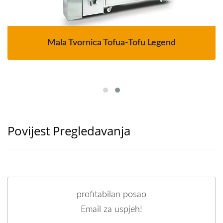
Mala Tvornica Tofua-Tofu Legend
Povijest Pregledavanja
profitabilan posao
Email za uspjeh!