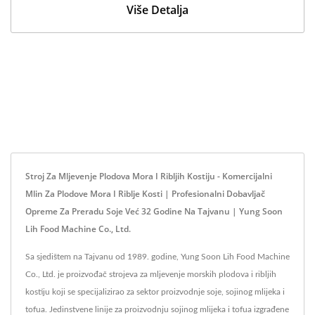
Više Detalja
Stroj Za Mljevenje Plodova Mora I Ribljih Kostiju - Komercijalni
Mlin Za Plodove Mora I Riblje Kosti | Profesionalni Dobavljač
Opreme Za Preradu Soje Već 32 Godine Na Tajvanu | Yung Soon
Lih Food Machine Co., Ltd.
Sa sjedištem na Tajvanu od 1989. godine, Yung Soon Lih Food Machine
Co., Ltd. je proizvođač strojeva za mljevenje morskih plodova i ribljih
kostiju koji se specijalizirao za sektor proizvodnje soje, sojinog mlijeka i
tofua. Jedinstvene linije za proizvodnju sojinog mlijeka i tofua izgrađene