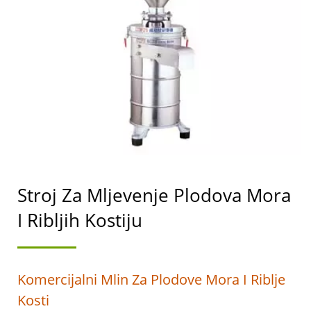
AUTOMATSKIH
STROJEVA ZA
PROIZVODNJU TOFUA I
SOJINOG MLIJEKA S
NAJVIŠIM PRIORITETOM
NA SIGURNOSTI
HRANE.
Stroj Za Mljevenje Plodova Mora
I Ribljih Kostiju
Komercijalni Mlin Za Plodove Mora I Riblje
Kosti