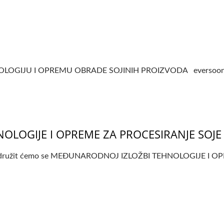
GIJU I OPREMU OBRADE SOJINIH PROIZVODA eversoon kako bi
LOGIJE I OPREME ZA PROCESIRANJE SOJE
NE, pridružit ćemo se MEĐUNARODNOJ IZLOŽBI TEHNOLOGIJE I 