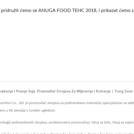
, pridružit ćemo se ANUGA FOOD TEHC 2018, i prikazat ćemo sljed
makanje I Pranje Soje, Proizvođač Strojeva Za Mljevenje I Kuhanje | Yung Soon 
ne Co., Ltd. je proizvođač strojeva za prehrambenu industriju specijaliziran za sektor
odane u 40 zemalja s čvrstim ugledom.
logiji prehrambenih strojeva, profesionalna proizvodnja: Stroj za tofu, Stroj za sojino