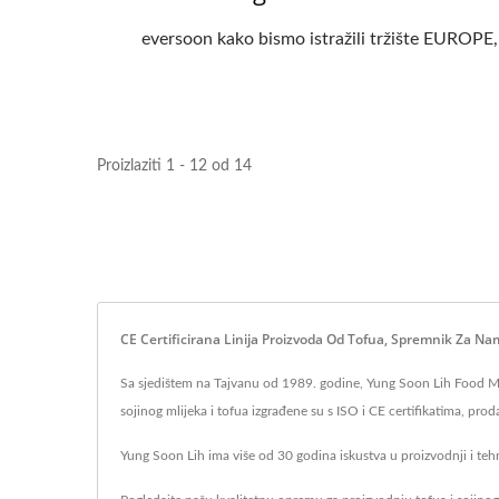
eversoon kako bismo istražili tržište EUROPE
Proizlaziti 1 - 12 od 14
CE Certificirana Linija Proizvoda Od Tofua, Spremnik Za Na
Sa sjedištem na Tajvanu od 1989. godine, Yung Soon Lih Food Machi
sojinog mlijeka i tofua izgrađene su s ISO i CE certifikatima, pr
Yung Soon Lih ima više od 30 godina iskustva u proizvodnji i tehno