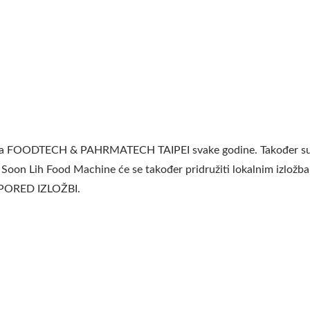
i
 na FOODTECH & PAHRMATECH TAIPEI svake godine. Također sudj
 Soon Lih Food Machine će se također pridružiti lokalnim izlož
RASPORED IZLOŽBI.