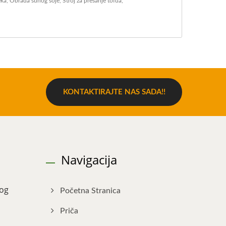
eka
,
Obrada suhog soje
,
Stroj za prešanje tofua
,
KONTAKTIRAJTE NAS SADA!!
Navigacija
nog
Početna Stranica
Priča