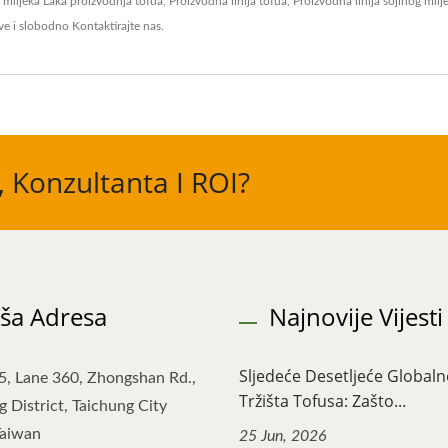
g mlijeka
Laka proizvodnja tofua
,
Proizvodna linija tofua
,
Proizvodna linija sojinog mlij
ve
i slobodno
Kontaktirajte nas
.
, Konzultanta I ROI?
ša Adresa
Najnovije Vijesti
Sljedeće Desetljeće Global
5, Lane 360, Zhongshan Rd.,
Tržišta Tofusa: Zašto...
 District, Taichung City
Taiwan
25 Jun, 2026