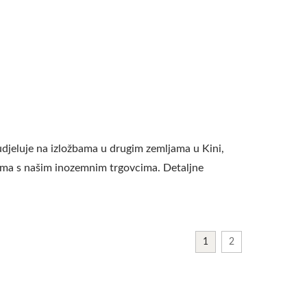
eluje na izložbama u drugim zemljama u Kini,
bama s našim inozemnim trgovcima. Detaljne
1
2