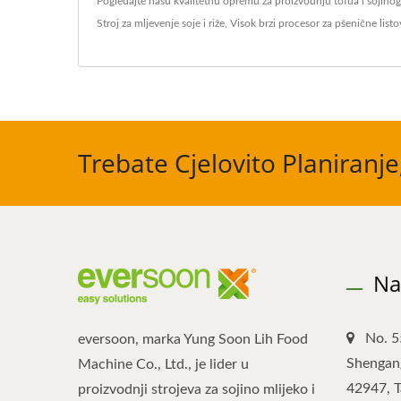
Pogledajte našu kvalitetnu opremu za proizvodnju tofua i sojino
Stroj za mljevenje soje i riže
,
Visok brzi procesor za pšenične listo
Trebate Cjelovito Planiranje
Na
No. 5
eversoon, marka Yung Soon Lih Food
Shengang
Machine Co., Ltd., je lider u
42947, 
proizvodnji strojeva za sojino mlijeko i