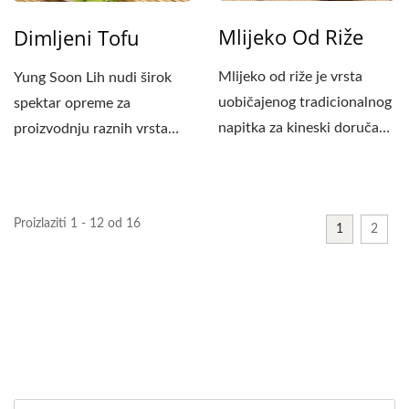
Mlijeko Od Riže
Dimljeni Tofu
Mlijeko od riže je vrsta
Yung Soon Lih nudi širok
uobičajenog tradicionalnog
spektar opreme za
napitka za kineski doručak.
proizvodnju raznih vrsta
To je napitak...
tofua. Ako trebate
proizvesti...
Proizlaziti 1 - 12 od 16
1
2