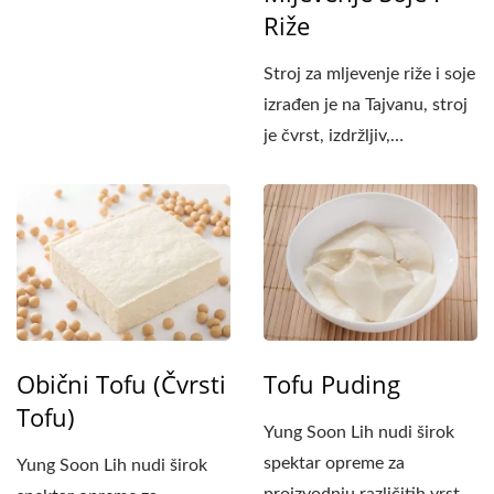
Riže
Stroj za mljevenje riže i soje
izrađen je na Tajvanu, stroj
je čvrst, izdržljiv,
dugotrajan,...
Obični Tofu (čvrsti
Tofu Puding
Tofu)
Yung Soon Lih nudi širok
spektar opreme za
Yung Soon Lih nudi širok