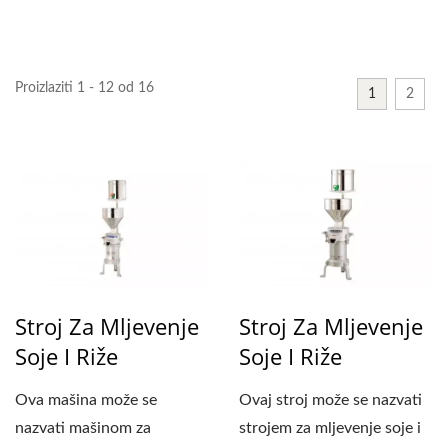
STROJEVA ZA
MLJEVENJE I KUHANJE |
Proizlaziti 1 - 12 od 16
1
2
YUNG SOON LIH FOOD
MACHINE CO., LTD.
Stroj Za Mljevenje
Stroj Za Mljevenje
Soje I Riže
Soje I Riže
Ova mašina može se
Ovaj stroj može se nazvati
nazvati mašinom za
strojem za mljevenje soje i