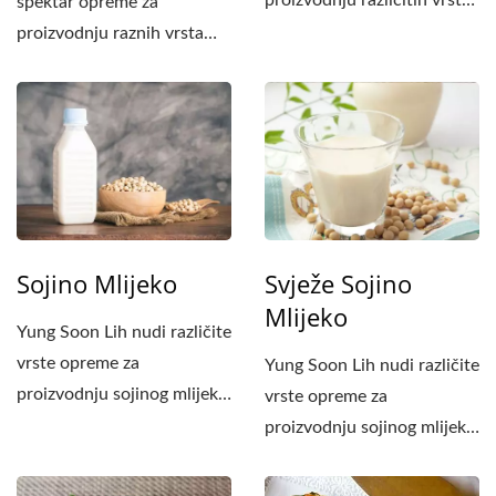
proizvodnju različitih vrsta
spektar opreme za
tofua. Ako trebate...
proizvodnju raznih vrsta
tofua. Ako trebate
proizvoditi...
Sojino Mlijeko
Svježe Sojino
Mlijeko
Yung Soon Lih nudi različite
vrste opreme za
Yung Soon Lih nudi različite
proizvodnju sojinog mlijeka.
vrste opreme za
Ako trebate proizvoditi...
proizvodnju sojinog mlijeka.
Ako trebate proizvoditi...