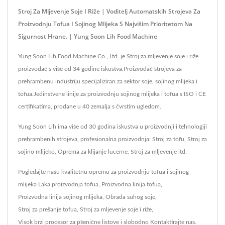
Stroj Za Mljevenje Soje I Riže | Voditelj Automatskih Strojeva Za
Proizvodnju Tofua I Sojinog Mlijeka S Najvišim Prioritetom Na
Sigurnost Hrane. | Yung Soon Lih Food Machine
Yung Soon Lih Food Machine Co., Ltd. je Stroj za mljevenje soje i riže
proizvođač s više od 34 godine iskustva.Proizvođač strojeva za
prehrambenu industriju specijaliziran za sektor soje, sojinog mlijeka i
tofua.Jedinstvene linije za proizvodnju sojinog mlijeka i tofua s ISO i CE
certifikatima, prodane u 40 zemalja s čvrstim ugledom.
Yung Soon Lih ima više od 30 godina iskustva u proizvodnji i tehnologiji
prehrambenih strojeva, profesionalna proizvodnja: Stroj za tofu, Stroj za
sojino mlijeko, Oprema za klijanje lucerne, Stroj za mljevenje itd.
Pogledajte našu kvalitetnu opremu za proizvodnju tofua i sojinog
mlijeka
Laka proizvodnja tofua
,
Proizvodna linija tofua
,
Proizvodna linija sojinog mlijeka
,
Obrada suhog soje
,
Stroj za prešanje tofua
,
Stroj za mljevenje soje i riže
,
Visok brzi procesor za pšenične listove
i slobodno
Kontaktirajte nas
.