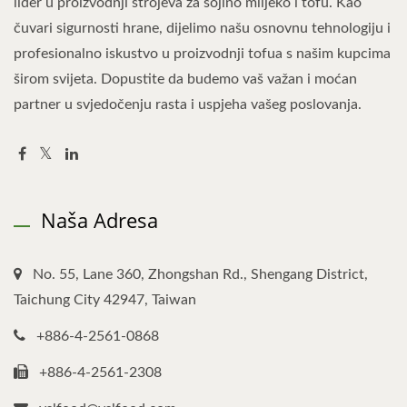
lider u proizvodnji strojeva za sojino mlijeko i tofu. Kao
čuvari sigurnosti hrane, dijelimo našu osnovnu tehnologiju i
profesionalno iskustvo u proizvodnji tofua s našim kupcima
širom svijeta. Dopustite da budemo vaš važan i moćan
partner u svjedočenju rasta i uspjeha vašeg poslovanja.
Naša Adresa
No. 55, Lane 360, Zhongshan Rd., Shengang District,
Taichung City 42947, Taiwan
+886-4-2561-0868
+886-4-2561-2308