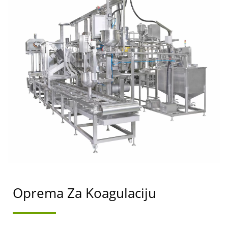
TOFUA, PROCES
OBRADE TOFUA,
PROIZVODNJA TOFUA,
DIJAGRAM TOKA
PROIZVODNJE TOFUA,
PROCES PROIZVODNJE
TOFUA, PROCES
PROIZVODNJE TOFUA,
AUTOMATSKA MAŠINA
Oprema Za Koagulaciju
ZA TOFU, AUTOMATSKA
MAŠINA ZA PRAVLJENJE