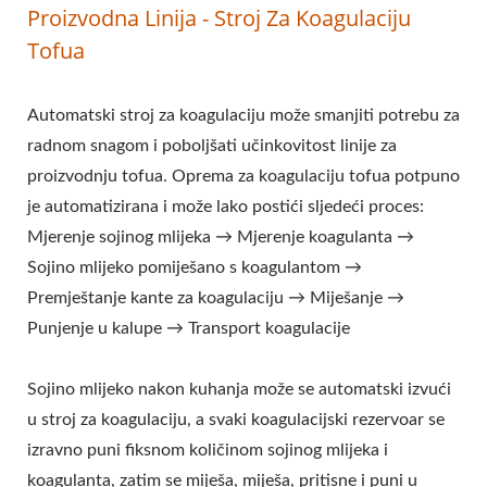
Proizvodna Linija - Stroj Za Koagulaciju
TOFUA, KOMERCIJALNA
Tofua
MAŠINA ZA TOFU,
JEDNOSTAVNA MAŠINA
Automatski stroj za koagulaciju može smanjiti potrebu za
ZA TOFU, PRŽENA
radnom snagom i poboljšati učinkovitost linije za
proizvodnju tofua. Oprema za koagulaciju tofua potpuno
MAŠINA ZA TOFU,
je automatizirana i može lako postići sljedeći proces:
INDUSTRIJSKA
Mjerenje sojinog mlijeka → Mjerenje koagulanta →
Sojino mlijeko pomiješano s koagulantom →
PROIZVODNJA TOFUA,
Premještanje kante za koagulaciju → Miješanje →
OPREMA ZA SOJINU
Punjenje u kalupe → Transport koagulacije
HRANU, STROJ ZA
Sojino mlijeko nakon kuhanja može se automatski izvući
SOJINO MESO, STROJ ZA
u stroj za koagulaciju, a svaki koagulacijski rezervoar se
SOJINO MLIJEKO I TOFU,
izravno puni fiksnom količinom sojinog mlijeka i
koagulanta, zatim se miješa, miješa, pritisne i puni u