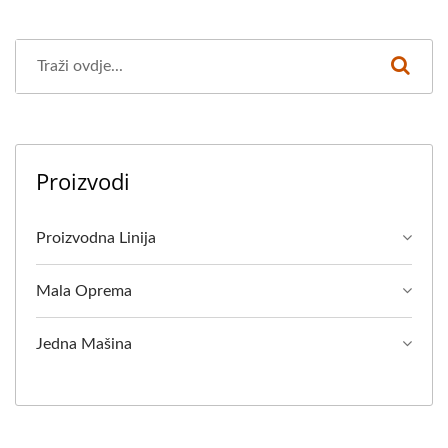
VEGANSKA MESNA
MAŠINA, PROIZVODNA
LINIJA ZA VEGANSKO
MESO, STROJEVI I
Proizvodi
OPREMA ZA POVRTNI
TOFU, UREĐAJ ZA
Proizvodna Linija
HRANU / VODITELJ
Mala Oprema
AUTOMATSKIH
STROJEVA ZA
Jedna Mašina
PROIZVODNJU TOFUA I
SOJINOG MLIJEKA S