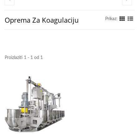
ZA PRAVLJENJE TOFUA,
PRAVLJENJE TOFUA,
Oprema Za Koagulaciju
Prikaz:
OPREMA ZA PRAVLJENJE
TOFUA, STROJ ZA
PRAVLJENJE TOFUA,
Proizlaziti 1 - 1 od 1
CIJENA STROJA ZA
PRAVLJENJE TOFUA,
PROIZVOĐAČI TOFUA,
PROIZVODNJA TOFUA,
OPREMA ZA
PROIZVODNJU TOFUA,