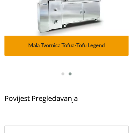
Mala Tvornica Tofua-Tofu Legend
Povijest Pregledavanja