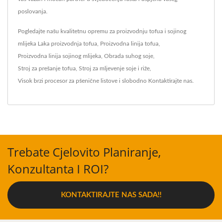
poslovanja.
Pogledajte našu kvalitetnu opremu za proizvodnju tofua i sojinog
mlijeka
Laka proizvodnja tofua
,
Proizvodna linija tofua
,
Proizvodna linija sojinog mlijeka
,
Obrada suhog soje
,
Stroj za prešanje tofua
,
Stroj za mljevenje soje i riže
,
Visok brzi procesor za pšenične listove
i slobodno
Kontaktirajte nas
.
Trebate Cjelovito Planiranje,
Konzultanta I ROI?
KONTAKTIRAJTE NAS SADA!!