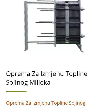
PROIZVODNJU TOFUA I
SOJINOG MLIJEKA S
NAJVIŠIM PRIORITETOM
NA SIGURNOSTI
HRANE.
Oprema Za Izmjenu Topline
Sojinog Mlijeka
Oprema Za Izmjenu Topline Sojinog