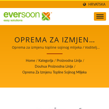
HRVATSKA
OPREMA ZA IZMJENU
TOPLINE SOJINOG
Oprema za izmjenu topline sojinog mlijeka / Voditelj
automatskih strojeva za proizvodnju tofua i sojinog
MLIJEKA JE JEDNA OD
mlijeka s najvišim prioritetom na sigurnosti hrane.
Home
/
Kategorija
/
Proizvodna Linija
/
MAŠINA U
Douhua Proizvodna Linija
/
Oprema Za Izmjenu Topline Sojinog Mlijeka
PROIZVODNOJ LINIJI
DOUHUA. / VODITELJ
AUTOMATSKIH
STROJEVA ZA