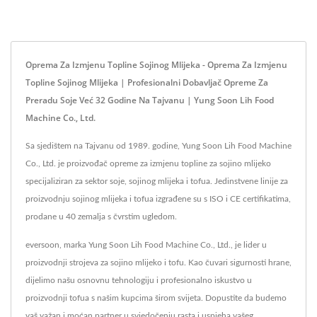
Oprema Za Izmjenu Topline Sojinog Mlijeka - Oprema Za Izmjenu
Topline Sojinog Mlijeka | Profesionalni Dobavljač Opreme Za
Preradu Soje Već 32 Godine Na Tajvanu | Yung Soon Lih Food
Machine Co., Ltd.
Sa sjedištem na Tajvanu od 1989. godine, Yung Soon Lih Food Machine
Co., Ltd. je proizvođač opreme za izmjenu topline za sojino mlijeko
specijaliziran za sektor soje, sojinog mlijeka i tofua. Jedinstvene linije za
proizvodnju sojinog mlijeka i tofua izgrađene su s ISO i CE certifikatima,
prodane u 40 zemalja s čvrstim ugledom.
eversoon, marka Yung Soon Lih Food Machine Co., Ltd., je lider u
proizvodnji strojeva za sojino mlijeko i tofu. Kao čuvari sigurnosti hrane,
dijelimo našu osnovnu tehnologiju i profesionalno iskustvo u
proizvodnji tofua s našim kupcima širom svijeta. Dopustite da budemo
vaš važan i moćan partner u svjedočenju rasta i uspjeha vašeg