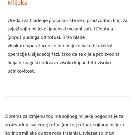
Mlijeka
Uređaji za hlađenje ploča koriste se u proizvodnoj liniji za
svježi sojin mlijeko, japanski mekani tofu i Douhua
(poput pudinga od tofua). Brzo hlade
visokotemperaturno sojino mlijeko kako bi olakšali
operacije u sljedećoj fazi, tako da se cijela proizvodna
linija ne zaguši i održava visoku kapacitet i visoku
učinkovitost.
Oprema za izmjenu topline sojinog mlijeka pogodna je za
proizvodnju svilenog tofua (mekog tofua), sojinog mlijeka
(sojinog mlijeka dugog roka trajanja), svježeg sojinog