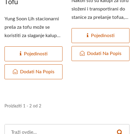
Tofu
Nakon što su kalupi za tofu
složeni i transportirani do
stanice za prešanje tofua,
Yung Soon Lih stacionarni
traka...
preša za tofu može se
Pojedinosti
koristiti za slaganje kalupa
za tofu. Kada...
Dodati Na Popis
Pojedinosti
Dodati Na Popis
Proizlaziti 1 - 2 od 2