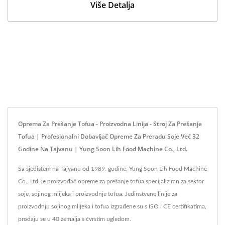
Više Detalja
Oprema Za Prešanje Tofua - Proizvodna Linija - Stroj Za Prešanje
Tofua | Profesionalni Dobavljač Opreme Za Preradu Soje Već 32
Godine Na Tajvanu | Yung Soon Lih Food Machine Co., Ltd.
Sa sjedištem na Tajvanu od 1989. godine, Yung Soon Lih Food Machine
Co., Ltd. je proizvođač opreme za prešanje tofua specijaliziran za sektor
soje, sojinog mlijeka i proizvodnje tofua. Jedinstvene linije za
proizvodnju sojinog mlijeka i tofua izgrađene su s ISO i CE certifikatima,
prodaju se u 40 zemalja s čvrstim ugledom.