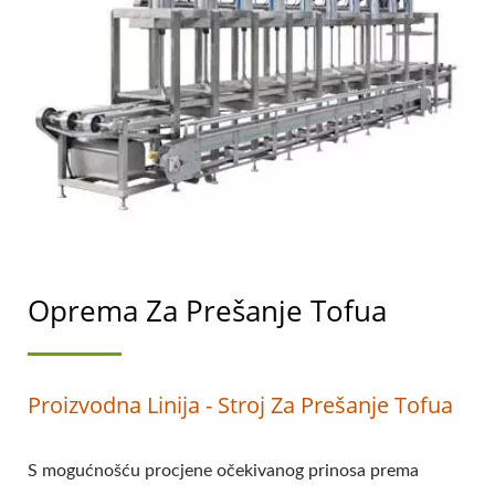
STROJEVA ZA
PROIZVODNJU TOFUA I
SOJINOG MLIJEKA S
NAJVIŠIM PRIORITETOM
NA SIGURNOSTI
HRANE.
Oprema Za Prešanje Tofua
Proizvodna Linija - Stroj Za Prešanje Tofua
S mogućnošću procjene očekivanog prinosa prema