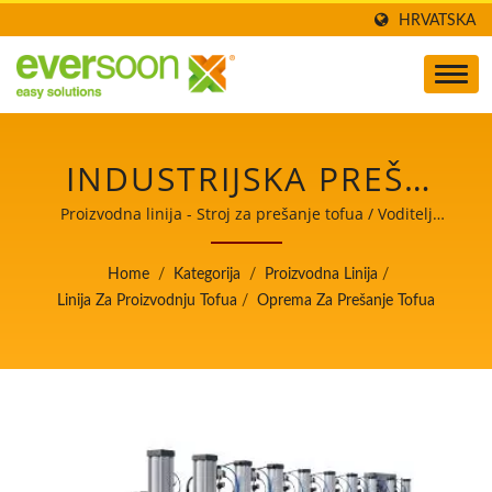
HRVATSKA
INDUSTRIJSKA PREŠA
ZA TOFU, PREŠA ZA
Proizvodna linija - Stroj za prešanje tofua / Voditelj
automatskih strojeva za proizvodnju tofua i sojinog
TOFU VODU, PREŠA ZA
mlijeka s najvišim prioritetom na sigurnosti hrane.
Home
/
Kategorija
/
Proizvodna Linija
/
TOFU, PREŠA ZA
Linija Za Proizvodnju Tofua
/
Oprema Za Prešanje Tofua
KALUPE ZA TOFU,
OPREMA ZA PREŠU ZA
TOFU / VODITELJ
AUTOMATSKIH