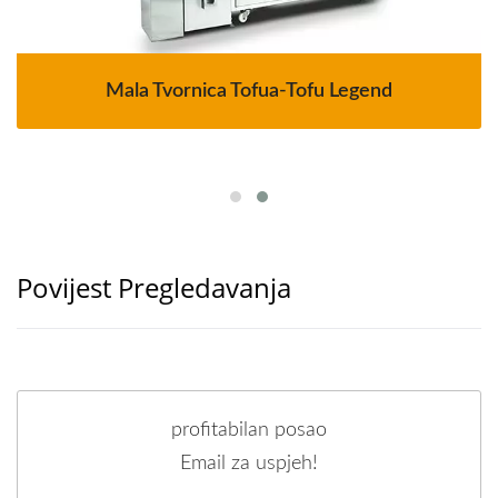
Mala Tvornica Tofua-Tofu Legend
Povijest Pregledavanja
profitabilan posao
Email za uspjeh!