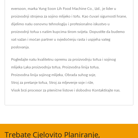
eversoon, marka Yung Soon Lih Food Machine Co., Ltd., je lider u
proizvodnji strojeva za sojino mlijeko i tofu. Kao čuvari sigurnosti hrane,
dijelimo našu osnovnu tehnologiju i profesionalno iskustvo u
proizvodnji tofua s našim kupcima širom svijeta. Dopustite da budemo
vaš važan i moćan partner u svjedočenju rasta i uspjeha vašeg
poslovanja.
Pogledajte našu kvalitetnu opremu za proizvodnju tofua i sojinog
mlijeka
Laka proizvodnja tofua
,
Proizvodna linija tofua
,
Proizvodna linija sojinog mlijeka
,
Obrada suhog soje
,
Stroj za prešanje tofua
,
Stroj za mljevenje soje i riže
,
Visok brzi procesor za pšenične listove
i slobodno
Kontaktirajte nas
.
Trebate Cjelovito Planiranje,