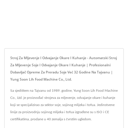
Stroj Za Mljevenje I Odvajanje Okare I Kuhanje - Automatski Stroj
Za Mljevenje Soje I Odvajanje Okare I Kuhanje | Profesionalni
Dobavljač Opreme Za Preradu Soje Već 32 Godine Na Tajvanu |
Yung Soon Lih Food Machine Co., Ltd.
Sa sjedištem na Tajvanu od 1989. godine, Yung Soon Lih Food Machine
Co., Ltd. je proizvođač strojeva za mljevenje, odvajanje okare i kuhanje
koji se specijalizirao za sektor soje, sojinog mlijeka i tofua. Jedinstvene
linije za proizvodnju sojinog mlijeka i tofua izgrađene su s ISO i CE
certifikatima, prodane u 40 zemalja s čvrstim ugledom.