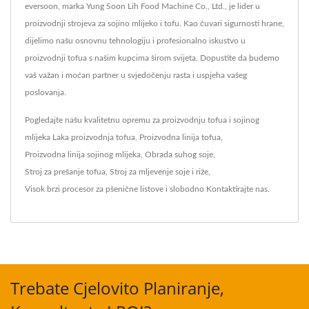
eversoon, marka Yung Soon Lih Food Machine Co., Ltd., je lider u
proizvodnji strojeva za sojino mlijeko i tofu. Kao čuvari sigurnosti hrane,
dijelimo našu osnovnu tehnologiju i profesionalno iskustvo u
proizvodnji tofua s našim kupcima širom svijeta. Dopustite da budemo
vaš važan i moćan partner u svjedočenju rasta i uspjeha vašeg
poslovanja.
Pogledajte našu kvalitetnu opremu za proizvodnju tofua i sojinog
mlijeka
Laka proizvodnja tofua
,
Proizvodna linija tofua
,
Proizvodna linija sojinog mlijeka
,
Obrada suhog soje
,
Stroj za prešanje tofua
,
Stroj za mljevenje soje i riže
,
Visok brzi procesor za pšenične listove
i slobodno
Kontaktirajte nas
.
Trebate Cjelovito Planiranje,