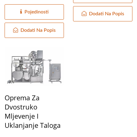
kapacitet je mali kao
40~50kg/sat...
Pojedinosti
Dodati Na Popis
Dodati Na Popis
Oprema Za
Dvostruko
Mljevenje I
Uklanjanje Taloga