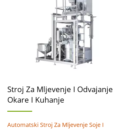
PROIZVODNJU TOFUA I
SOJINOG MLIJEKA S
NAJVIŠIM PRIORITETOM
NA SIGURNOSTI
HRANE.
Stroj Za Mljevenje I Odvajanje
Okare I Kuhanje
Automatski Stroj Za Mljevenje Soje I