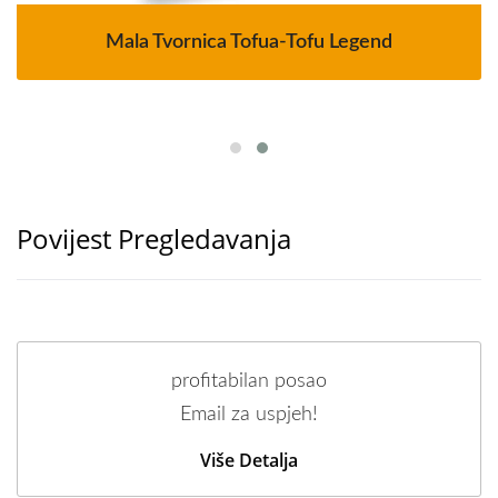
Mala Tvornica Tofua-Tofu Legend
Povijest Pregledavanja
profitabilan posao
Email za uspjeh!
Više Detalja