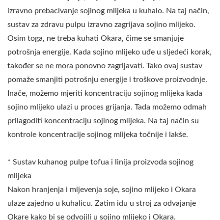
izravno prebacivanje sojinog mlijeka u kuhalo. Na taj način,
sustav za zdravu pulpu izravno zagrijava sojino mlijeko.
Osim toga, ne treba kuhati Okara, čime se smanjuje
potrošnja energije. Kada sojino mlijeko uđe u sljedeći korak,
također se ne mora ponovno zagrijavati. Tako ovaj sustav
pomaže smanjiti potrošnju energije i troškove proizvodnje.
Inače, možemo mjeriti koncentraciju sojinog mlijeka kada
sojino mlijeko ulazi u proces grijanja. Tada možemo odmah
prilagoditi koncentraciju sojinog mlijeka. Na taj način su
kontrole koncentracije sojinog mlijeka točnije i lakše.
* Sustav kuhanog pulpe tofua i linija proizvoda sojinog
mlijeka
Nakon hranjenja i mljevenja soje, sojino mlijeko i Okara
ulaze zajedno u kuhalicu. Zatim idu u stroj za odvajanje
Okare kako bi se odvojili u sojino mlijeko i Okara.