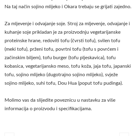
Na taj način sojino mlijeko i Okara trebaju se grijati zajedno.
Za mljevenje i odvajanje soje. Stroj za mljevenje, odvajanje i
kuhanje soje prikladan je za proizvodnju vegetarijanske
proteinske hrane, redoviti tofu (čvrsti tofu), svilen tofu
(meki tofu), prženi tofu, povrtni tofu (tofu s povrćem i
začinskim biljem), tofu burger (tofu pljeskavica), tofu
kobasica, vegetarijansko meso, tofu koža, jaja tofu, japanski
tofu, sojino mlijeko (dugotrajno sojino mlijeko), svježe
sojino mlijeko, suhi tofu, Dou Hua (poput tofu pudinga).
Molimo vas da slijedite poveznicu u nastavku za više
informacija o proizvodu i specifikacijama.