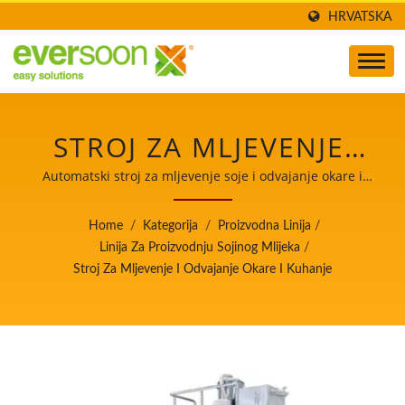
HRVATSKA
STROJ ZA MLJEVENJE,
ODVAJANJE OKARE I
Automatski stroj za mljevenje soje i odvajanje okare i
kuhanje / Voditelj automatskih strojeva za proizvodnju
KUHANJE JEDAN JE OD
tofua i sojinog mlijeka s najvišim prioritetom na
Home
/
Kategorija
/
Proizvodna Linija
/
sigurnosti hrane.
STROJEVA U LINIJI ZA
Linija Za Proizvodnju Sojinog Mlijeka
/
Stroj Za Mljevenje I Odvajanje Okare I Kuhanje
PROIZVODNJU SOJINOG
MLIJEKA. / VODITELJ
AUTOMATSKIH
STROJEVA ZA