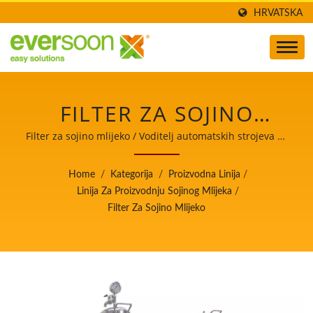
HRVATSKA
FILTER ZA SOJINO
MLIJEKO JE JEDNA OD
Filter za sojino mlijeko / Voditelj automatskih strojeva za
proizvodnju tofua i sojinog mlijeka s najvišim
MAŠINA U LINIJI ZA
prioritetom na sigurnosti hrane.
Home
/
Kategorija
/
Proizvodna Linija
/
PROIZVODNJU SOJINOG
Linija Za Proizvodnju Sojinog Mlijeka
/
Filter Za Sojino Mlijeko
MLIJEKA. / VODITELJ
AUTOMATSKIH
STROJEVA ZA
PROIZVODNJU TOFUA I