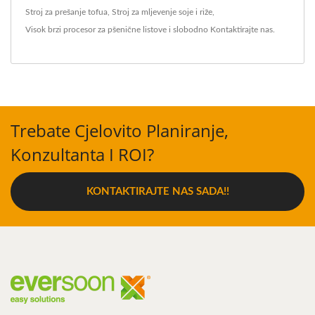
Stroj za prešanje tofua
,
Stroj za mljevenje soje i riže
,
Visok brzi procesor za pšenične listove
i slobodno
Kontaktirajte nas
.
Trebate Cjelovito Planiranje,
Konzultanta I ROI?
KONTAKTIRAJTE NAS SADA!!