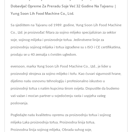
Dobavljač Opreme Za Preradu Soje Već 32 Godine Na Tajvanu |
Yung Soon Lih Food Machine Co., Ltd.
Sa sjedištem na Tajvanu od 1989. godine, Yung Soon Lih Food Machine
Co., Ltd. je proizvođač filtara za sojino mlijeko specijaliziran za sektor
soje, sojinog mlijeka i proizvodnje tofua. Jedinstvene linije za
proizvodnju sojinog mlijeka i tofua izgrađene su s ISO i CE certifikatima,
prodaju se u 40 zemalja s čvrstim ugledom.
eversoon, marka Yung Soon Lih Food Machine Co., Ltd., je lider u
proizvodnji strojeva za sojino mlijeko i tofu. Kao čuvari sigurnosti hrane,
dijelimo našu osnovnu tehnologiju i profesionalno iskustvo u
proizvodnji tofua s našim kupcima širom svijeta. Dopustite da budemo
vaš važan i moćan partner u svjedočenju rasta i uspjeha vašeg
poslovanja.
Pogledajte našu kvalitetnu opremu za proizvodnju tofua i sojinog
mlijeka
Laka proizvodnja tofua
,
Proizvodna linija tofua
,
Proizvodna linija sojinog mlijeka
,
Obrada suhog soje
,