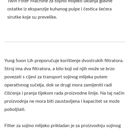
Twin Filter Machine za sojino mlijeko uklanja glavne
ostatke iz ekspanzije kuhanog pulpe i čestica šećera
sirutke koje su prevelike.
Yung Soon Lih preporučuje korištenje dvostrukih filtratora.
Stroj ima dva filtratora, a bilo koji od njih može se brzo
povezati s cijevi za transport sojinog mlijeka putem
operativnog sučelja, dok se drugi mora zamijeniti radi
čišćenja i pranja tijekom rada proizvodne linije. Na taj način
proizvodnja ne mora biti zaustavljena i kapacitet se može
poboljšati.
Filter za sojino mlijeko prikladan je za proizvodnju sojinog