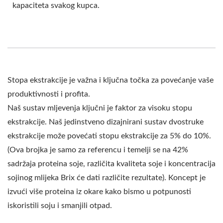
PROIZVOĐAČI TOFUA,
kapaciteta svakog kupca.
PROIZVODNJA TOFUA,
OPREMA ZA
PROIZVODNJU TOFUA,
Stopa ekstrakcije je važna i ključna točka za povećanje vaše
TVORNICA ZA
produktivnosti i profita.
PROIZVODNJU TOFUA,
Naš sustav mljevenja ključni je faktor za visoku stopu
ekstrakcije. Naš jedinstveno dizajnirani sustav dvostruke
OPREMA ZA
ekstrakcije može povećati stopu ekstrakcije za 5% do 10%.
PROIZVODNJU TOFUA,
(Ova brojka je samo za referencu i temelji se na 42%
PROIZVODNA LINIJA
sadržaja proteina soje, različita kvaliteta soje i koncentracija
sojinog mlijeka Brix će dati različite rezultate). Koncept je
TOFUA, CIJENA
izvući više proteina iz okare kako bismo u potpunosti
PROIZVODNE LINIJE
iskoristili soju i smanjili otpad.