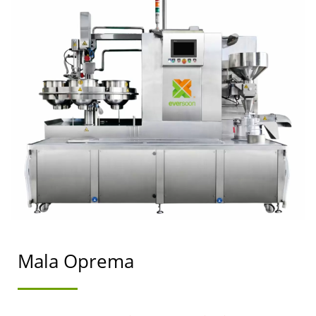
MAŠINA ZA SOJ MESO,
MAŠINA ZA SOJINO
MLIJEKO I TOFU,
OPREMA ZA TOFU,
MAŠINA ZA TOFU,
STROJ ZA TOFU NA
PRODAJU, PROIZVOĐAČ
STROJEVA ZA TOFU,
PROIZVOĐAČ TOFU
Mala Oprema
STROJEVA, CIJENA
STROJA ZA TOFU,