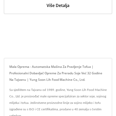
Više Detalja
Mala Oprema - Automatska Mašina Za Pravljenje Tofua |
Profesionalni Dobavljač Opreme Za Preradu Soje Već 32 Godine
Na Tajvanu | Yung Soon Lih Food Machine Co., Ltd.
Sa sjedištem na Tajvanu od 1989. godine, Yung Soon Lih Food Machine
Co., Ltd. je proizvođač male opreme specijaliziran za sektor soje, sojinog
mlijeka i tofua. Jedinstvene proizvodne linije za sojino mlijeko i tofu
izgrađene su s ISO i CE certifikatima, prodane u 40 zemalja s čvrstim
ugledom.