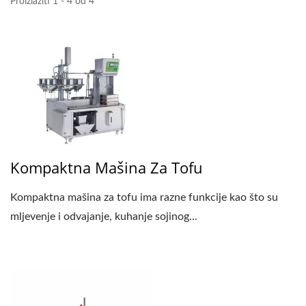
NAPRAVITI TOFU,
Proizlaziti 1 - 4 od 4
PROIZVODNJA TOFUA,
PROIZVODNJA TOFUA,
PROCES PRAVLJENJA
TOFUA, PROIZVODNJA
TOFUA, PROCES
PROIZVODNJE TOFUA,
Kompaktna Mašina Za Tofu
PROCES TOFUA,
Kompaktna mašina za tofu ima razne funkcije kao što su
METODA OBRADE
mljevenje i odvajanje, kuhanje sojinog...
TOFUA, PROCES
OBRADE TOFUA,
PROIZVODNJA TOFUA,