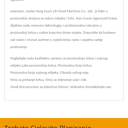
eversoon, marka Yung Soon Lih Food Machine Co., Ltd., je lider u
proizvodnji strojeva za sojino mlijeko i tofu. Kao čuvari sigurnosti hrane,
dijelimo našu osnovnu tehnologiju i profesionalno iskustvo u
proizvodnji tofua s našim kupcima širom svijeta. Dopustite da budemo
vaš važan i moćan partner u svjedočenju rasta i uspjeha vašeg
poslovanja.
Pogledajte našu kvalitetnu opremu za proizvodnju tofua i sojinog
mlijeka
Laka proizvodnja tofua
,
Proizvodna linija tofua
,
Proizvodna linija sojinog mlijeka
,
Obrada suhog soje
,
Stroj za prešanje tofua
,
Stroj za mljevenje soje i riže
,
Visok brzi procesor za pšenične listove
i slobodno
Kontaktirajte nas
.
Trebate Cjelovito Planiranje,