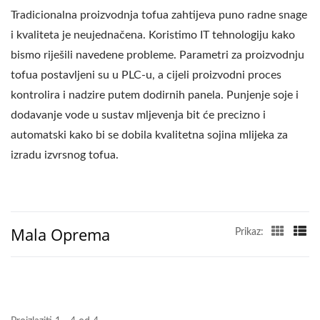
TOFUA, PROIZVOĐAČ
Tradicionalna proizvodnja tofua zahtijeva puno radne snage
TOFUA, AUTOMATSKA
i kvaliteta je neujednačena. Koristimo IT tehnologiju kako
bismo riješili navedene probleme. Parametri za proizvodnju
MAŠINA ZA TOFU,
tofua postavljeni su u PLC-u, a cijeli proizvodni proces
VEGANSKA MAŠINA ZA
kontrolira i nadzire putem dodirnih panela. Punjenje soje i
MESO, LINIJA ZA
dodavanje vode u sustav mljevenja bit će precizno i
automatski kako bi se dobila kvalitetna sojina mlijeka za
PROIZVODNJU
izradu izvrsnog tofua.
VEGANSKOG MESA,
MAŠINERIJA I OPREMA
ZA POVRTNI TOFU,
Mala Oprema
Prikaz:
KOMERCIJALNA MAŠINA
ZA TOFU, KAKO