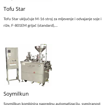
NAJVIŠIM PRIORITETOM
Tofu Star
NA SIGURNOSTI
Tofu Star uključuje M-16 stroj za mljevenje i odvajanje soje i
HRANE.
riže, F-801EM grijač (standard),...
Soymilkun
Soymilkun kombinira naprednu automatizaciju, svestranost