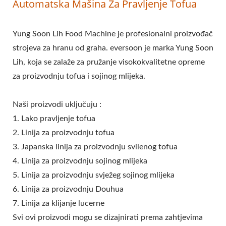
Automatska Mašina Za Pravljenje Tofua
OPREMA ZA TOFU,
STROJEVI I OPREMA ZA
Yung Soon Lih Food Machine je profesionalni proizvođač
TOFU, PROIZVOĐAČ
strojeva za hranu od graha. eversoon je marka Yung Soon
Lih, koja se zalaže za pružanje visokokvalitetne opreme
TOFUA, STROJ ZA
za proizvodnju tofua i sojinog mlijeka.
PRAVLJENJE TOFUA,
Naši proizvodi uključuju :
PRAVLJENJE TOFUA,
1. Lako pravljenje tofua
OPREMA ZA PRAVLJENJE
2. Linija za proizvodnju tofua
3. Japanska linija za proizvodnju svilenog tofua
TOFUA, STROJ ZA
4. Linija za proizvodnju sojinog mlijeka
PRAVLJENJE TOFUA,
5. Linija za proizvodnju svježeg sojinog mlijeka
CIJENA STROJA ZA
6. Linija za proizvodnju Douhua
7. Linija za klijanje lucerne
PRAVLJENJE TOFUA,
Svi ovi proizvodi mogu se dizajnirati prema zahtjevima