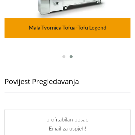
Mala Tvornica Tofua-Tofu Legend
Povijest Pregledavanja
profitabilan posao
Email za uspjeh!