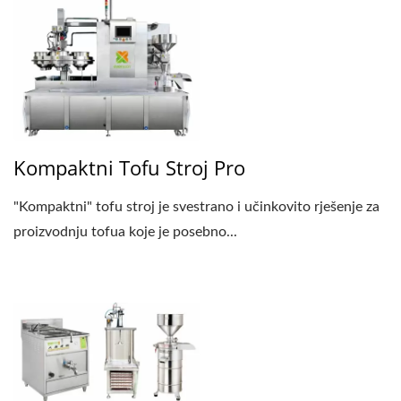
DIJAGRAM TOKA
PROIZVODNJE TOFUA,
PROCES PROIZVODNJE
TOFUA, PROCES
Kompaktni Tofu Stroj Pro
PROIZVODNJE TOFUA,
PREHRAMBENA MAŠINA
"Kompaktni" tofu stroj je svestrano i učinkovito rješenje za
proizvodnju tofua koje je posebno...
/ VODITELJ
AUTOMATSKIH
STROJEVA ZA
PROIZVODNJU TOFUA I
SOJINOG MLIJEKA S