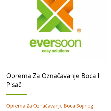
STROJEVA ZA
PROIZVODNJU TOFUA I
SOJINOG MLIJEKA S
NAJVIŠIM PRIORITETOM
NA SIGURNOSTI
HRANE.
Oprema Za Označavanje Boca I
Pisač
Oprema Za Označavanje Boca Sojinog