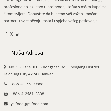
čuvari sigurnosti hrane, dijelimo našu osnovnu tehnologiju i
profesionalno iskustvo u proizvodnji tofua s našim kupcima
širom svijeta. Dopustite da budemo vaš važan i moćan
partner u svjedočenju rasta i uspjeha vašeg poslovanja.
Naša Adresa
No. 55, Lane 360, Zhongshan Rd., Shengang District,
Taichung City 42947, Taiwan
+886-4-2561-0868
+886-4-2561-2308
yslfood@yslfood.com