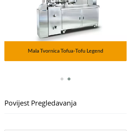
Mala Tvornica Tofua-Tofu Legend
Povijest Pregledavanja