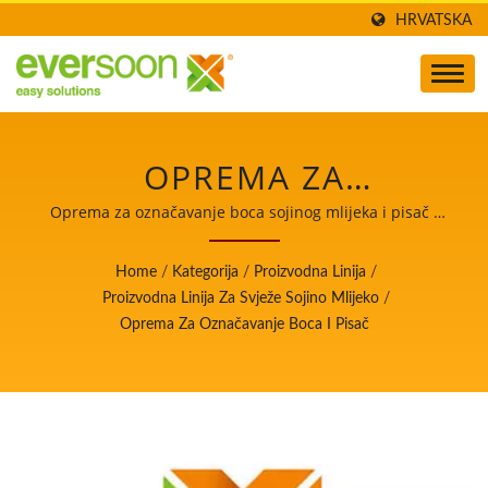
HRVATSKA
OPREMA ZA
OZNAČAVANJE BOCA I
Oprema za označavanje boca sojinog mlijeka i pisač /
Voditelj automatskih strojeva za proizvodnju tofua i
PISAČ JEDAN JE OD
sojinog mlijeka s najvišim prioritetom na sigurnosti
Home
/
Kategorija
/
Proizvodna Linija
/
hrane.
STROJEVA U LINIJI ZA
Proizvodna Linija Za Svježe Sojino Mlijeko
/
Oprema Za Označavanje Boca I Pisač
PROIZVODNJU SVJEŽEG
SOJINOG MLIJEKA. /
VODITELJ
AUTOMATSKIH