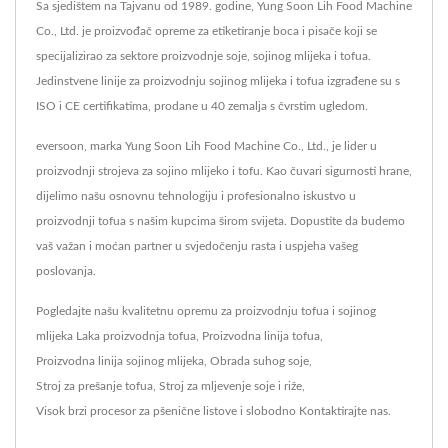
Sa sjedištem na Tajvanu od 1989. godine, Yung Soon Lih Food Machine
Co., Ltd. je proizvođač opreme za etiketiranje boca i pisače koji se
specijalizirao za sektore proizvodnje soje, sojinog mlijeka i tofua.
Jedinstvene linije za proizvodnju sojinog mlijeka i tofua izgrađene su s
ISO i CE certifikatima, prodane u 40 zemalja s čvrstim ugledom.
eversoon, marka Yung Soon Lih Food Machine Co., Ltd., je lider u
proizvodnji strojeva za sojino mlijeko i tofu. Kao čuvari sigurnosti hrane,
dijelimo našu osnovnu tehnologiju i profesionalno iskustvo u
proizvodnji tofua s našim kupcima širom svijeta. Dopustite da budemo
vaš važan i moćan partner u svjedočenju rasta i uspjeha vašeg
poslovanja.
Pogledajte našu kvalitetnu opremu za proizvodnju tofua i sojinog
mlijeka
Laka proizvodnja tofua
,
Proizvodna linija tofua
,
Proizvodna linija sojinog mlijeka
,
Obrada suhog soje
,
Stroj za prešanje tofua
,
Stroj za mljevenje soje i riže
,
Visok brzi procesor za pšenične listove
i slobodno
Kontaktirajte nas
.