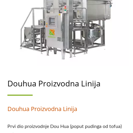
DOUHUA PROCES
PROIZVODNJE, KAKO
NAPRAVITI DOUHUA,
IZRADA DOUHUA,
PROIZVODNJA
DOUHUA, AUTOMATSKA
DOUHUA MAŠINA,
Douhua Proizvodna Linija
DOUHUA TVORNICA,
DOUHUA STROJ,
Douhua Proizvodna Linija
DOUHUA STROJEVI,
DOUHUA STROJEVI I
Prvi dio proizvodnje Dou Hua (poput pudinga od tofua)