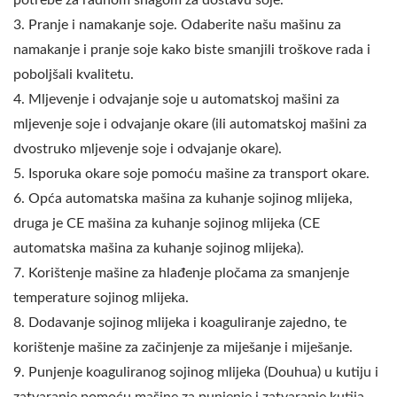
potrebe za radnom snagom za dostavu soje.
3. Pranje i namakanje soje. Odaberite našu mašinu za
namakanje i pranje soje kako biste smanjili troškove rada i
poboljšali kvalitetu.
4. Mljevenje i odvajanje soje u automatskoj mašini za
mljevenje soje i odvajanje okare (ili automatskoj mašini za
dvostruko mljevenje soje i odvajanje okare).
5. Isporuka okare soje pomoću mašine za transport okare.
6. Opća automatska mašina za kuhanje sojinog mlijeka,
druga je CE mašina za kuhanje sojinog mlijeka (CE
automatska mašina za kuhanje sojinog mlijeka).
7. Korištenje mašine za hlađenje pločama za smanjenje
temperature sojinog mlijeka.
8. Dodavanje sojinog mlijeka i koaguliranje zajedno, te
korištenje mašine za začinjenje za miješanje i miješanje.
9. Punjenje koaguliranog sojinog mlijeka (Douhua) u kutiju i