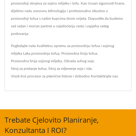
proizvodnji strojeva za sojino mlijeko i tofu. Kao čuvari sigurnosti hrane,
dijelimo našu osnovnu tehnologiju i profesionalno iskustvo u
proizvodnji tofua s našim kupcima širom svijeta. Dopustite da budemo
vaš važan i moćan partner u svjedočenju rasta i uspjeha vašeg
poslovanja.
Pogledajte našu kvalitetnu opremu za proizvodnju tofua i sojinog
mlijeka
Laka proizvodnja tofua
,
Proizvodna linija tofua
,
Proizvodna linija sojinog mlijeka
,
Obrada suhog soje
,
Stroj za prešanje tofua
,
Stroj za mljevenje soje i riže
,
Visok brzi procesor za pšenične listove
i slobodno
Kontaktirajte nas
.
Trebate Cjelovito Planiranje,
Konzultanta I ROI?