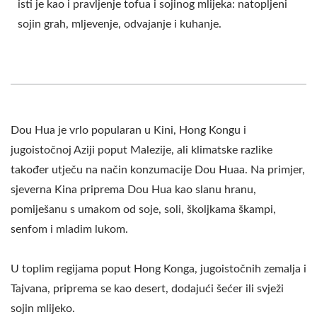
isti je kao i pravljenje tofua i sojinog mlijeka: natopljeni
OPREMA, DOUHUA
sojin grah, mljevenje, odvajanje i kuhanje.
PROIZVODNJA,
DOUHUA PROIZVODNA
LINIJA, STROJ ZA
PRAVLJENJE TOFUA,
Dou Hua je vrlo popularan u Kini, Hong Kongu i
jugoistočnoj Aziji poput Malezije, ali klimatske razlike
OPREMA ZA
također utječu na način konzumacije Dou Huaa. Na primjer,
PROIZVODNJU TOFUA /
sjeverna Kina priprema Dou Hua kao slanu hranu,
VODITELJ
pomiješanu s umakom od soje, soli, školjkama škampi,
senfom i mladim lukom.
AUTOMATSKIH
STROJEVA ZA
U toplim regijama poput Hong Konga, jugoistočnih zemalja i
Tajvana, priprema se kao desert, dodajući šećer ili svježi
PROIZVODNJU TOFUA I
sojin mlijeko.