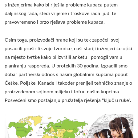
s inženjerima kako bi riješila probleme kupaca putem
daljinskog rada, štedi vrijeme i troškove rada ljudi te
pravovremeno i brzo rješava probleme kupaca.
Osim toga, proizvođači hrane koji su tek započeli svoj
posao ili proširili svoje tvornice, naši stariji inženjeri će otići
na mjesto tvrtke kako bi izvršili anketu i pomogli vam u
planiranju rasporeda. U proteklih 30 godina, izgradili smo
dobar partnerski odnos s našim globalnim kupcima poput
Češke, Poljske, Kanade i također prenijeli tehničko znanje o
proizvedenom sojinom mlijeku i tofuu našim kupcima.
Posvećeni smo postajanju pružatelja rješenja "ključ u ruke".