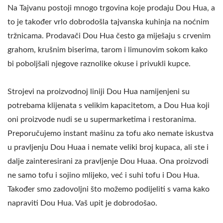
SOJINOG MLIJEKA S
Na Tajvanu postoji mnogo trgovina koje prodaju Dou Hua, a
to je također vrlo dobrodošla tajvanska kuhinja na noćnim
NAJVIŠIM PRIORITETOM
tržnicama. Prodavači Dou Hua često ga miješaju s crvenim
NA SIGURNOSTI
grahom, krušnim biserima, tarom i limunovim sokom kako
HRANE.
bi poboljšali njegove raznolike okuse i privukli kupce.
Strojevi na proizvodnoj liniji Dou Hua namijenjeni su
potrebama klijenata s velikim kapacitetom, a Dou Hua koji
oni proizvode nudi se u supermarketima i restoranima.
Preporučujemo instant mašinu za tofu ako nemate iskustva
u pravljenju Dou Huaa i nemate veliki broj kupaca, ali ste i
dalje zainteresirani za pravljenje Dou Huaa. Ona proizvodi
ne samo tofu i sojino mlijeko, već i suhi tofu i Dou Hua.
Također smo zadovoljni što možemo podijeliti s vama kako
napraviti Dou Hua. Vaš upit je dobrodošao.