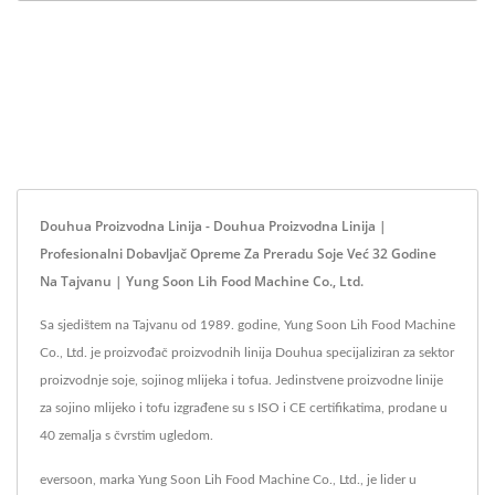
Douhua Proizvodna Linija - Douhua Proizvodna Linija |
Profesionalni Dobavljač Opreme Za Preradu Soje Već 32 Godine
Na Tajvanu | Yung Soon Lih Food Machine Co., Ltd.
Sa sjedištem na Tajvanu od 1989. godine, Yung Soon Lih Food Machine
Co., Ltd. je proizvođač proizvodnih linija Douhua specijaliziran za sektor
proizvodnje soje, sojinog mlijeka i tofua. Jedinstvene proizvodne linije
za sojino mlijeko i tofu izgrađene su s ISO i CE certifikatima, prodane u
40 zemalja s čvrstim ugledom.
eversoon, marka Yung Soon Lih Food Machine Co., Ltd., je lider u