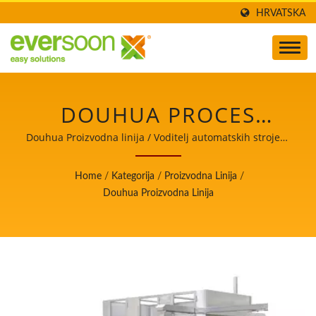
HRVATSKA
DOUHUA PROCES
IZRADE, DOUHUA TIJEK
Douhua Proizvodna linija / Voditelj automatskih strojeva
za proizvodnju tofua i sojinog mlijeka s najvišim
OBRADE, DOUHUA
prioritetom na sigurnosti hrane.
Home
/
Kategorija
/
Proizvodna Linija
/
PROCES OBRADE,
Douhua Proizvodna Linija
DOUHUA
PROIZVODNJA,
DOUHUA DIJAGRAM
TIJEKA PROIZVODNJE,