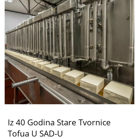
svjedočenju rasta i uspjeha vašeg poslovanja.
MACHINE CO., LTD.
Iz 40 Godina Stare Tvornice
Tofua U SAD-U