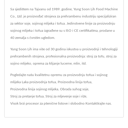
Sa sjedištem na Tajvanu od 1989. godine, Yung Soon Lih Food Machine
Co., Ltd. je proizvođač strojeva za prehrambenu industriju specijaliziran
za sektor soje, sojinog mlijeka i tofua. Jedinstvene linije za proizvodnju
sojinog mlijeka i tofua izgrađene su s ISO i CE certifikatima, prodane u
40 zemalja s čvrstim ugledom.
Yung Soon Lih ima više od 30 godina iskustva u proizvodnji i tehnologiji
prehrambenih strojeva, profesionalna proizvodnja: stroj za tofu, stroj za
sojino mlijeko, oprema za klijanje lucerne, mlin, itd.
Pogledajte našu kvalitetnu opremu za proizvodnju tofua i sojinog
mlijeka
Laka proizvodnja tofua
,
Proizvodna linija tofua
,
Proizvodna linija sojinog mlijeka
,
Obrada suhog soje
,
Stroj za prešanje tofua
,
Stroj za mljevenje soje i riže
,
Visok brzi procesor za pšenične listove
i slobodno
Kontaktirajte nas
.