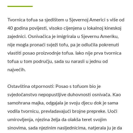
Tvornica tofua sa sjedištem u Sjevernoj Americi s više od
40 godina povijesti, visoko cijenjena u lokalnoj kineskoj
zajednici. Osnivačica je imigrirala u Sjevernu Ameriku,
nije mogla pronaći svježi tofu, pa je odlučila pokrenuti
vlastiti posao proizvodnje tofua. Iako nije prva tvornica
tofua u tom području, sada su narasli u jednu od
najvećih.
Ostavština otpornosti: Posao s tofuom bio je
svjedočanstvo nepopustljive duhovnosti osnivača. Kao
samohrana majka, odgajala je svoju djecu dok je sama
vodila tvornicu, prevladavajući brojne prepreke. Uoči
umirovljenja, njezina želja da olakša teret svojim
sinovima, sada njezinim nasljednicima, natjerala ju je da