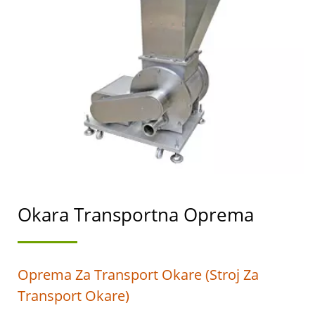
STROJEVA ZA
PROIZVODNJU TOFUA I
SOJINOG MLIJEKA S
NAJVIŠIM PRIORITETOM
NA SIGURNOSTI
HRANE.
Okara Transportna Oprema
Oprema Za Transport Okare (Stroj Za
Transport Okare)