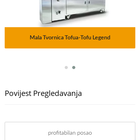
Mala Tvornica Tofua-Tofu Legend
Povijest Pregledavanja
profitabilan posao