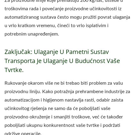
Za proizvodne linije koje premašuju 200 kg/sat, uštede u
troškovima rada i povećanje proizvodne učinkovitosti iz
automatiziranog sustava često mogu pružiti povrat ulaganja
u vrlo kratkom vremenu, čineći to vrlo isplativim i
potrebnim unapređenjem.
Zaključak: Ulaganje U Pametni Sustav
Transporta Je Ulaganje U Budućnost Vaše
Tvrtke.
Rukovanje okarom više ne bi trebao biti problem za vašu
proizvodnu liniju. Kako potražnja prehrambene industrije za
automatizacijom i higijenom nastavlja rasti, odabir zaista
učinkovitog rješenja ne samo da će poboljšati vaše
proizvodno okruženje i smanjiti troškove, već će također
poboljšati ukupnu konkurentnost vaše tvrtke i podržati
održive operacije.