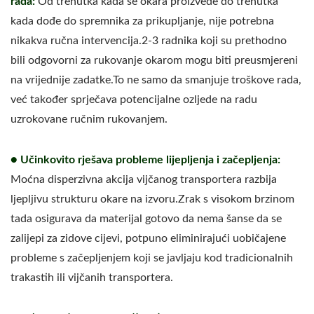
rada:
Od trenutka kada se okara proizvede do trenutka
kada dođe do spremnika za prikupljanje, nije potrebna
nikakva ručna intervencija.2-3 radnika koji su prethodno
bili odgovorni za rukovanje okarom mogu biti preusmjereni
na vrijednije zadatke.To ne samo da smanjuje troškove rada,
već također sprječava potencijalne ozljede na radu
uzrokovane ručnim rukovanjem.
● Učinkovito rješava probleme lijepljenja i začepljenja:
Moćna disperzivna akcija vijčanog transportera razbija
ljepljivu strukturu okare na izvoru.Zrak s visokom brzinom
tada osigurava da materijal gotovo da nema šanse da se
zalijepi za zidove cijevi, potpuno eliminirajući uobičajene
probleme s začepljenjem koji se javljaju kod tradicionalnih
trakastih ili vijčanih transportera.