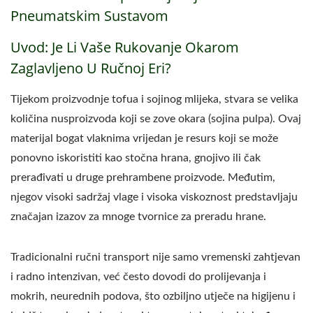
Pneumatskim Sustavom
Uvod: Je Li Vaše Rukovanje Okarom
Zaglavljeno U Ručnoj Eri?
Tijekom proizvodnje tofua i sojinog mlijeka, stvara se velika
količina nusproizvoda koji se zove okara (sojina pulpa). Ovaj
materijal bogat vlaknima vrijedan je resurs koji se može
ponovno iskoristiti kao stočna hrana, gnojivo ili čak
prerađivati u druge prehrambene proizvode. Međutim,
njegov visoki sadržaj vlage i visoka viskoznost predstavljaju
značajan izazov za mnoge tvornice za preradu hrane.
Tradicionalni ručni transport nije samo vremenski zahtjevan
i radno intenzivan, već često dovodi do prolijevanja i
mokrih, neurednih podova, što ozbiljno utječe na higijenu i