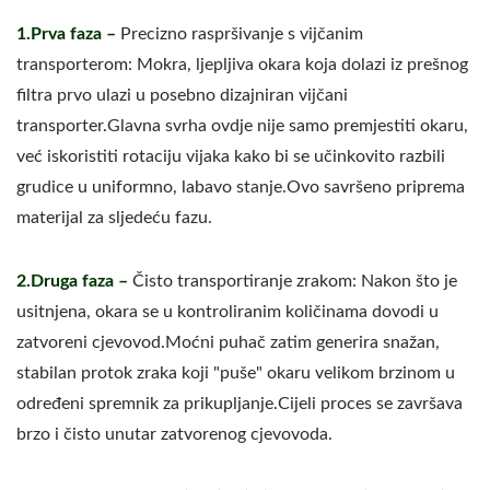
1.Prva faza –
Precizno raspršivanje s vijčanim
transporterom: Mokra, ljepljiva okara koja dolazi iz prešnog
filtra prvo ulazi u posebno dizajniran vijčani
transporter.Glavna svrha ovdje nije samo premjestiti okaru,
već iskoristiti rotaciju vijaka kako bi se učinkovito razbili
grudice u uniformno, labavo stanje.Ovo savršeno priprema
materijal za sljedeću fazu.
2.Druga faza –
Čisto transportiranje zrakom: Nakon što je
usitnjena, okara se u kontroliranim količinama dovodi u
zatvoreni cjevovod.Moćni puhač zatim generira snažan,
stabilan protok zraka koji "puše" okaru velikom brzinom u
određeni spremnik za prikupljanje.Cijeli proces se završava
brzo i čisto unutar zatvorenog cjevovoda.