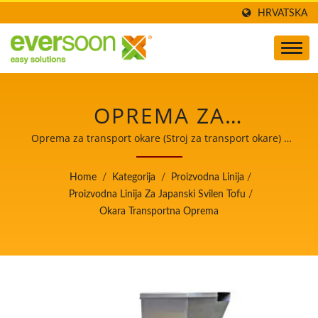
HRVATSKA
OPREMA ZA
TRANSPORT OKARE JE
Oprema za transport okare (Stroj za transport okare) /
Voditelj automatskih strojeva za proizvodnju tofua i
JEDNA OD MAŠINA U
sojinog mlijeka s najvišim prioritetom na sigurnosti
Home
/
Kategorija
/
Proizvodna Linija
/
hrane.
JAPANSKOJ
Proizvodna Linija Za Japanski Svilen Tofu
/
Okara Transportna Oprema
PROIZVODNOJ LINIJI ZA
SVILEN TOFU. /
VODITELJ
AUTOMATSKIH