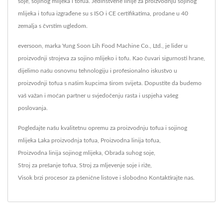
soje, sojinog mlijeka i tofua. Jedinstvene linije za proizvodnju sojinog
mlijeka i tofua izgrađene su s ISO i CE certifikatima, prodane u 40
zemalja s čvrstim ugledom.
eversoon, marka Yung Soon Lih Food Machine Co., Ltd., je lider u
proizvodnji strojeva za sojino mlijeko i tofu. Kao čuvari sigurnosti hrane,
dijelimo našu osnovnu tehnologiju i profesionalno iskustvo u
proizvodnji tofua s našim kupcima širom svijeta. Dopustite da budemo
vaš važan i moćan partner u svjedočenju rasta i uspjeha vašeg
poslovanja.
Pogledajte našu kvalitetnu opremu za proizvodnju tofua i sojinog
mlijeka
Laka proizvodnja tofua
,
Proizvodna linija tofua
,
Proizvodna linija sojinog mlijeka
,
Obrada suhog soje
,
Stroj za prešanje tofua
,
Stroj za mljevenje soje i riže
,
Visok brzi procesor za pšenične listove
i slobodno
Kontaktirajte nas
.