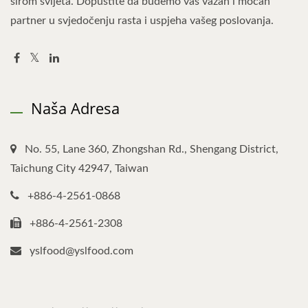
širom svijeta. Dopustite da budemo vaš važan i moćan
partner u svjedočenju rasta i uspjeha vašeg poslovanja.
Naša Adresa
No. 55, Lane 360, Zhongshan Rd., Shengang District,
Taichung City 42947, Taiwan
+886-4-2561-0868
+886-4-2561-2308
yslfood@yslfood.com