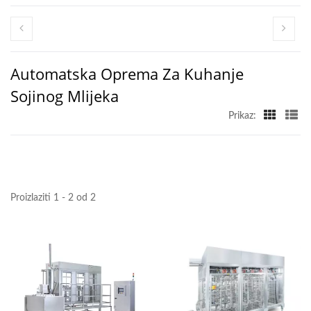
ZA PRAVLJENJE TOFUA,
PRAVLJENJE TOFUA,
OPREMA ZA PRAVLJENJE
Automatska Oprema Za Kuhanje
TOFUA, STROJ ZA
Sojinog Mlijeka
PRAVLJENJE TOFUA,
Prikaz:
CIJENA STROJA ZA
PRAVLJENJE TOFUA,
PROIZVOĐAČI TOFUA,
Proizlaziti 1 - 2 od 2
PROIZVODNJA TOFUA,
OPREMA ZA
PROIZVODNJU TOFUA,