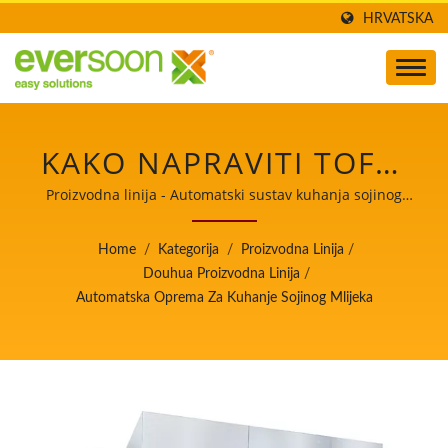
HRVATSKA
KAKO NAPRAVITI TOFU,
PROIZVODNJA TOFUA,
Proizvodna linija - Automatski sustav kuhanja sojinog
mlijeka / Voditelj automatskih strojeva za proizvodnju
IZRADA TOFUA, PROCES
tofua i sojinog mlijeka s najvišim prioritetom na
Home
/
Kategorija
/
Proizvodna Linija
/
sigurnosti hrane.
IZRADE TOFUA,
Douhua Proizvodna Linija
/
Automatska Oprema Za Kuhanje Sojinog Mlijeka
PROIZVODNJA TOFUA,
PROCES PROIZVODNJE
TOFUA, PROCES TOFUA,
METODA OBRADE