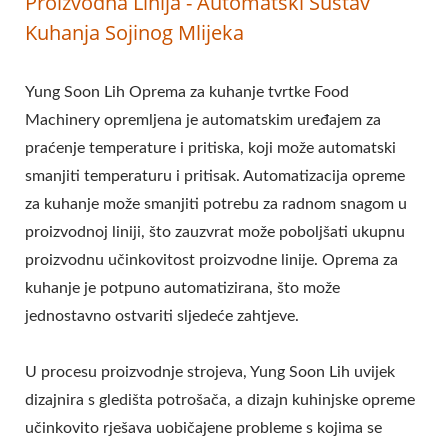
Proizvodna Linija - Automatski Sustav
TOFUA, KOMERCIJALNA
Kuhanja Sojinog Mlijeka
MAŠINA ZA TOFU,
Yung Soon Lih Oprema za kuhanje tvrtke Food
JEDNOSTAVNA MAŠINA
Machinery opremljena je automatskim uređajem za
ZA TOFU, PRŽENA
praćenje temperature i pritiska, koji može automatski
MAŠINA ZA TOFU,
smanjiti temperaturu i pritisak. Automatizacija opreme
za kuhanje može smanjiti potrebu za radnom snagom u
INDUSTRIJSKA
proizvodnoj liniji, što zauzvrat može poboljšati ukupnu
PROIZVODNJA TOFUA,
proizvodnu učinkovitost proizvodne linije. Oprema za
kuhanje je potpuno automatizirana, što može
OPREMA ZA SOJINU
jednostavno ostvariti sljedeće zahtjeve.
HRANU, STROJ ZA
U procesu proizvodnje strojeva, Yung Soon Lih uvijek
SOJINO MESO, STROJ ZA
dizajnira s gledišta potrošača, a dizajn kuhinjske opreme
SOJINO MLIJEKO I TOFU,
učinkovito rješava uobičajene probleme s kojima se