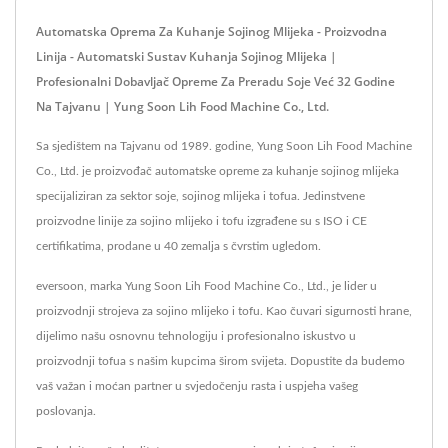
Automatska Oprema Za Kuhanje Sojinog Mlijeka - Proizvodna
Linija - Automatski Sustav Kuhanja Sojinog Mlijeka |
Profesionalni Dobavljač Opreme Za Preradu Soje Već 32 Godine
Na Tajvanu | Yung Soon Lih Food Machine Co., Ltd.
Sa sjedištem na Tajvanu od 1989. godine, Yung Soon Lih Food Machine
Co., Ltd. je proizvođač automatske opreme za kuhanje sojinog mlijeka
specijaliziran za sektor soje, sojinog mlijeka i tofua. Jedinstvene
proizvodne linije za sojino mlijeko i tofu izgrađene su s ISO i CE
certifikatima, prodane u 40 zemalja s čvrstim ugledom.
eversoon, marka Yung Soon Lih Food Machine Co., Ltd., je lider u
proizvodnji strojeva za sojino mlijeko i tofu. Kao čuvari sigurnosti hrane,
dijelimo našu osnovnu tehnologiju i profesionalno iskustvo u
proizvodnji tofua s našim kupcima širom svijeta. Dopustite da budemo
vaš važan i moćan partner u svjedočenju rasta i uspjeha vašeg
poslovanja.