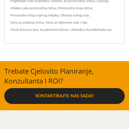
Pogledajte našu kvalitetnu opremu za proizvodnju tofua i sojinog
mlijeka
Laka proizvodnja tofua
,
Proizvodna linija tofua
,
Proizvodna linija sojinog mlijeka
,
Obrada suhog soje
,
Stroj za prešanje tofua
,
Stroj za mljevenje soje i riže
,
Visok brzi procesor za pšenične listove
i slobodno
Kontaktirajte nas
.
Trebate Cjelovito Planiranje,
Konzultanta I ROI?
KONTAKTIRAJTE NAS SADA!!