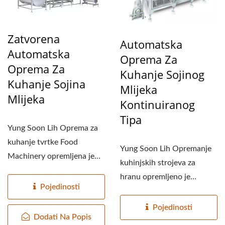
TVORNICA ZA
PROIZVODNJU TOFUA,
POSTROJENJE ZA
Zatvorena
Automatska
Automatska
PROIZVODNJU TOFUA,
Oprema Za
Oprema Za
Kuhanje Sojinog
OPREMA ZA
Kuhanje Sojina
Mlijeka
PROIZVODNJU TOFUA,
Mlijeka
Kontinuiranog
TVORNICA ZA
Tipa
Yung Soon Lih Oprema za
PROIZVODNJU TOFUA,
kuhanje tvrtke Food
Yung Soon Lih Opremanje
PROIZVODNA LINIJA ZA
Machinery opremljena je
kuhinjskih strojeva za
automatskim uređajem za
TOFU, CIJENA
hranu opremljeno je
praćenje...
Pojedinosti
automatskim uređajem za
PROIZVODNE LINIJE ZA
praćenje...
Pojedinosti
TOFU, TOFUMAKER,
Dodati Na Popis