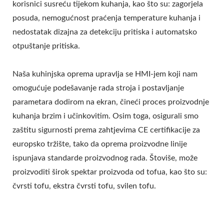
OPREMA ZA TOFU,
korisnici susreću tijekom kuhanja, kao što su: zagorjela
posuda, nemogućnost praćenja temperature kuhanja i
TVORNICA TOFUA,
nedostatak dizajna za detekciju pritiska i automatsko
STROJ ZA TOFU, STROJ
otpuštanje pritiska.
ZA TOFU NA PRODAJU,
Naša kuhinjska oprema upravlja se HMI-jem koji nam
PROIZVOĐAČ STROJEVA
omogućuje podešavanje rada stroja i postavljanje
parametara dodirom na ekran, čineći proces proizvodnje
ZA TOFU, PROIZVOĐAČ
kuhanja brzim i učinkovitim. Osim toga, osigurali smo
TOFUA, CIJENA STROJA
zaštitu sigurnosti prema zahtjevima CE certifikacije za
ZA TOFU, STROJEVI ZA
europsko tržište, tako da oprema proizvodne linije
ispunjava standarde proizvodnog rada. Štoviše, može
TOFU, STROJEVI I
proizvoditi širok spektar proizvoda od tofua, kao što su:
OPREMA ZA TOFU,
čvrsti tofu, ekstra čvrsti tofu, svilen tofu.
TOFU APARAT, STROJ