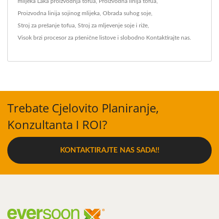
mlijeka
Laka proizvodnja tofua
,
Proizvodna linija tofua
,
Proizvodna linija sojinog mlijeka
,
Obrada suhog soje
,
Stroj za prešanje tofua
,
Stroj za mljevenje soje i riže
,
Visok brzi procesor za pšenične listove
i slobodno
Kontaktirajte nas
.
Trebate Cjelovito Planiranje,
Konzultanta I ROI?
KONTAKTIRAJTE NAS SADA!!