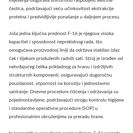
mljevenja osigurava uniformnu raspodjelu veličine
čestica, podržavajući veću učinkovitost ekstrakcije
proteina i predvidljivije ponašanje u daljnjem procesu.
Joša jedna ključna prednost F-16 je njegova visoka
kapacitet i sposobnost neprekidnog rada, što
omogućava proizvodnoj liniji da održava stabilan izlaz
čak i tijekom produženih radnih sati. Stroj je izrađen od
nehrđajućeg čelika prikladnog za hranu i izdržljivih
strukturnih komponenti, osiguravajući dugoročnu
pouzdanost, otpornost na koroziju i jednostavno
saniranje. Dnevne procedure čišćenja i održavanja su
pojednostavljene, podržavajući strogu kontrolu higijene
i standardne operativne procedure (SOP) u
profesionalnim okruženjima za preradu hrane.