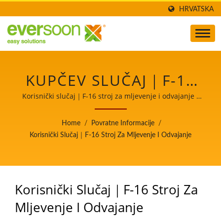
HRVATSKA
KUPČEV SLUČAJ｜F-16
STROJ ZA MLJEVENJE I
Korisnički slučaj｜F-16 stroj za mljevenje i odvajanje /
eversoon, marka Yung Soon Lih Food Machine Co., Ltd.,
ODVAJANJE /
je lider u proizvodnji strojeva za sojino mlijeko i tofu.
Home
/
Povratne Informacije
/
Kao čuvari sigurnosti hrane, dijelimo našu osnovnu
PROFESIONALNI
Korisnički Slučaj｜F-16 Stroj Za Mljevenje I Odvajanje
tehnologiju i profesionalno iskustvo u proizvodnji tofua
DOBAVLJAČ OPREME ZA
s našim kupcima širom svijeta. Dopustite da budemo
vaš važan i snažan partner u svjedočenju rasta i
OBRADU SOJE VEĆ 32
uspjeha vašeg poslovanja.
Korisnički Slučaj｜F-16 Stroj Za
GODINE NA TAJVANU |
Mljevenje I Odvajanje
YUNG SOON LIH FOOD