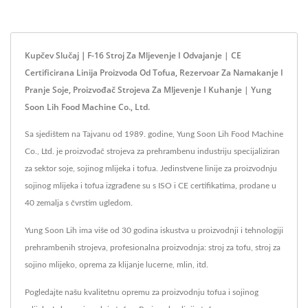
Kupčev Slučaj｜F-16 Stroj Za Mljevenje I Odvajanje | CE
Certificirana Linija Proizvoda Od Tofua, Rezervoar Za Namakanje I
Pranje Soje, Proizvođač Strojeva Za Mljevenje I Kuhanje | Yung
Soon Lih Food Machine Co., Ltd.
Sa sjedištem na Tajvanu od 1989. godine, Yung Soon Lih Food Machine
Co., Ltd. je proizvođač strojeva za prehrambenu industriju specijaliziran
za sektor soje, sojinog mlijeka i tofua. Jedinstvene linije za proizvodnju
sojinog mlijeka i tofua izgrađene su s ISO i CE certifikatima, prodane u
40 zemalja s čvrstim ugledom.
Yung Soon Lih ima više od 30 godina iskustva u proizvodnji i tehnologiji
prehrambenih strojeva, profesionalna proizvodnja: stroj za tofu, stroj za
sojino mlijeko, oprema za klijanje lucerne, mlin, itd.
Pogledajte našu kvalitetnu opremu za proizvodnju tofua i sojinog