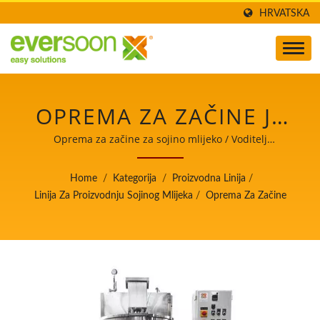
HRVATSKA
OPREMA ZA ZAČINE JE
JEDNA OD MAŠINA U
Oprema za začine za sojino mlijeko / Voditelj
automatskih strojeva za proizvodnju tofua i sojinog
LINIJI ZA PROIZVODNJU
mlijeka s najvišim prioritetom na sigurnosti hrane.
Home
/
Kategorija
/
Proizvodna Linija
/
SOJINOG MLIJEKA. /
Linija Za Proizvodnju Sojinog Mlijeka
/
Oprema Za Začine
VODITELJ
AUTOMATSKIH
STROJEVA ZA
PROIZVODNJU TOFUA I