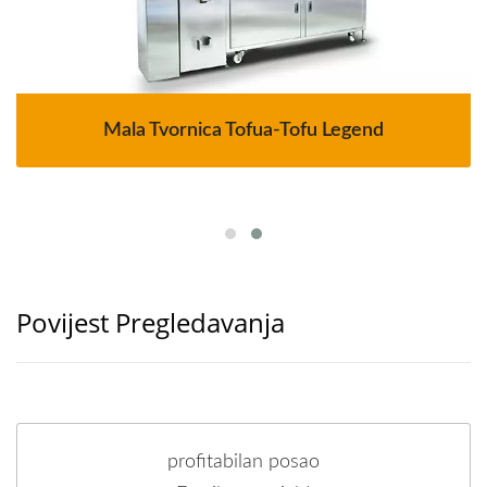
Mala Tvornica Tofua-Tofu Legend
Povijest Pregledavanja
profitabilan posao