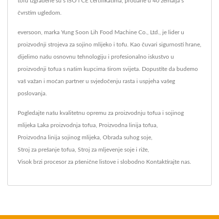
tofu izgrađene su s ISO i CE certifikatima, prodane u 40 zemalja s
čvrstim ugledom.
eversoon, marka Yung Soon Lih Food Machine Co., Ltd., je lider u
proizvodnji strojeva za sojino mlijeko i tofu. Kao čuvari sigurnosti hrane,
dijelimo našu osnovnu tehnologiju i profesionalno iskustvo u
proizvodnji tofua s našim kupcima širom svijeta. Dopustite da budemo
vaš važan i moćan partner u svjedočenju rasta i uspjeha vašeg
poslovanja.
Pogledajte našu kvalitetnu opremu za proizvodnju tofua i sojinog
mlijeka
Laka proizvodnja tofua
,
Proizvodna linija tofua
,
Proizvodna linija sojinog mlijeka
,
Obrada suhog soje
,
Stroj za prešanje tofua
,
Stroj za mljevenje soje i riže
,
Visok brzi procesor za pšenične listove
i slobodno
Kontaktirajte nas
.