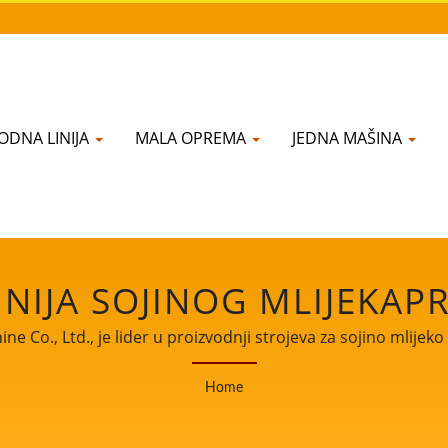
ODNA LINIJA
MALA OPREMA
JEDNA MAŠINA
NIJA SOJINOG MLIJEKAP
INIJA PROIZVODA OD TO
Co., Ltd., je lider u proizvodnji strojeva za sojino mlijeko i
 iskustvo u proizvodnji tofua s našim kupcima širom svije
PRANJE SOJE, PROIZVOĐA
Home
partner u svjedočenju rasta i uspjeha vašeg poslovanja.
ANJE | YUNG SOON LIH F