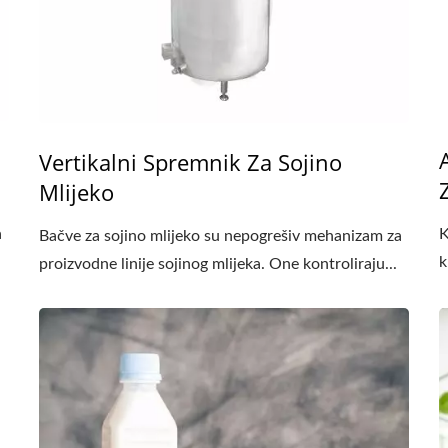
Vertikalni Spremnik Za Sojino
Mlijeko
a
K
Bačve za sojino mlijeko su nepogrešiv mehanizam za
k
proizvodne linije sojinog mlijeka. One kontroliraju...