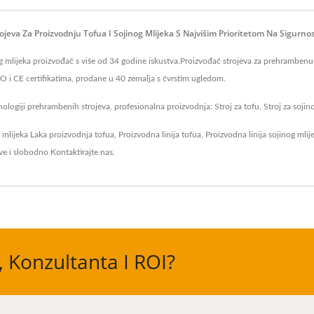
trojeva Za Proizvodnju Tofua I Sojinog Mlijeka S Najvišim Prioritetom Na Sigur
 mlijeka proizvođač s više od 34 godine iskustva.Proizvođač strojeva za prehrambenu ind
ISO i CE certifikatima, prodane u 40 zemalja s čvrstim ugledom.
logiji prehrambenih strojeva, profesionalna proizvodnja: Stroj za tofu, Stroj za sojino 
g mlijeka
Laka proizvodnja tofua
,
Proizvodna linija tofua
,
Proizvodna linija sojinog mlij
ve
i slobodno
Kontaktirajte nas
.
, Konzultanta I ROI?