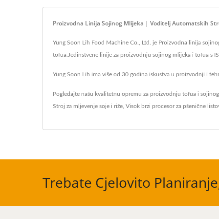
Proizvodna Linija Sojinog Mlijeka | Voditelj Automatskih S
Yung Soon Lih Food Machine Co., Ltd. je Proizvodna linija sojinog
tofua.Jedinstvene linije za proizvodnju sojinog mlijeka i tofua s 
Yung Soon Lih ima više od 30 godina iskustva u proizvodnji i tehno
Pogledajte našu kvalitetnu opremu za proizvodnju tofua i sojino
Stroj za mljevenje soje i riže
,
Visok brzi procesor za pšenične listo
Trebate Cjelovito Planiranje