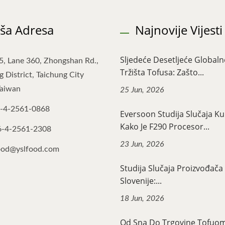
ša Adresa
Najnovije Vijesti
Sljedeće Desetljeće Global
5, Lane 360, Zhongshan Rd.,
Tržišta Tofusa: Zašto...
 District, Taichung City
Taiwan
25 Jun, 2026
-4-2561-0868
Eversoon Studija Slučaja 
Kako Je F290 Procesor...
6-4-2561-2308
23 Jun, 2026
ood@yslfood.com
Studija Slučaja Proizvođača 
Slovenije:...
18 Jun, 2026
Od Sna Do Trgovine Tofuo