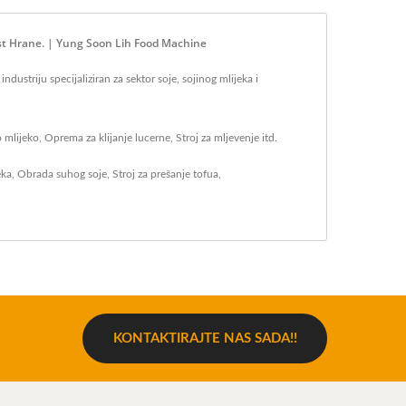
nost Hrane. | Yung Soon Lih Food Machine
ustriju specijaliziran za sektor soje, sojinog mlijeka i
mlijeko, Oprema za klijanje lucerne, Stroj za mljevenje itd.
eka
,
Obrada suhog soje
,
Stroj za prešanje tofua
,
KONTAKTIRAJTE NAS SADA!!