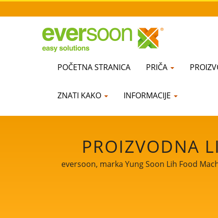
POČETNA STRANICA
PRIČA
PROIZV
ZNATI KAKO
INFORMACIJE
PROIZVODNA LI
CERTIFICIRANA L
eversoon, marka Yung Soon Lih Food Machine 
našu osnovnu tehnologiju i profesionalno
NAMAKANJE I 
MLJEVENJE I KUH