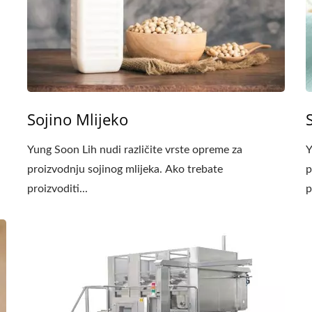
Sojino Mlijeko
Yung Soon Lih nudi različite vrste opreme za
Y
proizvodnju sojinog mlijeka. Ako trebate
p
proizvoditi...
p