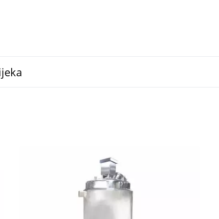
LTD.
ijeka