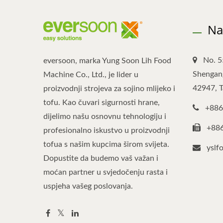
Na
No. 5
eversoon, marka Yung Soon Lih Food
Shengang
Machine Co., Ltd., je lider u
42947, 
proizvodnji strojeva za sojino mlijeko i
tofu. Kao čuvari sigurnosti hrane,
+886
dijelimo našu osnovnu tehnologiju i
+88
profesionalno iskustvo u proizvodnji
tofua s našim kupcima širom svijeta.
yslf
Dopustite da budemo vaš važan i
moćan partner u svjedočenju rasta i
uspjeha vašeg poslovanja.