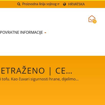
HRVATSKA
0
POVRATNE INFORMACIJE
RETRAŽENO | CE
FUA, SPREMNIK ZA
 tofu. Kao čuvari sigurnosti hrane, dijelimo
ta. Dopustite da budemo vaš važan i moćan
Č STROJEVA ZA
OOD MACHINE CO.,