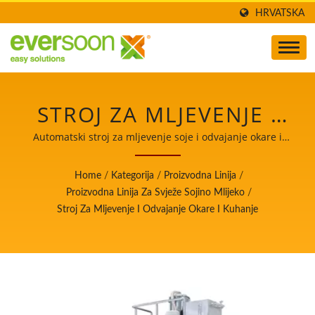
HRVATSKA
STROJ ZA MLJEVENJE I
ODVAJANJE OKARE TE
Automatski stroj za mljevenje soje i odvajanje okare i
kuhanje / Voditelj automatskih strojeva za proizvodnju
KUHANJE JEDAN JE OD
tofua i sojinog mlijeka s najvišim prioritetom na
Home
/
Kategorija
/
Proizvodna Linija
/
sigurnosti hrane.
STROJEVA U LINIJI ZA
Proizvodna Linija Za Svježe Sojino Mlijeko
/
Stroj Za Mljevenje I Odvajanje Okare I Kuhanje
PROIZVODNJU SVJEŽEG
SOJINOG MLIJEKA. /
VODITELJ
AUTOMATSKIH