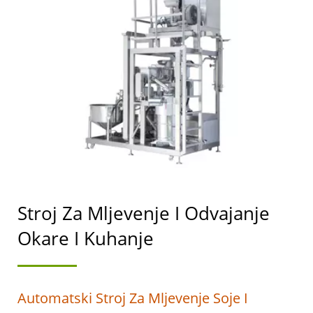
STROJEVA ZA
PROIZVODNJU TOFUA I
SOJINOG MLIJEKA S
NAJVIŠIM PRIORITETOM
NA SIGURNOSTI
HRANE.
Stroj Za Mljevenje I Odvajanje
Okare I Kuhanje
Automatski Stroj Za Mljevenje Soje I