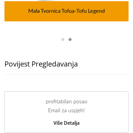
Mala Tvornica Tofua-Tofu Legend
Povijest Pregledavanja
profitabilan posao
Email za uspjeh!
Više Detalja