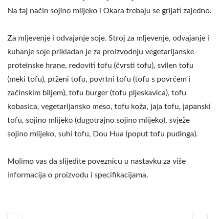
Na taj način sojino mlijeko i Okara trebaju se grijati zajedno.
Za mljevenje i odvajanje soje. Stroj za mljevenje, odvajanje i
kuhanje soje prikladan je za proizvodnju vegetarijanske
proteinske hrane, redoviti tofu (čvrsti tofu), svilen tofu
(meki tofu), prženi tofu, povrtni tofu (tofu s povrćem i
začinskim biljem), tofu burger (tofu pljeskavica), tofu
kobasica, vegetarijansko meso, tofu koža, jaja tofu, japanski
tofu, sojino mlijeko (dugotrajno sojino mlijeko), svježe
sojino mlijeko, suhi tofu, Dou Hua (poput tofu pudinga).
Molimo vas da slijedite poveznicu u nastavku za više
informacija o proizvodu i specifikacijama.