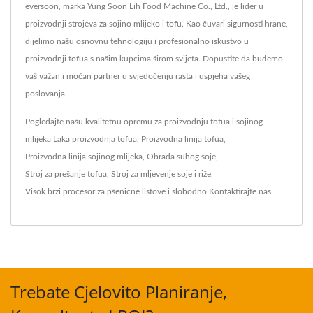
eversoon, marka Yung Soon Lih Food Machine Co., Ltd., je lider u
proizvodnji strojeva za sojino mlijeko i tofu. Kao čuvari sigurnosti hrane,
dijelimo našu osnovnu tehnologiju i profesionalno iskustvo u
proizvodnji tofua s našim kupcima širom svijeta. Dopustite da budemo
vaš važan i moćan partner u svjedočenju rasta i uspjeha vašeg
poslovanja.
Pogledajte našu kvalitetnu opremu za proizvodnju tofua i sojinog
mlijeka
Laka proizvodnja tofua
,
Proizvodna linija tofua
,
Proizvodna linija sojinog mlijeka
,
Obrada suhog soje
,
Stroj za prešanje tofua
,
Stroj za mljevenje soje i riže
,
Visok brzi procesor za pšenične listove
i slobodno
Kontaktirajte nas
.
Trebate Cjelovito Planiranje,