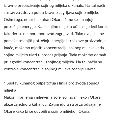
izravno prebacivanje sojinog mlijeka u kuhalo. Na taj način,
sustav za zdravu pulpu izravno zagrijava sojino mlijeko.
Osim toga, ne treba kuhati Okara, čime se smanjuje
potrošnja energije. Kada sojino mlijeko uđe u sljedeći korak,
također se ne mora ponovno zagrijavati. Tako ovaj sustav
pomaže smanjiti potrošnju energije i troškove proizvodnje.
Inače, možemo mjeriti koncentraciju sojinog mlijeka kada
sojino mlijeko ulazi u proces grijanja. Tada možemo odmah
prilagoditi koncentraciju sojinog mlijeka. Na taj način su
kontrole koncentracije sojinog mlijeka točnije i lakše.
* Sustav kuhanog pulpe tofua i linija proizvoda sojinog
mlijeka
Nakon hranjenja i mljevenja soje, sojino mlijeko i Okara
ulaze zajedno u kuhalicu. Zatim idu u stroj za odvajanje
Okare kako bi se odvojili u sojino mlijeko i Okara.