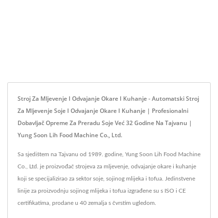
Stroj Za Mljevenje I Odvajanje Okare I Kuhanje - Automatski Stroj
Za Mljevenje Soje I Odvajanje Okare I Kuhanje | Profesionalni
Dobavljač Opreme Za Preradu Soje Već 32 Godine Na Tajvanu |
Yung Soon Lih Food Machine Co., Ltd.
Sa sjedištem na Tajvanu od 1989. godine, Yung Soon Lih Food Machine
Co., Ltd. je proizvođač strojeva za mljevenje, odvajanje okare i kuhanje
koji se specijalizirao za sektor soje, sojinog mlijeka i tofua. Jedinstvene
linije za proizvodnju sojinog mlijeka i tofua izgrađene su s ISO i CE
certifikatima, prodane u 40 zemalja s čvrstim ugledom.