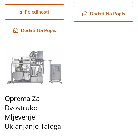
kapacitet je mali kao
40~50kg/sat...
Pojedinosti
Dodati Na Popis
Dodati Na Popis
Oprema Za
Dvostruko
Mljevenje I
Uklanjanje Taloga