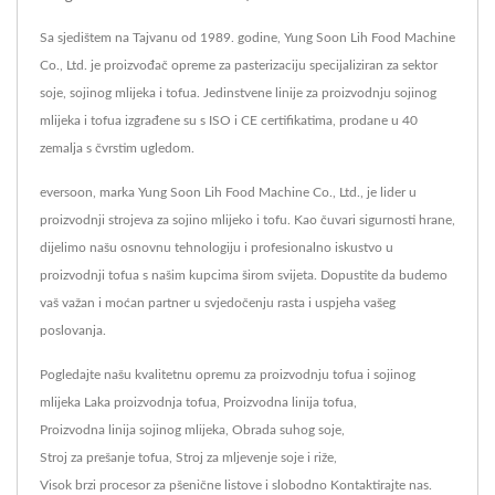
Sa sjedištem na Tajvanu od 1989. godine, Yung Soon Lih Food Machine
Co., Ltd. je proizvođač opreme za pasterizaciju specijaliziran za sektor
soje, sojinog mlijeka i tofua. Jedinstvene linije za proizvodnju sojinog
mlijeka i tofua izgrađene su s ISO i CE certifikatima, prodane u 40
zemalja s čvrstim ugledom.
eversoon, marka Yung Soon Lih Food Machine Co., Ltd., je lider u
proizvodnji strojeva za sojino mlijeko i tofu. Kao čuvari sigurnosti hrane,
dijelimo našu osnovnu tehnologiju i profesionalno iskustvo u
proizvodnji tofua s našim kupcima širom svijeta. Dopustite da budemo
vaš važan i moćan partner u svjedočenju rasta i uspjeha vašeg
poslovanja.
Pogledajte našu kvalitetnu opremu za proizvodnju tofua i sojinog
mlijeka
Laka proizvodnja tofua
,
Proizvodna linija tofua
,
Proizvodna linija sojinog mlijeka
,
Obrada suhog soje
,
Stroj za prešanje tofua
,
Stroj za mljevenje soje i riže
,
Visok brzi procesor za pšenične listove
i slobodno
Kontaktirajte nas
.