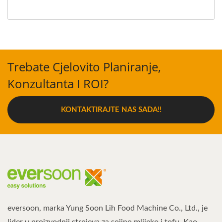
Trebate Cjelovito Planiranje,
Konzultanta I ROI?
KONTAKTIRAJTE NAS SADA!!
eversoon, marka Yung Soon Lih Food Machine Co., Ltd., je
lider u proizvodnji strojeva za sojino mlijeko i tofu. Kao