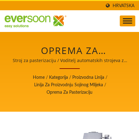
HRVATSKA
OPREMA ZA
PASTERIZACIJU JE
Stroj za pasterizaciju / Voditelj automatskih strojeva za
proizvodnju tofua i sojinog mlijeka s najvišim
JEDNA OD MAŠINA U
prioritetom na sigurnosti hrane.
Home
/
Kategorija
/
Proizvodna Linija
/
LINIJI ZA PROIZVODNJU
Linija Za Proizvodnju Sojinog Mlijeka
/
Oprema Za Pasterizaciju
SOJINOG MLIJEKA. /
VODITELJ
AUTOMATSKIH
STROJEVA ZA