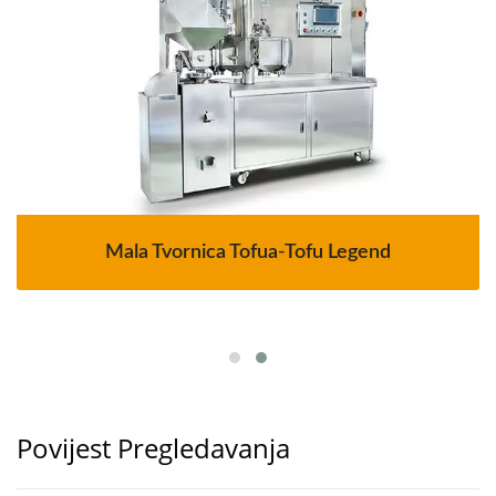
Mala Tvornica Tofua-Tofu Legend
Povijest Pregledavanja