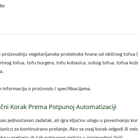
đer
za proizvodnju vegetarijanske proteinske hrane od običnog tofua (
vrtnog tofua, tofu burgera, tofu kobasica, suhog tofua, tofua kož
a.
 informacija o proizvodu i specifikacijama.
učni Korak Prema Potpunoj Automatizaciji
kao jednostavan zadatak, ali igra ključnu ulogu u povezivanju kor
stanicu za kontinuirano prešanje. Ako se ovaj korak odgodi ili ne
a u prešanju ili čak potpunog zastoja u proizvodnoj liniji.