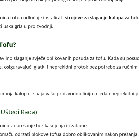
rnica tofua odlučuje instalirati
strojeve za slaganje kalupa za tof
i uska grla u proizvodnji.
 Tofu?
la Tvornica Tofua-Tofu
220kg Suhe Grahori
ravilno slaganje svježe oblikovanih posuda za tofu. Kada su posu
Legend
Automatska Linija Z
e, osiguravajući glatki i neprekidni protok bez potrebe za ručnim
Proizvodnju Tofua
iranja kalupa—spaja vašu proizvodnu liniju u jedan neprekidni p
 Uštedi Rada)
tanicu za prešanje bez kašnjenja ili zabune.
i pomažu održati blokove tofua dobro oblikovanim nakon prešanja.