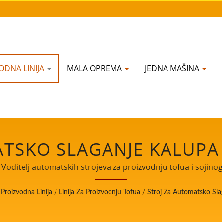
ODNA LINIJA
MALA OPREMA
JEDNA MAŠINA
TSKO SLAGANJE KALUPA 
INIJI ZA PROIZVODNJU T
 Voditelj automatskih strojeva za proizvodnju tofua i sojino
hrane.
OJEVA ZA PROIZVODNJU
Proizvodna Linija
/
Linija Za Proizvodnju Tofua
/
Stroj Za Automatsko Sla
IŠIM PRIORITETOM NA SI