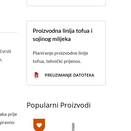
Proizvodna linija tofua i
sojinog mlijeka
čvrsti
Planiranje proizvodne linije
e,
tofua, tehnički prijenos.
PREUZIMANJE DATOTEKA
Popularni Proizvodi
aka prije
ispravno