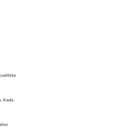
kvaliteta
a. Kada
ealno