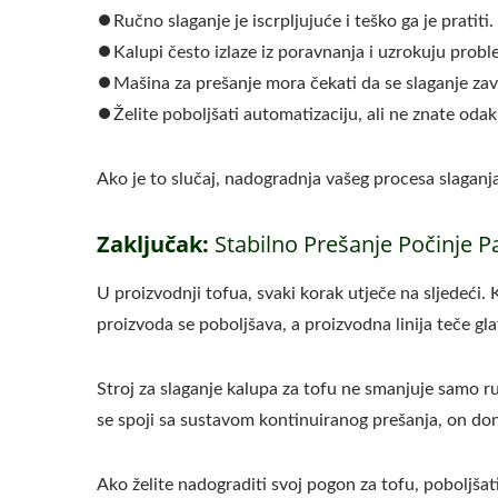
⏺︎Ručno slaganje je iscrpljujuće i teško ga je pratiti.
⏺︎Kalupi često izlaze iz poravnanja i uzrokuju prob
⏺︎Mašina za prešanje mora čekati da se slaganje zav
⏺︎Želite poboljšati automatizaciju, ali ne znate odak
Ako je to slučaj, nadogradnja vašeg procesa slaganja 
Zaključak:
Stabilno Prešanje Počinje 
U proizvodnji tofua, svaki korak utječe na sljedeći. 
proizvoda se poboljšava, a proizvodna linija teče gla
Stroj za slaganje kalupa za tofu ne smanjuje samo ruč
se spoji sa sustavom kontinuiranog prešanja, on do
Ako želite nadograditi svoj pogon za tofu, poboljšati