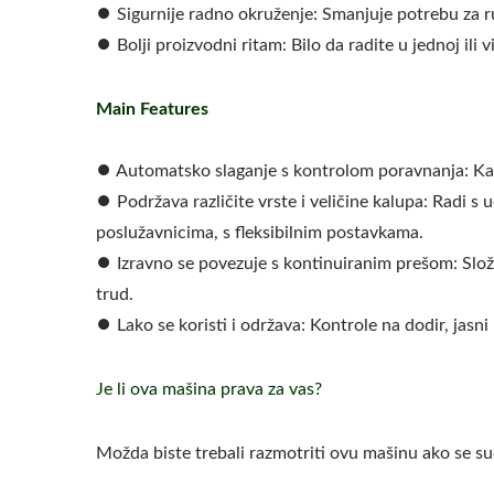
⏺︎ Sigurnije radno okruženje: Smanjuje potrebu za r
⏺︎ Bolji proizvodni ritam: Bilo da radite u jednoj ili
Main Features
⏺︎ Automatsko slaganje s kontrolom poravnanja: Kal
⏺︎ Podržava različite vrste i veličine kalupa: Radi s
poslužavnicima, s fleksibilnim postavkama.
⏺︎ Izravno se povezuje s kontinuiranim prešom: Slože
trud.
⏺︎ Lako se koristi i održava: Kontrole na dodir, jas
Je li ova mašina prava za vas?
Možda biste trebali razmotriti ovu mašinu ako se s