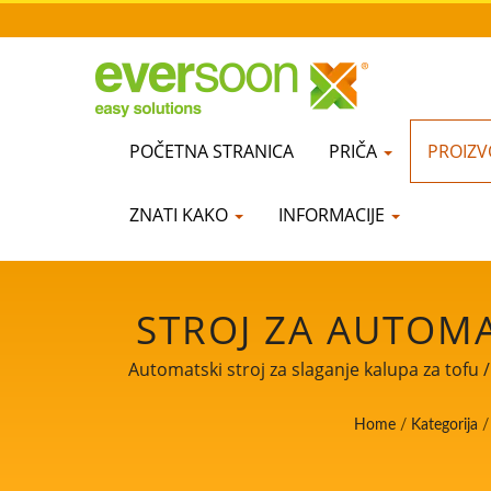
POČETNA STRANICA
PRIČA
PROIZV
ZNATI KAKO
INFORMACIJE
STROJ ZA AUTOMA
OD STROJEVA U L
Automatski stroj za slaganje kalupa za tofu /
AUTOMATSKIH STR
Home
/
Kategorija
/
MLIJEKA S NAJV