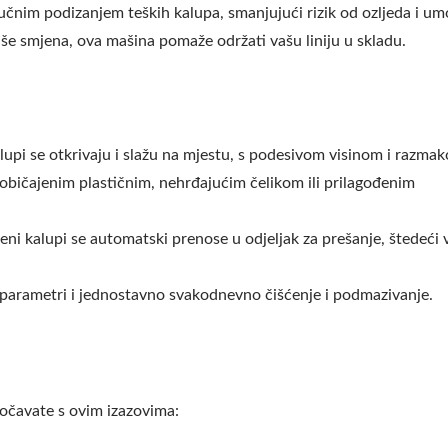
učnim podizanjem teških kalupa, smanjujući rizik od ozljeda i um
 više smjena, ova mašina pomaže održati vašu liniju u skladu.
upi se otkrivaju i slažu na mjestu, s podesivom visinom i razma
 uobičajenim plastičnim, nehrđajućim čelikom ili prilagođenim
ni kalupi se automatski prenose u odjeljak za prešanje, štedeći v
ni parametri i jednostavno svakodnevno čišćenje i podmazivanje.
uočavate s ovim izazovima: