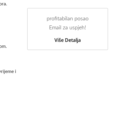
ora.
profitabilan posao
Email za uspjeh!
Više Detalja
kom.
rijeme i