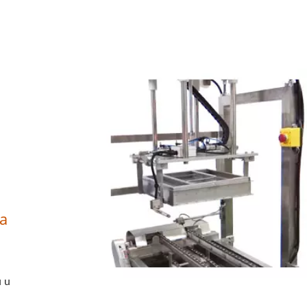
pa
u u