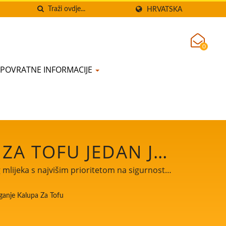
HRVATSKA
0
POVRATNE INFORMACIJE
ZA TOFU JEDAN JE
OFUA. / VODITELJ
g mlijeka s najvišim prioritetom na sigurnosti
 TOFUA I SOJINOG
ganje Kalupa Za Tofu
GURNOSTI HRANE.