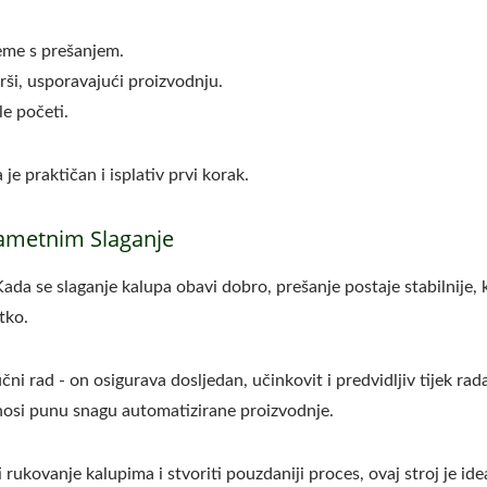
leme s prešanjem.
rši, usporavajući proizvodnju.
le početi.
je praktičan i isplativ prvi korak.
Pametnim Slaganje
Kada se slaganje kalupa obavi dobro, prešanje postaje stabilnije, 
tko.
ni rad - on osigurava dosljedan, učinkovit i predvidljiv tijek rad
nosi punu snagu automatizirane proizvodnje.
 rukovanje kalupima i stvoriti pouzdaniji proces, ovaj stroj je id