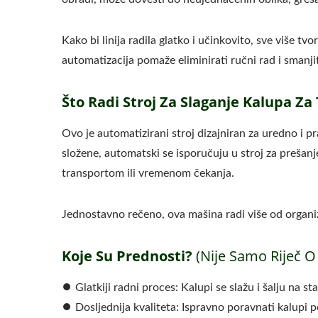
Kako bi linija radila glatko i učinkovito, sve više tvo
automatizacija pomaže eliminirati ručni rad i smanjit
Što Radi Stroj Za Slaganje Kalupa Za
220kg Suhe Grahorice
Ma
Ovo je automatizirani stroj dizajniran za uredno i p
Automatska Linija Za
složene, automatski se isporučuju u stroj za prešanj
Proizvodnju Tofua
transportom ili vremenom čekanja.
Jednostavno rečeno, ova mašina radi više od organiz
Koje Su Prednosti?
(Nije Samo Riječ O
⏺︎ Glatkiji radni proces: Kalupi se slažu i šalju na s
⏺︎ Dosljednija kvaliteta: Ispravno poravnati kalup