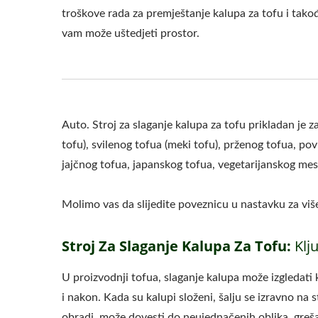
troškove rada za premještanje kalupa za tofu i tako
vam može uštedjeti prostor.
Auto. Stroj za slaganje kalupa za tofu prikladan je 
tofu), svilenog tofua (meki tofu), prženog tofua, po
jajčnog tofua, japanskog tofua, vegetarijanskog mes
Molimo vas da slijedite poveznicu u nastavku za više
Stroj Za Slaganje Kalupa Za Tofu:
Klj
U proizvodnji tofua, slaganje kalupa može izgledati 
i nakon. Kada su kalupi složeni, šalju se izravno na 
obradi, može dovesti do neujednačenih oblika, grešak