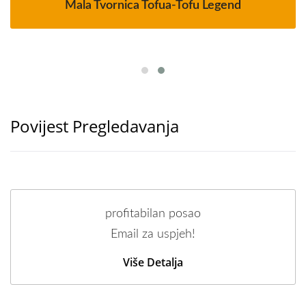
Mala Tvornica Tofua-Tofu Legend
Povijest Pregledavanja
profitabilan posao
Email za uspjeh!
Više Detalja