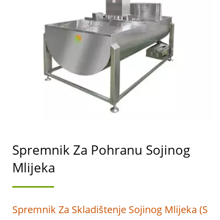
PROIZVODNJU TOFUA I
SOJINOG MLIJEKA S
NAJVIŠIM PRIORITETOM
NA SIGURNOSTI
HRANE.
Spremnik Za Pohranu Sojinog
Mlijeka
Spremnik Za Skladištenje Sojinog Mlijeka (s