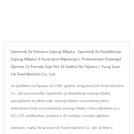
Spremnik Za Pohranu Sojinog Mlijeka - Spremnik Za Skladištenje
Sojinog Mlijeka (s Funkcijom Miješanja) | Profesionalni Dobavljač
Opreme Za Preradu Soje Već 32 Godine Na Tajvanu | Yung Soon
Lih Food Machine Co., Ltd.
Sa sjedištem na Tajvanu od 1989. godine, Yung Soon Lih Food Machine
Co., Ltd. je proizvođač spremnika za skladištenje sojinog mlijeka
specijaliziran za sektor soje, sojinog mlijeka i proizvodnje tofua.
Jedinstvene linije za proizvodnju sojinog mlijeka i tofua izgrađene su s
ISO i CE certifikatima, prodane u 40 zemalja s čvrstim ugledom.
eversoon, marka Yung Soon Lih Food Machine Co., Ltd., je lider u