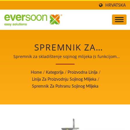
HRVATSKA
SPREMNIK ZA
SKLADIŠTENJE SOJINOG
Spremnik za skladištenje sojinog mlijeka (s funkcijom
miješanja) / Voditelj automatskih strojeva za
MLIJEKA JE JEDNA OD
proizvodnju tofua i sojinog mlijeka s najvišim
Home
/
Kategorija
/
Proizvodna Linija
/
prioritetom na sigurnosti hrane.
MAŠINA U LINIJI ZA
Linija Za Proizvodnju Sojinog Mlijeka
/
Spremnik Za Pohranu Sojinog Mlijeka
PROIZVODNJU SOJINOG
MLIJEKA. / VODITELJ
AUTOMATSKIH
STROJEVA ZA