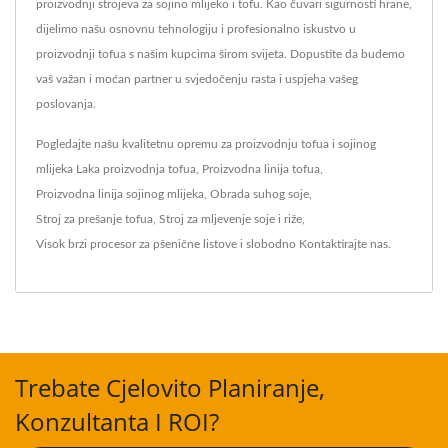
proizvodnji strojeva za sojino mlijeko i tofu. Kao čuvari sigurnosti hrane,
dijelimo našu osnovnu tehnologiju i profesionalno iskustvo u
proizvodnji tofua s našim kupcima širom svijeta. Dopustite da budemo
vaš važan i moćan partner u svjedočenju rasta i uspjeha vašeg
poslovanja.
Pogledajte našu kvalitetnu opremu za proizvodnju tofua i sojinog
mlijeka
Laka proizvodnja tofua
,
Proizvodna linija tofua
,
Proizvodna linija sojinog mlijeka
,
Obrada suhog soje
,
Stroj za prešanje tofua
,
Stroj za mljevenje soje i riže
,
Visok brzi procesor za pšenične listove
i slobodno
Kontaktirajte nas
.
Trebate Cjelovito Planiranje,
Konzultanta I ROI?