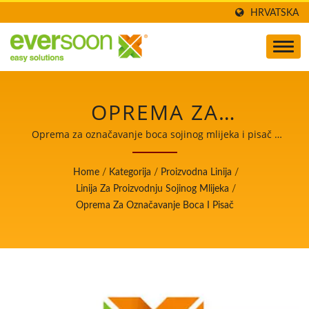
HRVATSKA
OPREMA ZA
ETIKETIRANJE BOCA I
Oprema za označavanje boca sojinog mlijeka i pisač /
Voditelj automatskih strojeva za proizvodnju tofua i
PISAČ JE JEDNA OD
sojinog mlijeka s najvišim prioritetom na sigurnosti
Home
/
Kategorija
/
Proizvodna Linija
/
hrane.
MAŠINA U
Linija Za Proizvodnju Sojinog Mlijeka
/
Oprema Za Označavanje Boca I Pisač
PROIZVODNOJ LINIJI ZA
SOJINO MLIJEKO. /
VODITELJ
AUTOMATSKIH