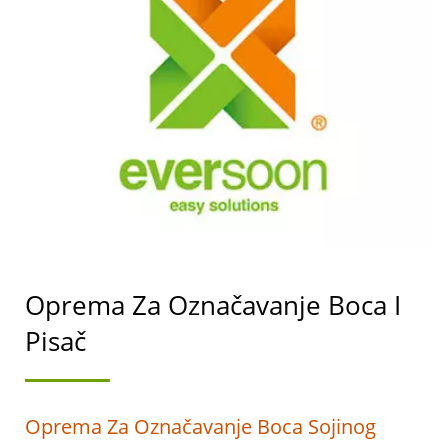
STROJEVA ZA
PROIZVODNJU TOFUA I
SOJINOG MLIJEKA S
NAJVIŠIM PRIORITETOM
NA SIGURNOSTI
HRANE.
Oprema Za Označavanje Boca I
Pisač
Oprema Za Označavanje Boca Sojinog