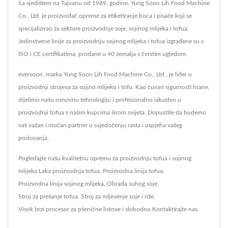
Sa sjedištem na Tajvanu od 1989. godine, Yung Soon Lih Food Machine
Co., Ltd. je proizvođač opreme za etiketiranje boca i pisače koji se
specijalizirao za sektore proizvodnje soje, sojinog mlijeka i tofua.
Jedinstvene linije za proizvodnju sojinog mlijeka i tofua izgrađene su s
ISO i CE certifikatima, prodane u 40 zemalja s čvrstim ugledom.
eversoon, marka Yung Soon Lih Food Machine Co., Ltd., je lider u
proizvodnji strojeva za sojino mlijeko i tofu. Kao čuvari sigurnosti hrane,
dijelimo našu osnovnu tehnologiju i profesionalno iskustvo u
proizvodnji tofua s našim kupcima širom svijeta. Dopustite da budemo
vaš važan i moćan partner u svjedočenju rasta i uspjeha vašeg
poslovanja.
Pogledajte našu kvalitetnu opremu za proizvodnju tofua i sojinog
mlijeka
Laka proizvodnja tofua
,
Proizvodna linija tofua
,
Proizvodna linija sojinog mlijeka
,
Obrada suhog soje
,
Stroj za prešanje tofua
,
Stroj za mljevenje soje i riže
,
Visok brzi procesor za pšenične listove
i slobodno
Kontaktirajte nas
.