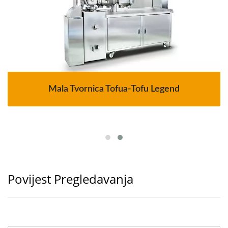
Mala Tvornica Tofua-Tofu Legend
Povijest Pregledavanja