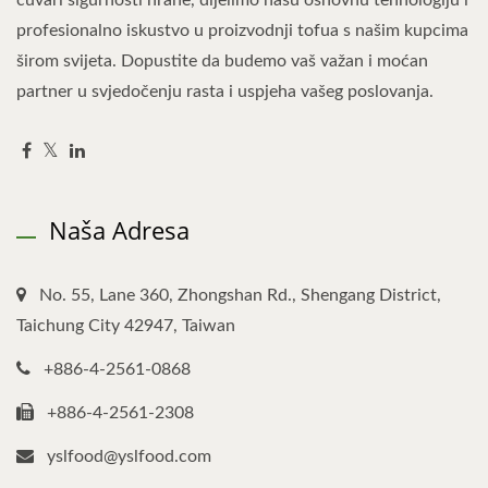
čuvari sigurnosti hrane, dijelimo našu osnovnu tehnologiju i
profesionalno iskustvo u proizvodnji tofua s našim kupcima
širom svijeta. Dopustite da budemo vaš važan i moćan
partner u svjedočenju rasta i uspjeha vašeg poslovanja.
Naša Adresa
No. 55, Lane 360, Zhongshan Rd., Shengang District,
Taichung City 42947, Taiwan
+886-4-2561-0868
+886-4-2561-2308
yslfood@yslfood.com