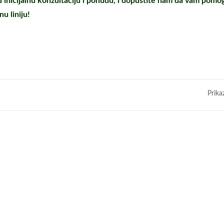
nu inicijalnu konzultaciju i ponudu, i dopustite nam da vam po
u liniju!
Prika