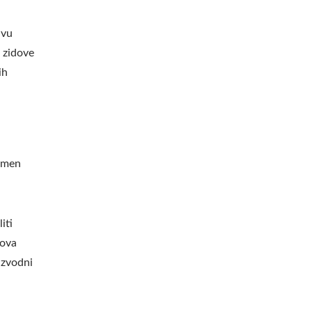
ivu
 zidove
ih
lumen
iti
kova
oizvodni