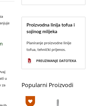
za
anjuje
Proizvodna linija tofua i
sojinog mlijeka
im
Planiranje proizvodne linije
tofua, tehnički prijenos.
PREUZIMANJE DATOTEKA
Ovaj
ati u
Popularni Proizvodi
v za
krih,