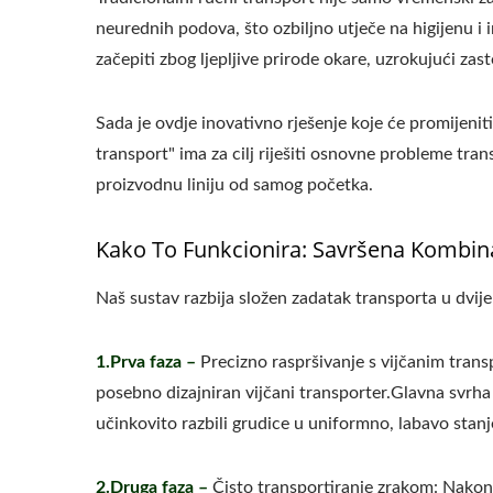
neurednih podova, što ozbiljno utječe na higijenu i
začepiti zbog ljepljive prirode okare, uzrokujući zast
Sada je ovdje inovativno rješenje koje će promijenit
transport" ima za cilj riješiti osnovne probleme tr
proizvodnu liniju od samog početka.
220kg Suhe Grahorice
Ma
Automatska Linija Za
Kako To Funkcionira: Savršena Kombina
Proizvodnju Tofua
Naš sustav razbija složen zadatak transporta u dvije
1.Prva faza –
Precizno raspršivanje s vijčanim transp
posebno dizajniran vijčani transporter.Glavna svrha o
učinkovito razbili grudice u uniformno, labavo stan
2.Druga faza –
Čisto transportiranje zrakom: Nakon 