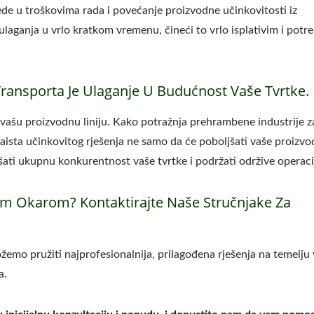
ede u troškovima rada i povećanje proizvodne učinkovitosti iz
laganja u vrlo kratkom vremenu, čineći to vrlo isplativim i potr
Transporta Je Ulaganje U Budućnost Vaše Tvrtke.
vašu proizvodnu liniju. Kako potražnja prehrambene industrije z
zaista učinkovitog rješenja ne samo da će poboljšati vaše proizv
šati ukupnu konkurentnost vaše tvrtke i podržati održive operaci
em Okarom? Kontaktirajte Naše Stručnjake Za
ožemo pružiti najprofesionalnija, prilagođena rješenja na temelju
a.