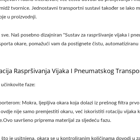
 imidž tvornice. Jednostavni transportni sustavi također se lako 
oje u proizvodnji.
i sve. Naš posebno dizajniran "Sustav za raspršivanje vijaka i pn
ansporta okare, pomažući vam da postignete čistu, automatiziranu
la Tvornica Tofua-Tofu
220kg Suhe Grahori
Legend
Automatska Linija Z
cija Raspršivanja Vijaka I Pneumatskog Transpo
Proizvodnju Tofua
 učinkovite faze:
orterom: Mokra, ljepljiva okara koja dolazi iz prešnog filtra prvo 
vdje nije samo premjestiti okaru, već iskoristiti rotaciju vijaka 
je.Ovo savršeno priprema materijal za sljedeću fazu.
što je usitnjena, okara se u kontroliranim količinama dovodi u z