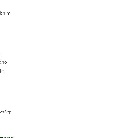
ebnim
a
odno
je.
 vašeg