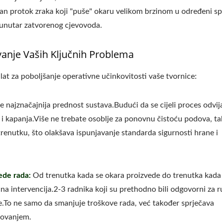
an protok zraka koji "puše" okaru velikom brzinom u određeni s
to unutar zatvorenog cjevovoda.
vanje Vaših Ključnih Problema
at za poboljšanje operativne učinkovitosti vaše tvornice:
 najznačajnija prednost sustava.Budući da se cijeli proces odvij
 i kapanja.Više ne trebate osoblje za ponovnu čistoću podova, t
renutku, što olakšava ispunjavanje standarda sigurnosti hrane i
ede rada:
Od trenutka kada se okara proizvede do trenutka kada
čna intervencija.2-3 radnika koji su prethodno bili odgovorni za 
e.To ne samo da smanjuje troškove rada, već također sprječava
kovanjem.