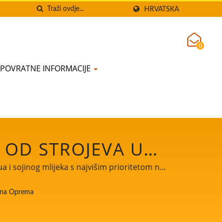
HRVATSKA
0
POVRATNE INFORMACIJE
 OD STROJEVA U
LJ AUTOMATSKIH
a i sojinog mlijeka s najvišim prioritetom na
INOG MLIJEKA S
tna Oprema
STI HRANE.