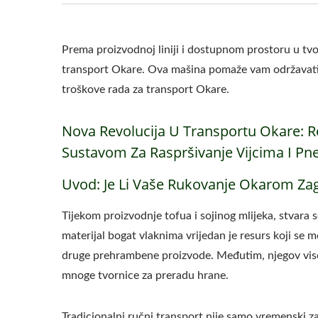
Prema proizvodnoj liniji i dostupnom prostoru u tvo
transport Okare. Ova mašina pomaže vam održavati l
troškove rada za transport Okare.
Nova Revolucija U Transportu Okare: 
Sustavom Za Raspršivanje Vijcima I 
Uvod: Je Li Vaše Rukovanje Okarom Zag
Tijekom proizvodnje tofua i sojinog mlijeka, stvara s
materijal bogat vlaknima vrijedan je resurs koji se m
druge prehrambene proizvode. Međutim, njegov visoki
mnoge tvornice za preradu hrane.
Tradicionalni ručni transport nije samo vremenski za