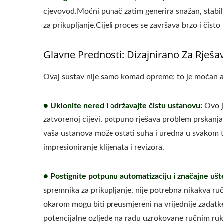
cjevovod.Moćni puhač zatim generira snažan, stabil
za prikupljanje.Cijeli proces se završava brzo i čis
Glavne Prednosti: Dizajnirano Za Rješa
Ovaj sustav nije samo komad opreme; to je moćan al
● Uklonite nered i održavajte čistu ustanovu:
Ovo je
zatvorenoj cijevi, potpuno rješava problem prskanja
vaša ustanova može ostati suha i uredna u svakom t
impresioniranje klijenata i revizora.
● Postignite potpunu automatizaciju i značajne ušt
spremnika za prikupljanje, nije potrebna nikakva ru
okarom mogu biti preusmjereni na vrijednije zadatk
potencijalne ozljede na radu uzrokovane ručnim ru