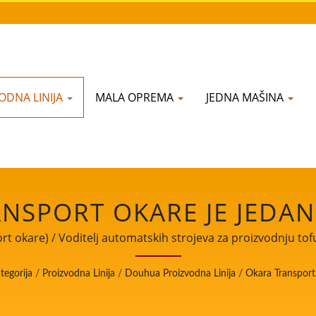
ODNA LINIJA
MALA OPREMA
JEDNA MAŠINA
NSPORT OKARE JE JEDAN
INIJI DOUHUA. / VODITE
t okare) / Voditelj automatskih strojeva za proizvodnju tofu
sigurnosti hrane.
ROIZVODNJU TOFUA I SOJ
tegorija
/
Proizvodna Linija
/
Douhua Proizvodna Linija
/
Okara Transpor
PRIORITETOM NA SIGURNO