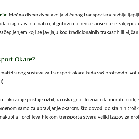
nja:
Moćna disperzivna akcija vijčanog transportera razbija ljeplj
da osigurava da materijal gotovo da nema šanse da se zalijepi za
čepljenjem koji se javljaju kod tradicionalnih trakastih ili vijčan
nsport Okare?
atiziranog sustava za transport okare kada vaš proizvodni vo
at)
.
o rukovanje postaje ozbiljna uska grla. To znači da morate dodijel
remenom samo za upravljanje okarom, što dovodi do stalnih troš
e nakuplja i prolijeva tijekom transporta stvara veliki izazov za pr