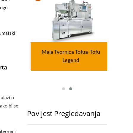
mogu
eumatski
ce
Mala Tvornica Tofua-Tofu
2
a
Legend
rta
ulazi u
kako bi se
Povijest Pregledavanja
atvoreni