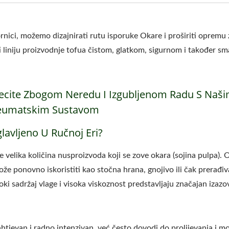
rnici, možemo dizajnirati rutu isporuke Okare i proširiti opremu 
iniju proizvodnje tofua čistom, glatkom, sigurnom i također sm
Recite Zbogom Neredu I Izgubljenom Radu S Naš
Pneumatskim Sustavom
lavljeno U Ručnoj Eri?
e velika količina nusproizvoda koji se zove okara (sojina pulpa). 
ože ponovno iskoristiti kao stočna hrana, gnojivo ili čak prerađiv
 sadržaj vlage i visoka viskoznost predstavljaju značajan izazo
htjevan i radno intenzivan, već često dovodi do prolijevanja i mo