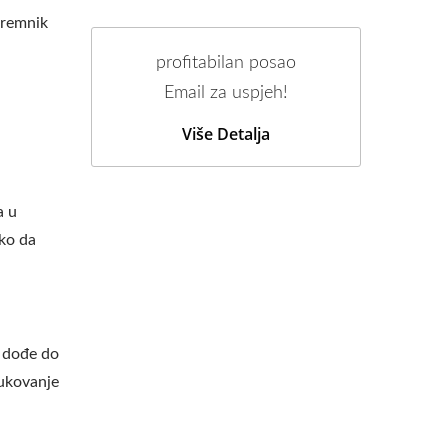
premnik
profitabilan posao
Email za uspjeh!
Više Detalja
a u
ako da
 dođe do
rukovanje