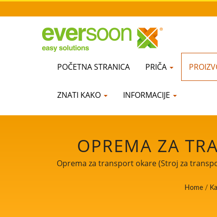
POČETNA STRANICA
PRIČA
PROIZV
ZNATI KAKO
INFORMACIJE
OPREMA ZA TRA
PROIZVODNOJ L
Oprema za transport okare (Stroj za transpor
STROJEVA ZA P
Home
/
Ka
NAJVIŠIM 