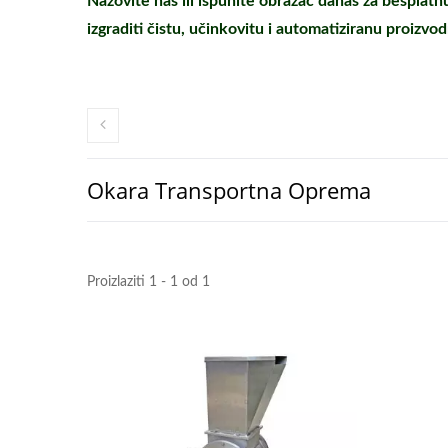
Nazovite nas ili ispunite obrazac danas za besplat
izgraditi čistu, učinkovitu i automatiziranu proizvodn
Okara Transportna Oprema
Proizlaziti 1 - 1 od 1