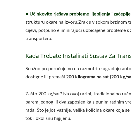
● Učinkovito rješava probleme lijepljenja i začeplje
strukturu okare na izvoru.Zrak s visokom brzinom ta
cijevi, potpuno eliminirajući uobičajene probleme s za
transportera.
Kada Trebate Instalirati Sustav Za Tra
Snažno preporučujemo da razmotrite ugradnju autom
dostigne ili premaši
200 kilograma na sat (200 kg/s
Zašto 200 kg/sat? Na ovoj razini, tradicionalno ručn
barem jednog ili dva zaposlenika s punim radnim v
rada. Što je još važnije, velika količina okare koja s
tok i okolišnu higijenu.