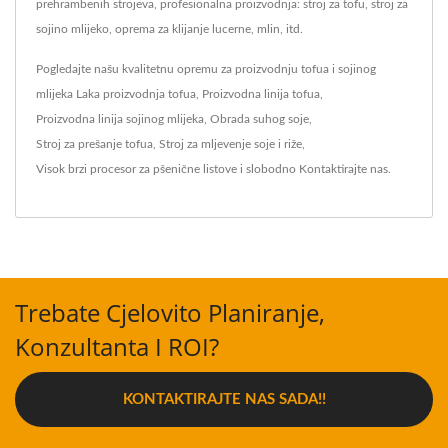
prehrambenih strojeva, profesionalna proizvodnja: stroj za tofu, stroj za
sojino mlijeko, oprema za klijanje lucerne, mlin, itd.
Pogledajte našu kvalitetnu opremu za proizvodnju tofua i sojinog
mlijeka
Laka proizvodnja tofua
,
Proizvodna linija tofua
,
Proizvodna linija sojinog mlijeka
,
Obrada suhog soje
,
Stroj za prešanje tofua
,
Stroj za mljevenje soje i riže
,
Visok brzi procesor za pšenične listove
i slobodno
Kontaktirajte nas
.
Trebate Cjelovito Planiranje,
Konzultanta I ROI?
KONTAKTIRAJTE NAS SADA!!