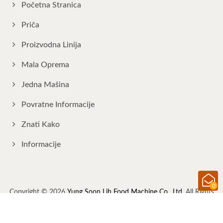
Početna Stranica
Priča
Proizvodna Linija
Mala Oprema
Jedna Mašina
Povratne Informacije
Znati Kako
Informacije
0
Copyright © 2026
Yung Soon Lih Food Machine Co., Ltd.
All Rights
Reserved.
Consulted & Designed by
Ready-Market