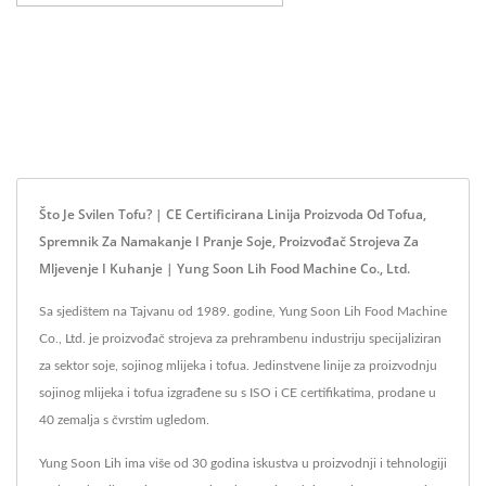
Što Je Svilen Tofu? | CE Certificirana Linija Proizvoda Od Tofua,
Spremnik Za Namakanje I Pranje Soje, Proizvođač Strojeva Za
Mljevenje I Kuhanje | Yung Soon Lih Food Machine Co., Ltd.
Sa sjedištem na Tajvanu od 1989. godine, Yung Soon Lih Food Machine
Co., Ltd. je proizvođač strojeva za prehrambenu industriju specijaliziran
za sektor soje, sojinog mlijeka i tofua. Jedinstvene linije za proizvodnju
sojinog mlijeka i tofua izgrađene su s ISO i CE certifikatima, prodane u
40 zemalja s čvrstim ugledom.
Yung Soon Lih ima više od 30 godina iskustva u proizvodnji i tehnologiji