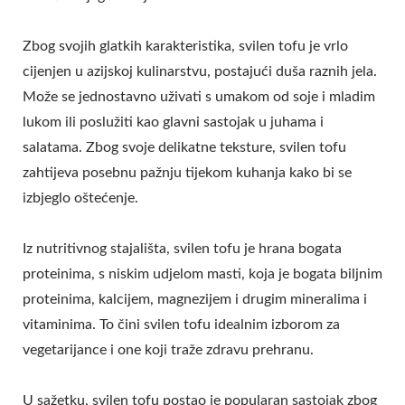
Zbog svojih glatkih karakteristika, svilen tofu je vrlo
cijenjen u azijskoj kulinarstvu, postajući duša raznih jela.
Može se jednostavno uživati s umakom od soje i mladim
lukom ili poslužiti kao glavni sastojak u juhama i
salatama. Zbog svoje delikatne teksture, svilen tofu
zahtijeva posebnu pažnju tijekom kuhanja kako bi se
izbjeglo oštećenje.
Iz nutritivnog stajališta, svilen tofu je hrana bogata
proteinima, s niskim udjelom masti, koja je bogata biljnim
proteinima, kalcijem, magnezijem i drugim mineralima i
vitaminima. To čini svilen tofu idealnim izborom za
vegetarijance i one koji traže zdravu prehranu.
U sažetku, svilen tofu postao je popularan sastojak zbog