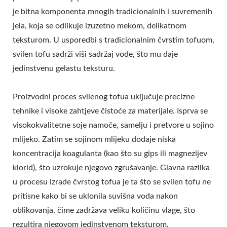
je bitna komponenta mnogih tradicionalnih i suvremenih
jela, koja se odlikuje izuzetno mekom, delikatnom
teksturom. U usporedbi s tradicionalnim čvrstim tofuom,
svilen tofu sadrži viši sadržaj vode, što mu daje
jedinstvenu gelastu teksturu.
Proizvodni proces svilenog tofua uključuje precizne
tehnike i visoke zahtjeve čistoće za materijale. Isprva se
visokokvalitetne soje namoče, samelju i pretvore u sojino
mlijeko. Zatim se sojinom mlijeku dodaje niska
koncentracija koagulanta (kao što su gips ili magnezijev
klorid), što uzrokuje njegovo zgrušavanje. Glavna razlika
u procesu izrade čvrstog tofua je ta što se svilen tofu ne
pritisne kako bi se uklonila suvišna voda nakon
oblikovanja, čime zadržava veliku količinu vlage, što
rezultira njegovom jedinstvenom teksturom.