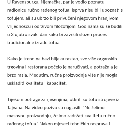
U Ravensburgu, Njemačka, par je vodio poznatu
radionicu ručno rađenog tofua. Isprva nisu bili upoznati s
tofujem, ali su ubrzo bili privučeni njegovom hranjivom
vrijednošću i održivom filozofijom. Godinama su se budili
u 3 ujutro svaki dan kako bi završili složen proces
tradicionalne izrade tofua.
Kako je trend na bazi biljaka rastao, sve više organskih
trgovina i restorana počelo je naručivati, a potražnja je
brzo rasla. Međutim, ručna proizvodnja više nije mogla
uskladiti kvalitetu i kapacitet.
Tijekom potrage za rješenjima, otkrili su tofu strojeve iz
Tajvana. Na video pozivu su naglasili: "Ne želimo
masovnu proizvodnju, želimo zadržati kvalitetu ručno
rađenog tofua." Nakon mjeseci tehničkih rasprava i