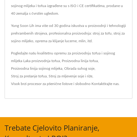
sojinog mlijeka i tofua izgrađene su s ISO i CE certifikatima, prodane u
40 zemalja s čvrstim ugledom.
Yung Soon Lih ima više od 30 godina iskustva u proizvodnji i tehnologiji
prehrambenih strojeva, profesionalna proizvodnja: stroj za tofu, stroj za
sojino mlijeko, oprema za klijanje lucerne, mlin, itd.
Pogledajte našu kvalitetnu opremu za proizvodnju tofua i sojinog
mlijeka
Laka proizvodnja tofua
,
Proizvodna linija tofua
,
Proizvodna linija sojinog mlijeka
,
Obrada suhog soje
,
Stroj za prešanje tofua
,
Stroj za mljevenje soje i riže
,
Visok brzi procesor za pšenične listove
i slobodno
Kontaktirajte nas
.
Trebate Cjelovito Planiranje,