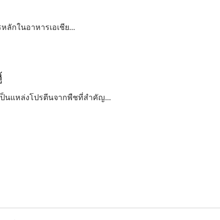
ารหลักในอาหารเอเชีย...
้
่งเป็นแหล่งโปรตีนจากพืชที่สำคัญ...