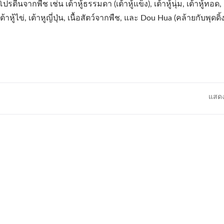
กพืช เช่น เต้าหู้ธรรมดา (เต้าหู้แข็ง), เต้าหู้นุ่ม, เต้าหู้ทอด, เต
 เต้าหู้ไข่, เต้าหูญี่ปุ่น, เนื้อสัตว์จากพืช, และ Dou Hua (คล้ายกับพุดดิ้งเ
แสดง