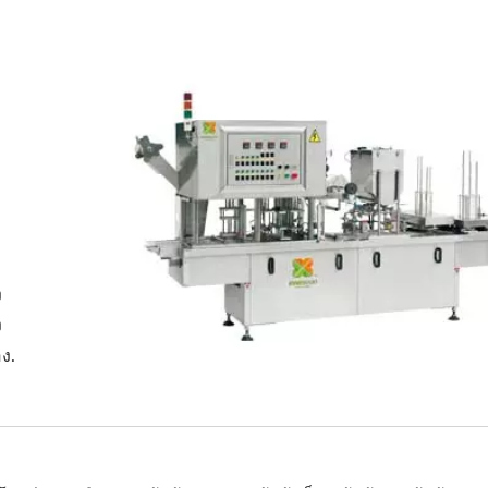
ง
ง
อง.