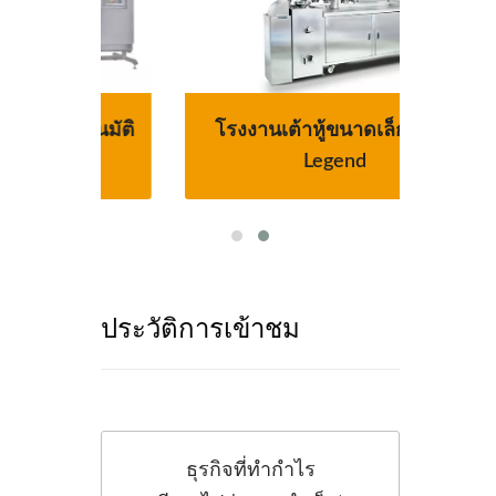
โนมัติ
โรงงานเต้าหู้ขนาดเล็ก-Tofu
สายกา
ง
Legend
ประวัติการเข้าชม
ธุรกิจที่ทำกำไร