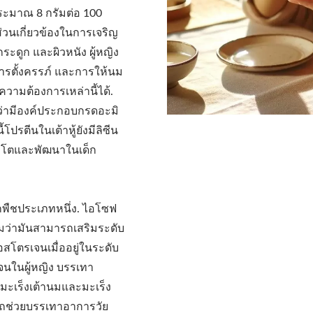
ประมาณ 8 กรัมต่อ 100
่วนเกี่ยวข้องในการเจริญ
กระดูก และผิวหนัง ผู้หญิง
การตั้งครรภ์ และการให้นม
ามต้องการเหล่านี้ได้.
มว่ามีองค์ประกอบกรดอะมิ
ปรตีนในเต้าหู้ยังมีลิซีน
เติบโตและพัฒนาในเด็ก
กพืชประเภทหนึ่ง. ไอโซฟ
ว่ามันสามารถเสริมระดับ
อสโตรเจนเมื่ออยู่ในระดับ
เจนในผู้หญิง บรรเทา
มะเร็งเต้านมและมะเร็ง
รถช่วยบรรเทาอาการวัย