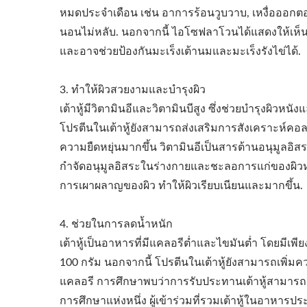
หมดประจำเดือน เช่น อาการร้อนวูบวาบ, เหงื่อออก
นอนไม่หลับ. นอกจากนี้ ไอโซฟลาโวนได้แสดงให้เห็นว
และอาจช่วยป้องกันมะเร็งเต้านมและมะเร็งรังไข่ได้.
3. ทำให้ผิวสวยงามและบำรุงผิว
เต้าหู้มีวิตามินอีและวิตามินบีสูง ซึ่งช่วยบำรุงผิวหน
โปรตีนในเต้าหู้ยังสามารถส่งเสริมการสังเคราะห์คอล
ความยืดหยุ่นมากขึ้น วิตามินอีเป็นสารต้านอนุมูลอิ
กำจัดอนุมูลอิสระในร่างกายและชะลอการแก่ของผิวหนั
การเผาผลาญของผิว ทำให้ผิวเรียบเนียนและมากขึ้น.
4. ช่วยในการลดน้ำหนัก
เต้าหู้เป็นอาหารที่มีแคลอรีต่ำและไขมันต่ำ โดยมีเ
100 กรัม นอกจากนี้ โปรตีนในเต้าหู้ยังสามารถเพิ่ม
แคลอรี การศึกษาพบว่าการรับประทานเต้าหู้สามาร
การศึกษาแห่งหนึ่ง ผู้เข้าร่วมที่รวมเต้าหู้ในอาหารปร