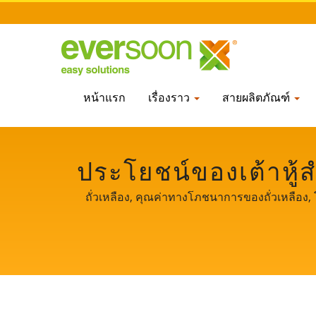
หน้าแรก
เรื่องราว
สายผลิตภัณฑ์
ประโยชน์ของเต้าหู้สำ
เหลืองมืออาชีพมา
ถั่วเหลือง, คุณค่าทางโภชนาการของถั่วเหลือง, 
เลือกเนื้อ, เนื้อสัตว์มังสวิรัติ, กรดอะมิโน / ev
รักษาความปลอดภัยด้านอาหาร เราแบ่งปันเทคโนโลย
ทรงพ