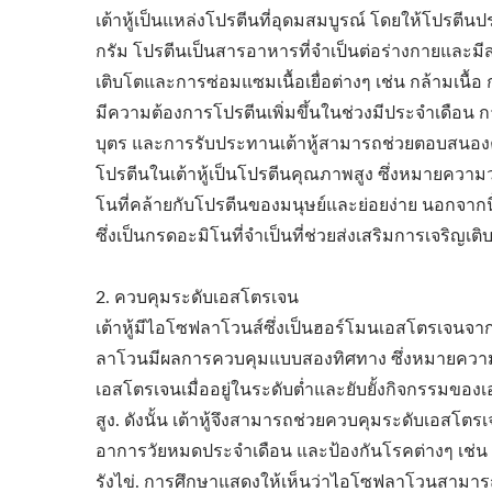
เต้าหู้เป็นแหล่งโปรตีนที่อุดมสมบูรณ์ โดยให้โปรตีน
กรัม โปรตีนเป็นสารอาหารที่จำเป็นต่อร่างกายและมีส
เติบโตและการซ่อมแซมเนื้อเยื่อต่างๆ เช่น กล้ามเนื้อ 
มีความต้องการโปรตีนเพิ่มขึ้นในช่วงมีประจำเดือน 
บุตร และการรับประทานเต้าหู้สามารถช่วยตอบสนองคว
โปรตีนในเต้าหู้เป็นโปรตีนคุณภาพสูง ซึ่งหมายควา
โนที่คล้ายกับโปรตีนของมนุษย์และย่อยง่าย นอกจากนี้โ
ซึ่งเป็นกรดอะมิโนที่จำเป็นที่ช่วยส่งเสริมการเจริญ
2. ควบคุมระดับเอสโตรเจน
เต้าหู้มีไอโซฟลาโวนส์ซึ่งเป็นฮอร์โมนเอสโตรเจนจา
ลาโวนมีผลการควบคุมแบบสองทิศทาง ซึ่งหมายความ
เอสโตรเจนเมื่ออยู่ในระดับต่ำและยับยั้งกิจกรรมของเ
สูง. ดังนั้น เต้าหู้จึงสามารถช่วยควบคุมระดับเอสโตร
อาการวัยหมดประจำเดือน และป้องกันโรคต่างๆ เช่น 
รังไข่. การศึกษาแสดงให้เห็นว่าไอโซฟลาโวนสามา