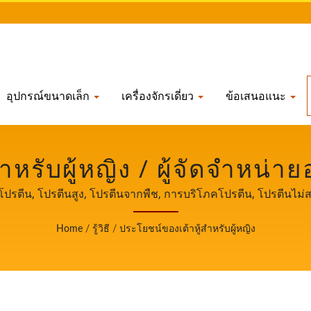
อุปกรณ์ขนาดเล็ก
เครื่องจักรเดี่ยว
ข้อเสนอแนะ
หรับผู้หญิง / ผู้จัดจำหน่า
กว่า 32 ปีในไต้หวัน | Y
โปรตีน, โปรตีนสูง, โปรตีนจากพืช, การบริโภคโปรตีน, โปรตีนไม่สมบ
ersoon เป็นแบรนด์ของ Yung Soon Lih Food Machine Co., Ltd. ซึ่งเป็
MACHINE CO., LTD.
Home
/
รู้วิธี
/
ประโยชน์ของเต้าหู้สำหรับผู้หญิง
ีหลักและประสบการณ์ระดับมืออาชีพในการผลิตเต้าหู้ให้กับลูกค
ลังในการเป็นสักขีพยานในการเติบโตและความสำเร็จของธุรกิจขอ