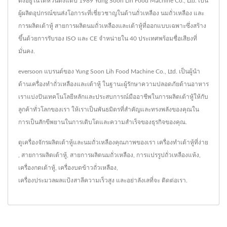
ตั้งอยู่ในไต้หวันตั้งแต่ปี 1989 Yung Soon Lih Food Machine Co., Ltd. เป็น
ผู้ผลิตอุปกรณ์ขนส่งโอการะที่เชี่ยวชาญในด้านถั่วเหลือง นมถั่วเหลือง และ
การผลิตเต้าหู้ สายการผลิตนมถั่วเหลืองและเต้าหู้ที่ออกแบบเฉพาะซึ่งสร้าง
ขึ้นด้วยการรับรอง ISO และ CE จำหน่ายใน 40 ประเทศพร้อมชื่อเสียงที่
มั่นคง.
eversoon แบรนด์ของ Yung Soon Lih Food Machine Co., Ltd. เป็นผู้นำ
ด้านเครื่องทำถั่วเหลืองและเต้าหู้ ในฐานะผู้รักษาความปลอดภัยด้านอาหาร
เราแบ่งปันเทคโนโลยีหลักและประสบการณ์มืออาชีพในการผลิตเต้าหู้ให้กับ
ลูกค้าทั่วโลกของเรา ให้เราเป็นพันธมิตรที่สำคัญและทรงพลังของคุณใน
การเป็นสักขีพยานในการเติบโตและความสำเร็จของธุรกิจของคุณ.
ดูเครื่องจักรผลิตเต้าหู้และนมถั่วเหลืองคุณภาพของเรา
เครื่องทำเต้าหู้ที่ง่าย
,
สายการผลิตเต้าหู้
,
สายการผลิตนมถั่วเหลือง
,
การแปรรูปถั่วเหลืองแห้ง
,
เครื่องกดเต้าหู้
,
เครื่องบดข้าวถั่วเหลือง
,
เครื่องประมวลผลแป้งสาลีความเร็วสูง
และอย่าลังเลที่จะ
ติดต่อเรา
.