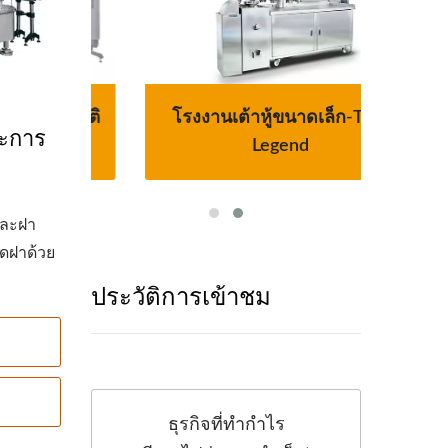
โนมัติ
โรงงานเต้าหู้ขนาดเล็ก-Tofu
สายกา
ละการ
ง
Legend
และฝา
ิดฝาด้วย
ประวัติการเข้าชม
ธุรกิจที่ทำกำไร