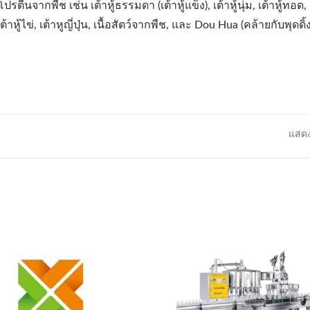
กพืช เช่น เต้าหู้ธรรมดา (เต้าหู้แข็ง), เต้าหู้นุ่ม, เต้าหู้ทอด, เต
 เต้าหู้ไข่, เต้าหูญี่ปุ่น, เนื้อสัตว์จากพืช, และ Dou Hua (คล้ายกับพุดดิ้งเ
แสดง