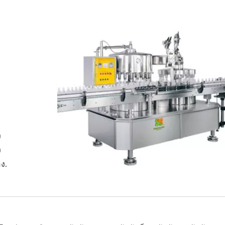
ง
ง
อง.