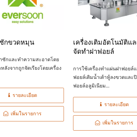
านเต้าหู้ขนาดเล็ก-Tofu
สายการผลิตเต้าหู้แบบอัต
องซักขวดหมุน
เครื่องเติมอัตโนมัติแ
Legend
220 กก. จากถั่วแห้
จัดทำฝาฟอยล์
ูกซักและทำความสะอาดโดย
ักหลังจากถูกจัดเรียงโดยเครื่อง
การใช้เครื่องทำแผ่นฝาฟอยล์
.
ฟอยล์เติมน้ำเต้าหู้ลงขวดและป
ฟอยล์อลูมิเนียม...
รายละเอียด
รายละเอียด
เพิ่มในรายการ
เพิ่มในรายการ