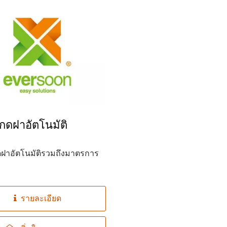
งกดฝาอัตโนมัติ
กดฝาอัตโนมัติรวมถึงมาตรการ
รายละเอียด