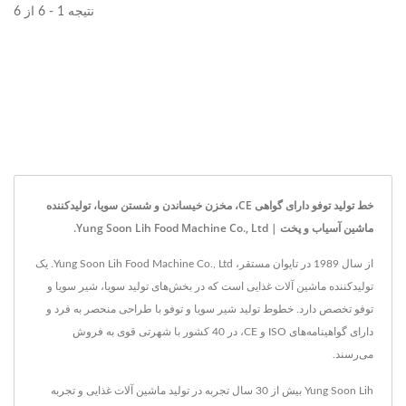
نتیجه 1 - 6 از 6
خط تولید توفو دارای گواهی CE، مخزن خیساندن و شستن سویا، تولیدکننده
ماشین آسیاب و پخت | Yung Soon Lih Food Machine Co., Ltd.
از سال 1989 در تایوان مستقر، Yung Soon Lih Food Machine Co., Ltd. یک
تولیدکننده ماشین آلات غذایی است که در بخش‌های تولید سویا، شیر سویا و
توفو تخصص دارد. خطوط تولید شیر سویا و توفو با طراحی منحصر به فرد و
دارای گواهینامه‌های ISO و CE، در 40 کشور با شهرتی قوی به فروش
می‌رسند.
Yung Soon Lih بیش از 30 سال تجربه در تولید ماشین آلات غذایی و تجربه