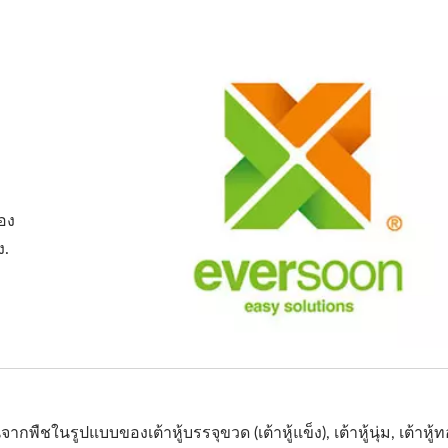
อง
ง.
นรูปแบบของเต้าหู้บรรจุขวด (เต้าหู้แข็ง), เต้าหู้นุ่ม, เต้าหู้ทอด