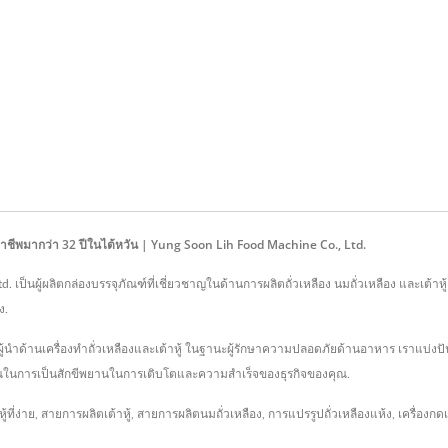
มืออาชีพมากว่า 32 ปีในไต้หวัน | Yung Soon Lih Food Machine Co., Ltd.
td. เป็นผู้ผลิตกล่องบรรจุภัณฑ์ที่เชี่ยวชาญในด้านการผลิตถั่วเหลือง นมถั่วเหลือง และเต้าห
ง.
ู้นำด้านเครื่องทำถั่วเหลืองและเต้าหู้ ในฐานะผู้รักษาความปลอดภัยด้านอาหาร เราแบ่ง
คุณในการเป็นสักขีพยานในการเติบโตและความสำเร็จของธุรกิจของคุณ.
้ที่ง่าย
,
สายการผลิตเต้าหู้
,
สายการผลิตนมถั่วเหลือง
,
การแปรรูปถั่วเหลืองแห้ง
,
เครื่องกดเ