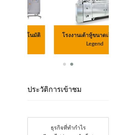
โนมัติ
โรงงานเต้าหู้ขนาดเล็ก-Tofu
สายกา
ง
Legend
ประวัติการเข้าชม
ธุรกิจที่ทำกำไร