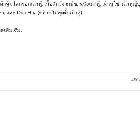
าหู้), ไส้กรอกเต้าหู้, เนื้อสัตว์จากพืช, หนังเต้าหู้, เต้าหู้ไข่, เต้าหูญี่ป
้ง, และ Dou Hua (คล้ายกับพุดดิ้งเต้าหู้).
เพิ่มเติม.
แสดง