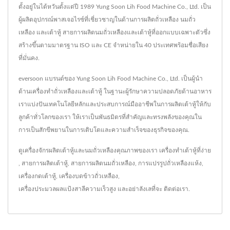
ตั้งอยู่ในไต้หวันตั้งแต่ปี 1989 Yung Soon Lih Food Machine Co., Ltd. เป็น
ผู้ผลิตอุปกรณ์พาสเจอไรซ์ที่เชี่ยวชาญในด้านการผลิตถั่วเหลือง นมถั่ว
เหลือง และเต้าหู้ สายการผลิตนมถั่วเหลืองและเต้าหู้ที่ออกแบบเฉพาะตัวซึ่ง
สร้างขึ้นตามมาตรฐาน ISO และ CE จำหน่ายใน 40 ประเทศพร้อมชื่อเสียง
ที่มั่นคง.
eversoon แบรนด์ของ Yung Soon Lih Food Machine Co., Ltd. เป็นผู้นำ
ด้านเครื่องทำถั่วเหลืองและเต้าหู้ ในฐานะผู้รักษาความปลอดภัยด้านอาหาร
เราแบ่งปันเทคโนโลยีหลักและประสบการณ์มืออาชีพในการผลิตเต้าหู้ให้กับ
ลูกค้าทั่วโลกของเรา ให้เราเป็นพันธมิตรที่สำคัญและทรงพลังของคุณใน
การเป็นสักขีพยานในการเติบโตและความสำเร็จของธุรกิจของคุณ.
ดูเครื่องจักรผลิตเต้าหู้และนมถั่วเหลืองคุณภาพของเรา
เครื่องทำเต้าหู้ที่ง่าย
,
สายการผลิตเต้าหู้
,
สายการผลิตนมถั่วเหลือง
,
การแปรรูปถั่วเหลืองแห้ง
,
เครื่องกดเต้าหู้
,
เครื่องบดข้าวถั่วเหลือง
,
เครื่องประมวลผลแป้งสาลีความเร็วสูง
และอย่าลังเลที่จะ
ติดต่อเรา
.