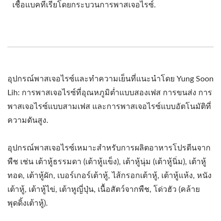
เชื้อแบคทีเรียโดยกระบวนการพาสเจอไรซ์.
อุปกรณ์พาสเจอไรซ์และทำความเย็นที่แนะนำโดย Yung Soon
Lih: การพาสเจอไรซ์ที่อุณหภูมิต่ำแบบสองเฟส การขนส่ง การ
พาสเจอไรซ์แบบสามเฟส และการพาสเจอไรซ์แบบอัตโนมัติที่
ความดันสูง.
อุปกรณ์พาสเจอไรซ์เหมาะสำหรับการผลิตอาหารโปรตีนจาก
พืช เช่น เต้าหู้ธรรมดา (เต้าหู้แข็ง), เต้าหู้นุ่ม (เต้าหู้นิ่ม), เต้าหู้
ทอด, เต้าหู้ผัก, เบอร์เกอร์เต้าหู้, ไส้กรอกเต้าหู้, เต้าหู้แห้ง, หนัง
เต้าหู้, เต้าหู้ไข่, เต้าหูญี่ปุ่น, เนื้อสัตว์จากพืช, โด่วฮัว (คล้าย
พุดดิ้งเต้าหู้).