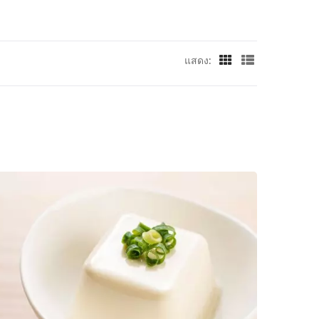
แสดง: