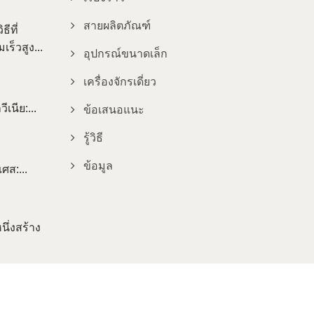
สายผลิตภัณฑ์
ีที่
ร็วสูง...
อุปกรณ์ขนาดเล็ก
เครื่องจักรเดี่ยว
เนีย:...
ข้อเสนอแนะ
รู้วิธี
ข้อมูล
ศส:...
ึ่งสร้าง