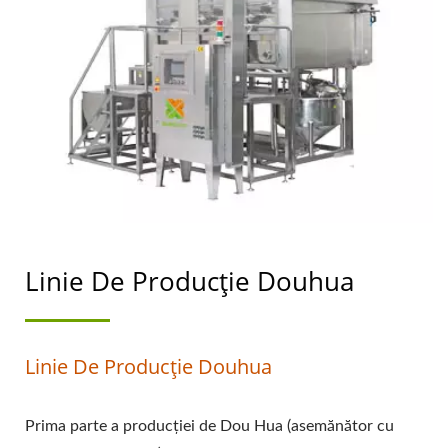
DE PRODUCȚIE A
DOUHUA, PROCESUL
DE PRODUCȚIE A
DOUHUA, CUM SĂ FACI
DOUHUA, REALIZAREA
DOUHUA, PRODUCE
DOUHUA, MAȘINĂ
Linie De Producție Douhua
AUTOMATĂ DE
DOUHUA, FABRICA
Linie De Producție Douhua
DOUHUA, MAȘINA
DOUHUA, UTILAJE
Prima parte a producției de Dou Hua (asemănător cu