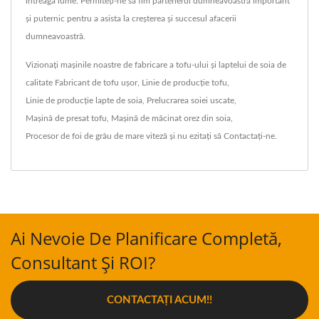
întreaga lume. Permiteți-ne să fim partenerul dumneavoastră important
și puternic pentru a asista la creșterea și succesul afacerii
dumneavoastră.
Vizionați mașinile noastre de fabricare a tofu-ului și laptelui de soia de
calitate
Fabricant de tofu ușor
,
Linie de producție tofu
,
Linie de producție lapte de soia
,
Prelucrarea soiei uscate
,
Mașină de presat tofu
,
Mașină de măcinat orez din soia
,
Procesor de foi de grâu de mare viteză
și nu ezitați să
Contactați-ne
.
Ai Nevoie De Planificare Completă,
Consultant Și ROI?
CONTACTAȚI ACUM!!