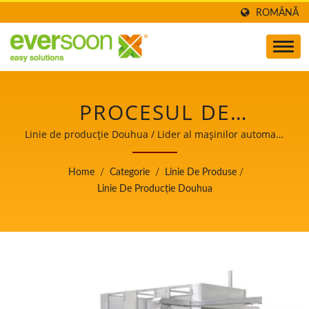
ROMÂNĂ
PROCESUL DE
REALIZARE A DOUHUA,
Linie de producție Douhua / Lider al mașinilor automate
de fabricare a tofu-ului și laptelui de soia cu o prioritate
FLUXUL DE PROCESARE
de top în siguranța alimentelor.
Home
/
Categorie
/
Linie De Produse
/
A DOUHUA, PROCESUL
Linie De Producție Douhua
DE PROCESARE A
DOUHUA, PRODUCȚIA
DE DOUHUA,
DIAGRAMA FLUXULUI