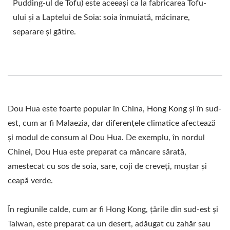
Pudding-ul de Tofu) este aceeași ca la fabricarea Tofu-
DOUHUA, MAȘINI ȘI
ului și a Laptelui de Soia: soia înmuiată, măcinare,
ECHIPAMENTE
separare și gătire.
DOUHUA, PRODUCȚIE
DOUHUA, LINIE DE
PRODUCȚIE DOUHUA,
Dou Hua este foarte popular în China, Hong Kong și în sud-
MAȘINĂ DE FĂCUT
est, cum ar fi Malaezia, dar diferențele climatice afectează
TOFU, ECHIPAMENTE
și modul de consum al Dou Hua. De exemplu, în nordul
DE PRODUCȚIE TOFU /
Chinei, Dou Hua este preparat ca mâncare sărată,
amestecat cu sos de soia, sare, coji de creveți, muștar și
LIDER AL MAȘINILOR
ceapă verde.
AUTOMATE DE
În regiunile calde, cum ar fi Hong Kong, țările din sud-est și
FABRICARE A TOFU-
Taiwan, este preparat ca un desert, adăugat cu zahăr sau