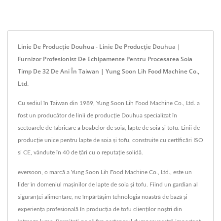
Linie De Producție Douhua - Linie De Producție Douhua |
Furnizor Profesionist De Echipamente Pentru Procesarea Soia
Timp De 32 De Ani În Taiwan | Yung Soon Lih Food Machine Co.,
Ltd.
Cu sediul în Taiwan din 1989, Yung Soon Lih Food Machine Co., Ltd. a
fost un producător de linii de producție Douhua specializat în
sectoarele de fabricare a boabelor de soia, lapte de soia și tofu. Linii de
producție unice pentru lapte de soia și tofu, construite cu certificări ISO
și CE, vândute în 40 de țări cu o reputație solidă.
eversoon, o marcă a Yung Soon Lih Food Machine Co., Ltd., este un
lider în domeniul mașinilor de lapte de soia și tofu. Fiind un gardian al
siguranței alimentare, ne împărtășim tehnologia noastră de bază și
experiența profesională în producția de tofu clienților noștri din