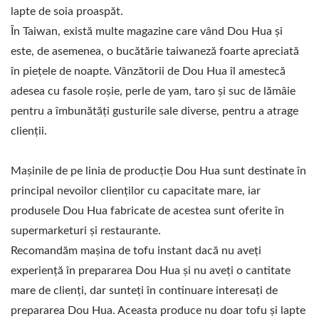
ULUI ȘI LAPTELUI DE
lapte de soia proaspăt.
În Taiwan, există multe magazine care vând Dou Hua și
SOIA CU O PRIORITATE
este, de asemenea, o bucătărie taiwaneză foarte apreciată
DE TOP ÎN SIGURANȚA
în piețele de noapte. Vânzătorii de Dou Hua îl amestecă
ALIMENTELOR.
adesea cu fasole roșie, perle de yam, taro și suc de lămâie
pentru a îmbunătăți gusturile sale diverse, pentru a atrage
clienții.
Mașinile de pe linia de producție Dou Hua sunt destinate în
principal nevoilor clienților cu capacitate mare, iar
produsele Dou Hua fabricate de acestea sunt oferite în
supermarketuri și restaurante.
Recomandăm mașina de tofu instant dacă nu aveți
experiență în prepararea Dou Hua și nu aveți o cantitate
mare de clienți, dar sunteți în continuare interesați de
prepararea Dou Hua. Aceasta produce nu doar tofu și lapte