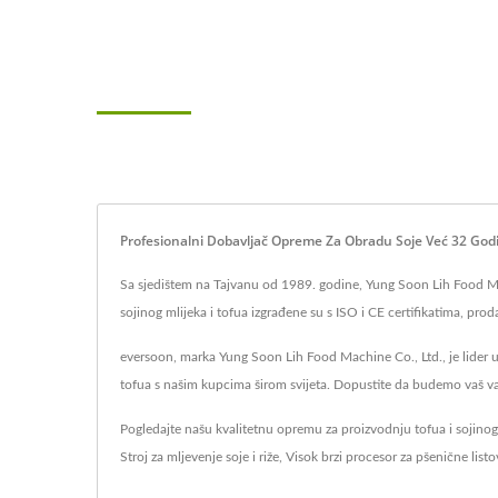
Profesionalni Dobavljač Opreme Za Obradu Soje Već 32 God
Sa sjedištem na Tajvanu od 1989. godine, Yung Soon Lih Food Machi
sojinog mlijeka i tofua izgrađene su s ISO i CE certifikatima, pr
eversoon, marka Yung Soon Lih Food Machine Co., Ltd., je lider u 
tofua s našim kupcima širom svijeta. Dopustite da budemo vaš va
Pogledajte našu kvalitetnu opremu za proizvodnju tofua i sojino
Stroj za mljevenje soje i riže
,
Visok brzi procesor za pšenične listo