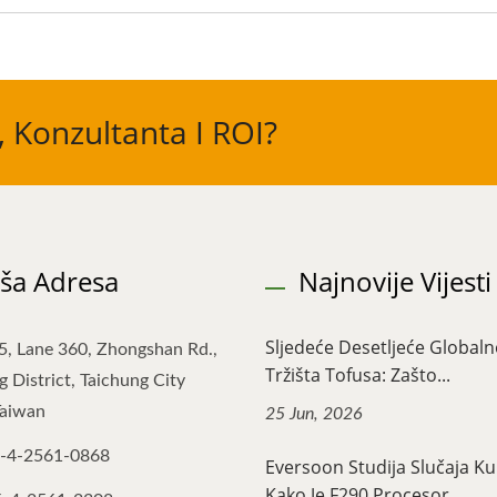
, Konzultanta I ROI?
ša Adresa
Najnovije Vijesti
Sljedeće Desetljeće Global
5, Lane 360, Zhongshan Rd.,
Tržišta Tofusa: Zašto...
 District, Taichung City
Taiwan
25 Jun, 2026
-4-2561-0868
Eversoon Studija Slučaja 
Kako Je F290 Procesor...