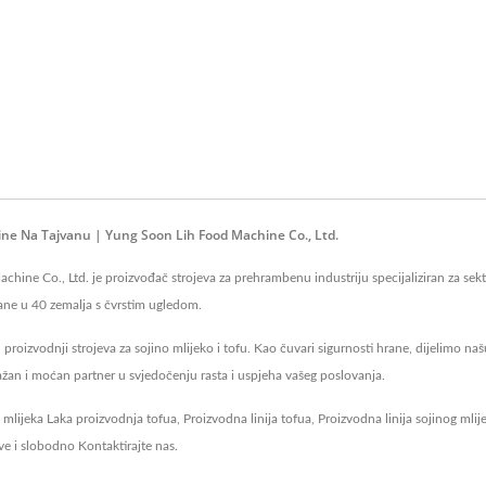
ine Na Tajvanu | Yung Soon Lih Food Machine Co., Ltd.
ne Co., Ltd. je proizvođač strojeva za prehrambenu industriju specijaliziran za sektor
odane u 40 zemalja s čvrstim ugledom.
proizvodnji strojeva za sojino mlijeko i tofu. Kao čuvari sigurnosti hrane, dijelimo n
žan i moćan partner u svjedočenju rasta i uspjeha vašeg poslovanja.
g mlijeka
Laka proizvodnja tofua
,
Proizvodna linija tofua
,
Proizvodna linija sojinog mlij
ve
i slobodno
Kontaktirajte nas
.