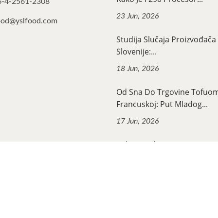
6-4-2561-2308
23 Jun, 2026
ood@yslfood.com
Studija Slučaja Proizvođača 
Slovenije:...
18 Jun, 2026
Od Sna Do Trgovine Tofuo
Francuskoj: Put Mladog...
17 Jun, 2026
Kako Je Jedan Sjevernoamer
Poduzetnik Izgradio...
12 Jun, 2026