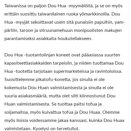
VALMISTAVAN KONEEN
Taiwanissa on paljon Dou Hua -myymälöitä, ja se on myös
JOHTAJA, JONKA
erittäin suosittu taiwanilainen ruoka yömarkkinoilla. Dou
Hua -myyjät sekoittavat usein sitä punaisiin papuihin, yam-
ENSISIJAINEN TAVOITE
pärliin, taroon ja sitruunamehuun monipuolisten makujen
ON
parantamiseksi asiakkaita houkutellakseen.
ELINTARVIKETURVALLISUU
Dou Hua -tuotantolinjan koneet ovat pääasiassa suurten
kapasiteettiasiakkaiden tarpeisiin, ja niiden tuottamaa Dou
Hua -tuotetta tarjotaan supermarketeissa ja ravintoloissa.
Suosittelemme pikatofu-konetta, jos sinulla ei ole
kokemusta Dou Huan valmistamisesta ja sinulla ei ole
suuria asiakasmääriä, mutta olet silti kiinnostunut Dou
Huan valmistamisesta. Se tuottaa paitsi tofua ja
soijamaitoa, myös kuivattua tofua ja Dou Huaa. Olemme
myös iloisia voidessamme jakaa kanssasi, kuinka Dou Huaa
valmistetaan. Kyselysi on tervetullut.