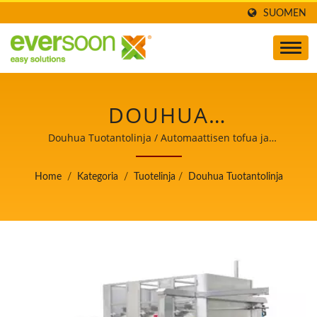
SUOMEN
DOUHUA
VALMISTUSPROSESSI,
Douhua Tuotantolinja / Automaattisen tofua ja
soijamaitoa valmistavan koneen johtaja, jonka
DOUHUA
ensisijainen tavoite on elintarviketurvallisuus.
Home
/
Kategoria
/
Tuotelinja
/
Douhua Tuotantolinja
KÄSITTELYVIRTA,
DOUHUA
KÄSITTELYPROSESSI,
DOUHUA TUOTANTO,
DOUHUA