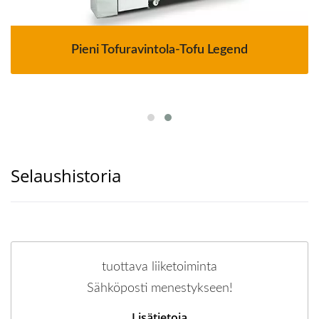
Pieni Tofuravintola-Tofu Legend
Selaushistoria
tuottava liiketoiminta
Sähköposti menestykseen!
Lisätietoja