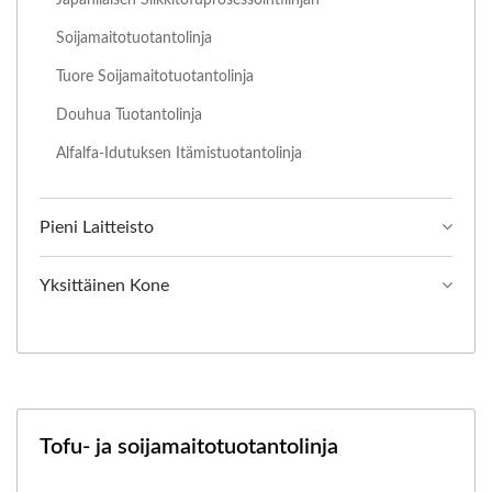
Soijamaitotuotantolinja
Tuore Soijamaitotuotantolinja
Douhua Tuotantolinja
Alfalfa-Idutuksen Itämistuotantolinja
Pieni Laitteisto
Yksittäinen Kone
Tofu- ja soijamaitotuotantolinja