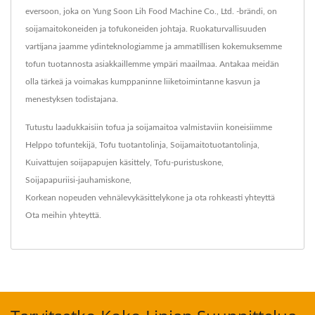
eversoon, joka on Yung Soon Lih Food Machine Co., Ltd. -brändi, on
soijamaitokoneiden ja tofukoneiden johtaja. Ruokaturvallisuuden
vartijana jaamme ydinteknologiamme ja ammatillisen kokemuksemme
tofun tuotannosta asiakkaillemme ympäri maailmaa. Antakaa meidän
olla tärkeä ja voimakas kumppaninne liiketoimintanne kasvun ja
menestyksen todistajana.
Tutustu laadukkaisiin tofua ja soijamaitoa valmistaviin koneisiimme
Helppo tofuntekijä
,
Tofu tuotantolinja
,
Soijamaitotuotantolinja
,
Kuivattujen soijapapujen käsittely
,
Tofu-puristuskone
,
Soijapapuriisi-jauhamiskone
,
Korkean nopeuden vehnälevykäsittelykone
ja ota rohkeasti yhteyttä
Ota meihin yhteyttä
.