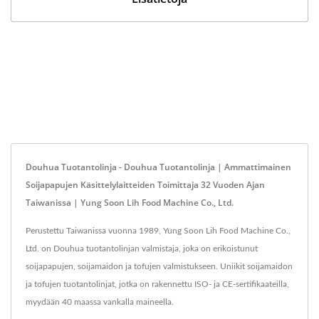
Douhua Tuotantolinja - Douhua Tuotantolinja | Ammattimainen
Soijapapujen Käsittelylaitteiden Toimittaja 32 Vuoden Ajan
Taiwanissa | Yung Soon Lih Food Machine Co., Ltd.
Perustettu Taiwanissa vuonna 1989, Yung Soon Lih Food Machine Co.,
Ltd. on Douhua tuotantolinjan valmistaja, joka on erikoistunut
soijapapujen, soijamaidon ja tofujen valmistukseen. Uniikit soijamaidon
ja tofujen tuotantolinjat, jotka on rakennettu ISO- ja CE-sertifikaateilla,
myydään 40 maassa vankalla maineella.