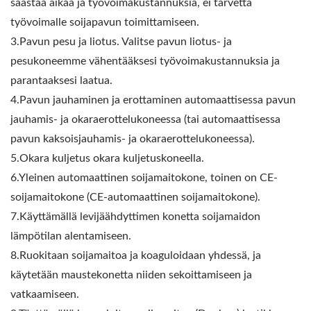
säästää aikaa ja työvoimakustannuksia, ei tarvetta
työvoimalle soijapavun toimittamiseen.
3.Pavun pesu ja liotus. Valitse pavun liotus- ja
pesukoneemme vähentääksesi työvoimakustannuksia ja
parantaaksesi laatua.
4.Pavun jauhaminen ja erottaminen automaattisessa pavun
jauhamis- ja okaraerottelukoneessa (tai automaattisessa
pavun kaksoisjauhamis- ja okaraerottelukoneessa).
5.Okara kuljetus okara kuljetuskoneella.
6.Yleinen automaattinen soijamaitokone, toinen on CE-
soijamaitokone (CE-automaattinen soijamaitokone).
7.Käyttämällä levijäähdyttimen konetta soijamaidon
lämpötilan alentamiseen.
8.Ruokitaan soijamaitoa ja koaguloidaan yhdessä, ja
käytetään maustekonetta niiden sekoittamiseen ja
vatkaamiseen.