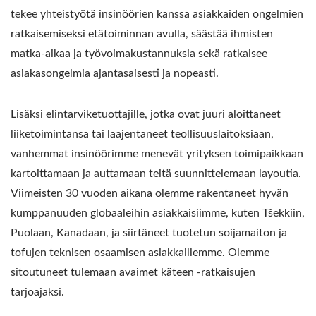
tekee yhteistyötä insinöörien kanssa asiakkaiden ongelmien
ratkaisemiseksi etätoiminnan avulla, säästää ihmisten
matka-aikaa ja työvoimakustannuksia sekä ratkaisee
asiakasongelmia ajantasaisesti ja nopeasti.
Lisäksi elintarviketuottajille, jotka ovat juuri aloittaneet
liiketoimintansa tai laajentaneet teollisuuslaitoksiaan,
vanhemmat insinöörimme menevät yrityksen toimipaikkaan
kartoittamaan ja auttamaan teitä suunnittelemaan layoutia.
Viimeisten 30 vuoden aikana olemme rakentaneet hyvän
kumppanuuden globaaleihin asiakkaisiimme, kuten Tšekkiin,
Puolaan, Kanadaan, ja siirtäneet tuotetun soijamaiton ja
tofujen teknisen osaamisen asiakkaillemme. Olemme
sitoutuneet tulemaan avaimet käteen -ratkaisujen
tarjoajaksi.