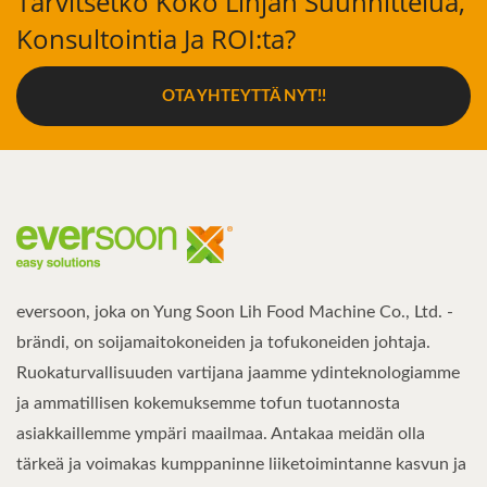
Tarvitsetko Koko Linjan Suunnittelua,
Konsultointia Ja ROI:ta?
OTA YHTEYTTÄ NYT!!
eversoon, joka on Yung Soon Lih Food Machine Co., Ltd. -
brändi, on soijamaitokoneiden ja tofukoneiden johtaja.
Ruokaturvallisuuden vartijana jaamme ydinteknologiamme
ja ammatillisen kokemuksemme tofun tuotannosta
asiakkaillemme ympäri maailmaa. Antakaa meidän olla
tärkeä ja voimakas kumppaninne liiketoimintanne kasvun ja