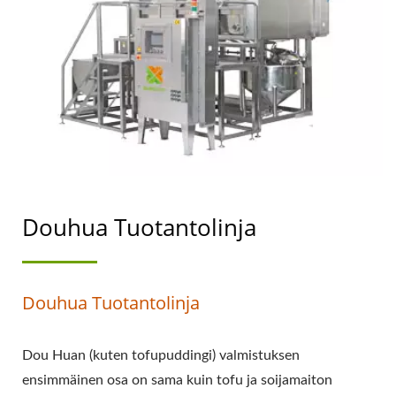
TUOTANTOVIRTAKAAVIO,
DOUHUA
TUOTANTOPROSESSI,
KUINKA TEHDÄ
DOUHUA, DOUHUA
VALMISTAMINEN,
Douhua Tuotantolinja
TUOTTAA DOUHUA,
AUTOMAATTINEN
Douhua Tuotantolinja
DOUHUA KONE,
DOUHUA TEHDAS,
Dou Huan (kuten tofupuddingi) valmistuksen
DOUHUA KONE,
ensimmäinen osa on sama kuin tofu ja soijamaiton