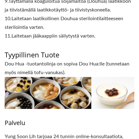
9.Täyttämällä koaguloitua soijamaitoa (Douhua) laatikkoon
ja tiivistämällä laatikkotäyttö- ja tiivistyskoneella.
10.Laitetaan laatikollinen Douhua sterilointilaitteeseen
sterilointia varten.
11.Laitetaan jääkaappiin säilytystä varten.
Tyypillinen Tuote
Dou Hua -tuotantolinja on sopiva Dou Hua:lle (tunnetaan
myös nimellä tofu-vanukas).
Palvelu
Yung Soon Lih tarjoaa 24 tunnin online-konsultaatiota,