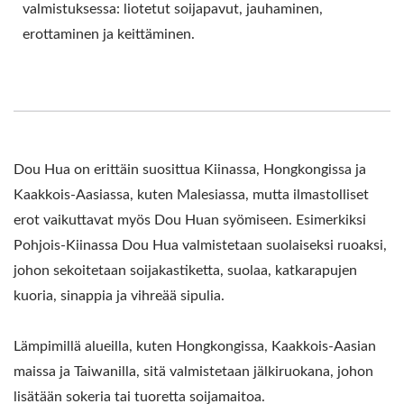
valmistuksessa: liotetut soijapavut, jauhaminen,
DOUHUA KONEET,
erottaminen ja keittäminen.
DOUHUA KONEET JA
LAITTEET, DOUHUA
TUOTANTO, DOUHUA
TUOTANTOLINJA,
Dou Hua on erittäin suosittua Kiinassa, Hongkongissa ja
TOFUN
Kaakkois-Aasiassa, kuten Malesiassa, mutta ilmastolliset
erot vaikuttavat myös Dou Huan syömiseen. Esimerkiksi
VALMISTUSKONE,
Pohjois-Kiinassa Dou Hua valmistetaan suolaiseksi ruoaksi,
TOFUN
johon sekoitetaan soijakastiketta, suolaa, katkarapujen
kuoria, sinappia ja vihreää sipulia.
TUOTANTOLAITTEET /
AUTOMAATTISEN
Lämpimillä alueilla, kuten Hongkongissa, Kaakkois-Aasian
maissa ja Taiwanilla, sitä valmistetaan jälkiruokana, johon
TOFUA JA SOIJAMAITOA
lisätään sokeria tai tuoretta soijamaitoa.