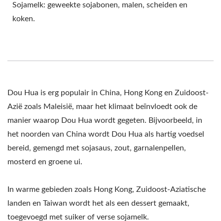
Sojamelk: geweekte sojabonen, malen, scheiden en
DOUHUA MACHINES EN
koken.
APPARATUUR, DOUHUA
PRODUCTIE, DOUHUA
PRODUCTIELIJN, TOFU
MAAKMACHINE, TOFU
Dou Hua is erg populair in China, Hong Kong en Zuidoost-
PRODUCTIEAPPARATUUR
Azië zoals Maleisië, maar het klimaat beïnvloedt ook de
manier waarop Dou Hua wordt gegeten. Bijvoorbeeld, in
/ LEIDER VAN DE
het noorden van China wordt Dou Hua als hartig voedsel
AUTOMATISCHE TOFU-
bereid, gemengd met sojasaus, zout, garnalenpellen,
mosterd en groene ui.
EN
SOJAMELKMACHINES
In warme gebieden zoals Hong Kong, Zuidoost-Aziatische
landen en Taiwan wordt het als een dessert gemaakt,
MET DE HOOGSTE
toegevoegd met suiker of verse sojamelk.