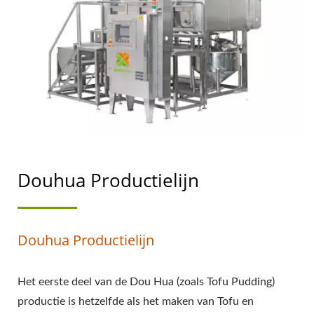
DOUHUA
PRODUCTIEPROCES,
HOE DOUHUA TE
MAKEN, DOUHUA
MAKEN, PRODUCEER
DOUHUA,
Douhua Productielijn
AUTOMATISCHE
DOUHUA MACHINE,
Douhua Productielijn
DOUHUA FABRIEK,
DOUHUA MACHINE,
Het eerste deel van de Dou Hua (zoals Tofu Pudding)
DOUHUA MACHINES,
productie is hetzelfde als het maken van Tofu en