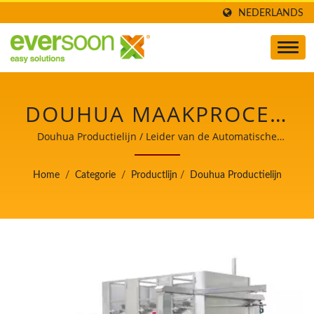
NEDERLANDS
DOUHUA MAAKPROCES,
DOUHUA
Douhua Productielijn / Leider van de Automatische
Tofu- en Sojamelkmachines met de hoogste prioriteit
VERWERKINGSSTROOM,
voor voedselveiligheid.
Home
/
Categorie
/
Productlijn
/
Douhua Productielijn
DOUHUA
VERWERKINGSPROCES,
DOUHUA PRODUCTIE,
DOUHUA PRODUCTIE
STROOMDIAGRAM,