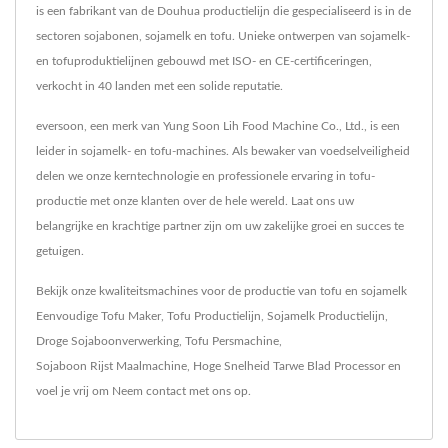
is een fabrikant van de Douhua productielijn die gespecialiseerd is in de
sectoren sojabonen, sojamelk en tofu. Unieke ontwerpen van sojamelk-
en tofuproduktielijnen gebouwd met ISO- en CE-certificeringen,
verkocht in 40 landen met een solide reputatie.
eversoon, een merk van Yung Soon Lih Food Machine Co., Ltd., is een
leider in sojamelk- en tofu-machines. Als bewaker van voedselveiligheid
delen we onze kerntechnologie en professionele ervaring in tofu-
productie met onze klanten over de hele wereld. Laat ons uw
belangrijke en krachtige partner zijn om uw zakelijke groei en succes te
getuigen.
Bekijk onze kwaliteitsmachines voor de productie van tofu en sojamelk
Eenvoudige Tofu Maker
,
Tofu Productielijn
,
Sojamelk Productielijn
,
Droge Sojaboonverwerking
,
Tofu Persmachine
,
Sojaboon Rijst Maalmachine
,
Hoge Snelheid Tarwe Blad Processor
en
voel je vrij om
Neem contact met ons op
.