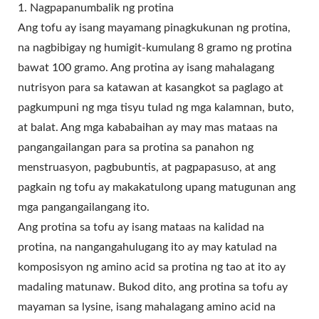
1. Nagpapanumbalik ng protina
Ang tofu ay isang mayamang pinagkukunan ng protina,
na nagbibigay ng humigit-kumulang 8 gramo ng protina
bawat 100 gramo. Ang protina ay isang mahalagang
nutrisyon para sa katawan at kasangkot sa paglago at
pagkumpuni ng mga tisyu tulad ng mga kalamnan, buto,
at balat. Ang mga kababaihan ay may mas mataas na
pangangailangan para sa protina sa panahon ng
menstruasyon, pagbubuntis, at pagpapasuso, at ang
pagkain ng tofu ay makakatulong upang matugunan ang
mga pangangailangang ito.
Ang protina sa tofu ay isang mataas na kalidad na
protina, na nangangahulugang ito ay may katulad na
komposisyon ng amino acid sa protina ng tao at ito ay
madaling matunaw. Bukod dito, ang protina sa tofu ay
mayaman sa lysine, isang mahalagang amino acid na