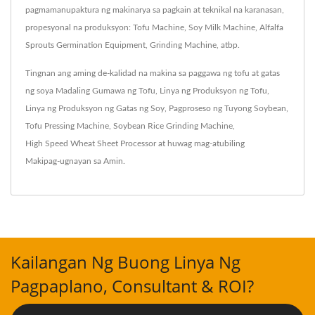
pagmamanupaktura ng makinarya sa pagkain at teknikal na karanasan,
propesyonal na produksyon: Tofu Machine, Soy Milk Machine, Alfalfa
Sprouts Germination Equipment, Grinding Machine, atbp.
Tingnan ang aming de-kalidad na makina sa paggawa ng tofu at gatas
ng soya
Madaling Gumawa ng Tofu
,
Linya ng Produksyon ng Tofu
,
Linya ng Produksyon ng Gatas ng Soy
,
Pagproseso ng Tuyong Soybean
,
Tofu Pressing Machine
,
Soybean Rice Grinding Machine
,
High Speed Wheat Sheet Processor
at huwag mag-atubiling
Makipag-ugnayan sa Amin
.
Kailangan Ng Buong Linya Ng
Pagpaplano, Consultant & ROI?