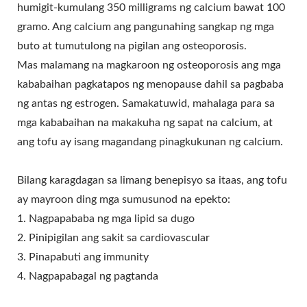
humigit-kumulang 350 milligrams ng calcium bawat 100
gramo. Ang calcium ang pangunahing sangkap ng mga
buto at tumutulong na pigilan ang osteoporosis.
Mas malamang na magkaroon ng osteoporosis ang mga
kababaihan pagkatapos ng menopause dahil sa pagbaba
ng antas ng estrogen. Samakatuwid, mahalaga para sa
mga kababaihan na makakuha ng sapat na calcium, at
ang tofu ay isang magandang pinagkukunan ng calcium.
Bilang karagdagan sa limang benepisyo sa itaas, ang tofu
ay mayroon ding mga sumusunod na epekto:
1. Nagpapababa ng mga lipid sa dugo
2. Pinipigilan ang sakit sa cardiovascular
3. Pinapabuti ang immunity
4. Nagpapabagal ng pagtanda