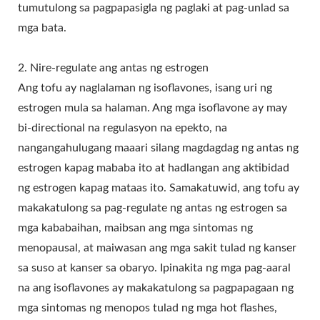
tumutulong sa pagpapasigla ng paglaki at pag-unlad sa
mga bata.
2. Nire-regulate ang antas ng estrogen
Ang tofu ay naglalaman ng isoflavones, isang uri ng
estrogen mula sa halaman. Ang mga isoflavone ay may
bi-directional na regulasyon na epekto, na
nangangahulugang maaari silang magdagdag ng antas ng
estrogen kapag mababa ito at hadlangan ang aktibidad
ng estrogen kapag mataas ito. Samakatuwid, ang tofu ay
makakatulong sa pag-regulate ng antas ng estrogen sa
mga kababaihan, maibsan ang mga sintomas ng
menopausal, at maiwasan ang mga sakit tulad ng kanser
sa suso at kanser sa obaryo. Ipinakita ng mga pag-aaral
na ang isoflavones ay makakatulong sa pagpapagaan ng
mga sintomas ng menopos tulad ng mga hot flashes,