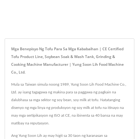
Mga Benepisyo Ng Tofu Para Sa Mga Kababaihan | CE Certified
Tofu Product Line, Soybean Soak & Wash Tank, Grinding &
Cooking Machine Manufacturer | Yung Soon Lih Food Machine
Co., Ltd.
Mula sa Taiwan simula noong 1989, Yung Soon Lih Food Machine Co.,
Ltd. ay isang tagagawa ng makina para sa paggawa ng pagkain na
dalubhasa sa mga sektor ng soy bean, soy milk at tofu. Natatanging
disenyo ng mga linya ng produksyon ng soy milk at tofu na itinayo na
may mga sertipikasyon ng ISO at CE, na ibinenta sa 40 bansa na may
matibay na reputasyon.
Ang Yung Soon Lih ay may higit sa 30 taon ng karanasan sa