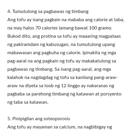
4. Tumutulong sa pagbawas ng timbang
Ang tofu ay isang pagkain na mababa ang calorie at taba,
na may halos 70 calories lamang bawat 100 gramo.
Bukod dito, ang protina sa tofu ay maaaring magpataas
ng pakiramdam ng kabusugan, na tumutulong upang
mabawasan ang pagkuha ng calorie. Ipinakita ng mga
pag-aaral na ang pagkain ng tofu ay makakatulong sa
pagbawas ng timbang. Sa isang pag-aaral, ang mga
kalahok na nagdagdag ng tofu sa kanilang pang-araw-
araw na diyeta sa loob ng 12 linggo ay nakaranas ng
pagbaba sa parehong timbang ng katawan at porsyento
ng taba sa katawan.
5. Pinipigilan ang osteoporosis
Ang tofu ay mayaman sa calcium, na nagbibigay ng