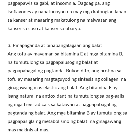
pagpapawis sa gabi, at insomnia. Dagdag pa, ang
isoflavones ay napatunayan na may mga katangian laban
sa kanser at maaaring makatulong na maiwasan ang
kanser sa suso at kanser sa obaryo.
3. Pinapaganda at pinapangalagaan ang balat
Ang tofu ay mayaman sa bitamina E at mga bitamina B,
na tumutulong sa pagpapalusog ng balat at
pagpapabagal ng pagtanda. Bukod dito, ang protina sa
tofu ay maaaring magtaguyod ng sintesis ng collagen, na
ginagawang mas elastic ang balat. Ang bitamina E ay
isang natural na antioxidant na tumutulong sa pag-aalis
ng mga free radicals sa katawan at nagpapabagal ng
pagtanda ng balat. Ang mga bitamina B ay tumutulong sa
pagpapasigla ng metabolismo ng balat, na ginagawang
mas makinis at mas.