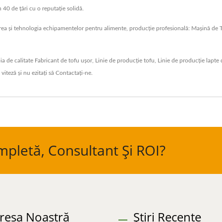
n 40 de țări cu o reputație solidă.
area și tehnologia echipamentelor pentru alimente, producție profesională: Mașină d
oia de calitate
Fabricant de tofu ușor
,
Linie de producție tofu
,
Linie de producție lapte 
 viteză
și nu ezitați să
Contactați-ne
.
mpletă, Consultant Și ROI?
resa Noastră
Știri Recente