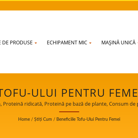
IE DE PRODUSE
ECHIPAMENT MIC
MAȘINĂ UNICĂ
 TOFU-ULUI PENTRU FEME
 ECHIPAMENTE PENTRU 
nă, Proteină ridicată, Proteină pe bază de plante, Consum de
 Carne vegetariană, aminoacizi / eversoon, o marcă a Yung So
N TAIWAN | YUNG SOON L
Home
/
Știți Cum
/
Beneficiile Tofu-Ului Pentru Femei
fu. Fiind un gardian al siguranței alimentare, ne împărtăși
r noștri din întreaga lume. Permiteți-ne să fim partenerul 
CO., LTD.