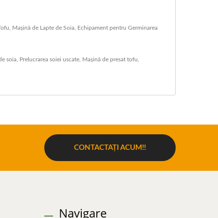
e Tofu, Mașină de Lapte de Soia, Echipament pentru Germinarea
de soia
,
Prelucrarea soiei uscate
,
Mașină de presat tofu
,
CONTACTAȚI ACUM!!
Navigare