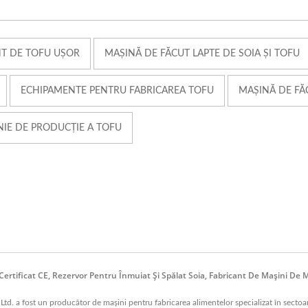
NT DE TOFU UȘOR
MAȘINĂ DE FĂCUT LAPTE DE SOIA ȘI TOFU
ECHIPAMENTE PENTRU FABRICAREA TOFU
MAȘINĂ DE FĂ
NIE DE PRODUCȚIE A TOFU
Certificat CE, Rezervor Pentru Înmuiat Și Spălat Soia, Fabricant De Mașini De 
. a fost un producător de mașini pentru fabricarea alimentelor specializat în sectoarel