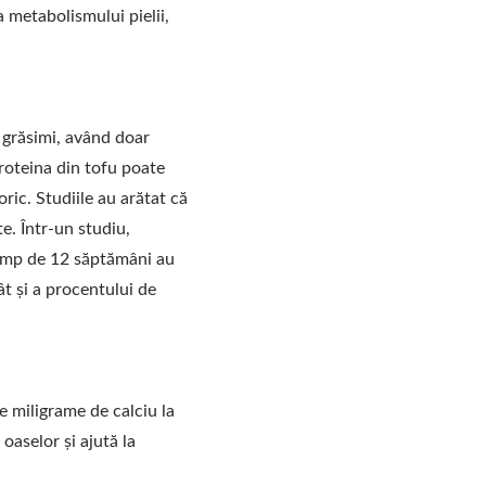
 metabolismului pielii,
i grăsimi, având doar
proteina din tofu poate
ric. Studiile au arătat că
e. Într-un studiu,
ă timp de 12 săptămâni au
ât și a procentului de
e miligrame de calciu la
oaselor și ajută la