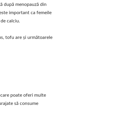
oză după menopauză din
 este important ca femeile
 de calciu.
us, tofu are și următoarele
l care poate oferi multe
curajate să consume