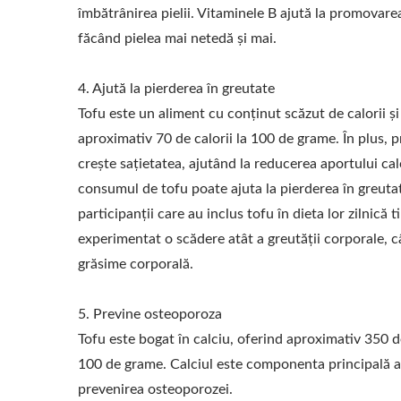
îmbătrânirea pielii. Vitaminele B ajută la promovarea
făcând pielea mai netedă și mai.
4. Ajută la pierderea în greutate
Tofu este un aliment cu conținut scăzut de calorii ș
aproximativ 70 de calorii la 100 de grame. În plus, 
crește sațietatea, ajutând la reducerea aportului calo
consumul de tofu poate ajuta la pierderea în greutat
participanții care au inclus tofu în dieta lor zilnic
experimentat o scădere atât a greutății corporale, c
grăsime corporală.
5. Previne osteoporoza
Tofu este bogat în calciu, oferind aproximativ 350 d
100 de grame. Calciul este componenta principală a 
prevenirea osteoporozei.