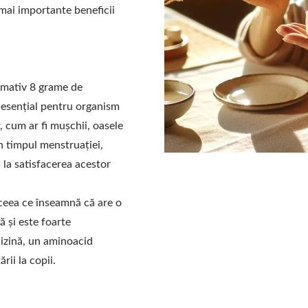
 mai importante beneficii
imativ 8 grame de
 esențial pentru organism
r, cum ar fi mușchii, oasele
în timpul menstruației,
a la satisfacerea acestor
 ceea ce înseamnă că are o
 și este foarte
 lizină, un aminoacid
rii la copii.