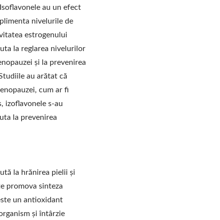
 Isoflavonele au un efect
plimenta nivelurile de
vitatea estrogenului
uta la reglarea nivelurilor
nopauzei și la prevenirea
Studiile au arătat că
enopauzei, cum ar fi
s, izoflavonele s-au
juta la prevenirea
tă la hrănirea pielii și
ate promova sinteza
este un antioxidant
 organism și întârzie