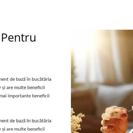
asista la creșterea și succesul afacerii dumneavoastră.
i Pentru
ment de bază în bucătăria
v și are multe beneficii
 mai importante beneficii
ment de bază în bucătăria
v și are multe beneficii