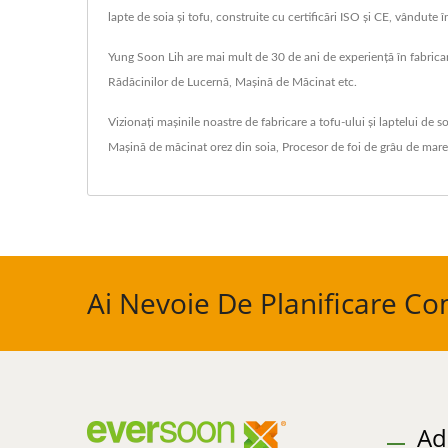
lapte de soia și tofu, construite cu certificări ISO și CE, vândute î
Yung Soon Lih are mai mult de 30 de ani de experiență în fabric
Rădăcinilor de Lucernă, Mașină de Măcinat etc.
Vizionați mașinile noastre de fabricare a tofu-ului și laptelui de s
Mașină de măcinat orez din soia
,
Procesor de foi de grâu de mare
Ai Nevoie De Planificare Co
Ad