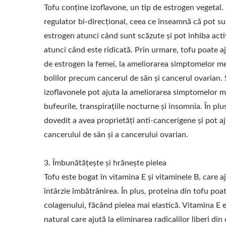
Tofu conține izoflavone, un tip de estrogen vegetal.
regulator bi-direcțional, ceea ce înseamnă că pot su
estrogen atunci când sunt scăzute și pot inhiba acti
atunci când este ridicată. Prin urmare, tofu poate aj
de estrogen la femei, la ameliorarea simptomelor me
bolilor precum cancerul de sân și cancerul ovarian. 
izoflavonele pot ajuta la ameliorarea simptomelor m
bufeurile, transpirațiile nocturne și insomnia. În plu
dovedit a avea proprietăți anti-cancerigene și pot a
cancerului de sân și a cancerului ovarian.
3. Îmbunătățește și hrănește pielea
Tofu este bogat în vitamina E și vitaminele B, care aju
întârzie îmbătrânirea. În plus, proteina din tofu po
colagenului, făcând pielea mai elastică. Vitamina E 
natural care ajută la eliminarea radicalilor liberi din