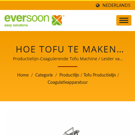
NEDERLANDS
HOE TOFU TE MAKEN,
PRODUCTIE VAN TOFU,
Productielijn-Coagulerende Tofu Machine / Leider van
de Automatische Tofu- en Sojamelkmachines met de
TOFU MAKEN, TOFU
hoogste prioriteit voor voedselveiligheid.
Home
/
Categorie
/
Productlijn
/
Tofu Productielijn
/
MAAKPROCES, TOFU
Coagulatieapparatuur
FABRICAGE, TOFU
FABRICAGEPROCES,
TOFU PROCES, TOFU
VERWERKINGSMETHODE,