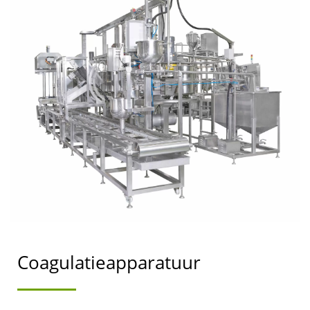
TOFU
VERWERKINGSPROCES,
TOFU PRODUCTIE,
TOFU PRODUCTIE
STROOMDIAGRAM,
TOFU
PRODUCTIEPROCES,
TOFU
PRODUCTIEPROCES,
Coagulatieapparatuur
AUTOMATISCHE TOFU
MACHINE,