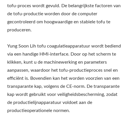
MAAKMACHINE, TOFU
tofu-proces wordt gevuld. De belangrijkste factoren van
APPARATUUR, TOFU
de tofu-productie worden door de computer
gecontroleerd om hoogwaardige en stabiele tofu te
FABRIEK, TOFU
produceren.
MACHINE, TOFU
Yung Soon Lih tofu coagulatieapparatuur wordt bediend
MACHINE TE KOOP,
via een handige HMI-interface. Door op het scherm te
TOFU MACHINE MAKER,
klikken, kunt u de machinewerking en parameters
aanpassen, waardoor het tofu-productieproces snel en
TOFU MACHINE
efficiënt is. Bovendien kan het worden voorzien van een
FABRIKANT, TOFU
transparante kap, volgens de CE-norm. De transparante
MACHINE PRIJS, TOFU
kap wordt gebruikt voor veiligheidsbescherming, zodat
de productielijnapparatuur voldoet aan de
MACHINES, TOFU-
productieoperationele normen.
MACHINES EN -