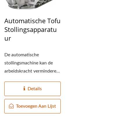
TOFU-FABRIEK, TOFU-
PRODUCTIEFABRIEK,
Automatische Tofu
TOFU-
Stollingsapparatu
PRODUCTIEAPPARATUUR,
Ur
TOFU-
De automatische
PRODUCTIEFABRIEK,
stollingsmachine kan de
TOFU-PRODUCTIELIJN,
arbeidskracht verminderen
PRIJS VAN DE TOFU-
en de efficiëntie van de
tofu-productielijn...
Details
PRODUCTIELIJN,
TOFUMAKER, VEGAN
Toevoegen Aan Lijst
VLEESMACHINE, VEGAN
VLEESPRODUCTIELIJN,