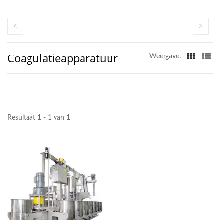
APPARATUUR, TOFU
MAKER, TOFU-MAKER
MACHINE, TOFU
Coagulatieapparatuur
Weergave:
MAKEN, TOFU
MAAKAPPARATUUR,
TOFU MAAKMACHINE,
PRIJS VAN TOFU
Resultaat 1 - 1 van 1
MAAKMACHINE, TOFU
FABRIKANTEN, TOFU
PRODUCTIE, TOFU
PRODUCTIEAPPARATUUR,