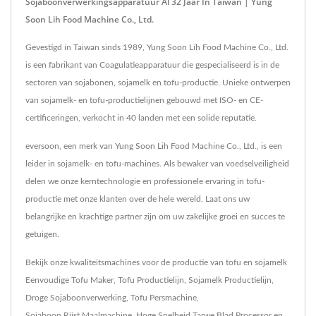
Sojaboonverwerkingsapparatuur Al 32 Jaar In Taiwan | Yung
Soon Lih Food Machine Co., Ltd.
Gevestigd in Taiwan sinds 1989, Yung Soon Lih Food Machine Co., Ltd.
is een fabrikant van Coagulatieapparatuur die gespecialiseerd is in de
sectoren van sojabonen, sojamelk en tofu-productie. Unieke ontwerpen
van sojamelk- en tofu-productielijnen gebouwd met ISO- en CE-
certificeringen, verkocht in 40 landen met een solide reputatie.
eversoon, een merk van Yung Soon Lih Food Machine Co., Ltd., is een
leider in sojamelk- en tofu-machines. Als bewaker van voedselveiligheid
delen we onze kerntechnologie en professionele ervaring in tofu-
productie met onze klanten over de hele wereld. Laat ons uw
belangrijke en krachtige partner zijn om uw zakelijke groei en succes te
getuigen.
Bekijk onze kwaliteitsmachines voor de productie van tofu en sojamelk
Eenvoudige Tofu Maker
,
Tofu Productielijn
,
Sojamelk Productielijn
,
Droge Sojaboonverwerking
,
Tofu Persmachine
,
Sojaboon Rijst Maalmachine
,
Hoge Snelheid Tarwe Blad Processor
en