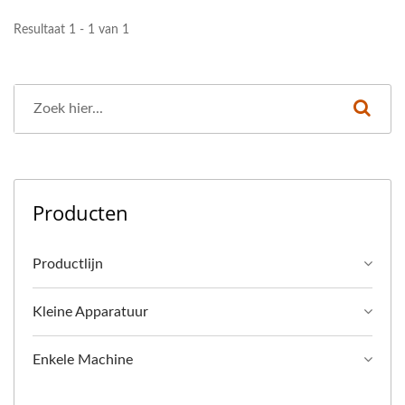
GROENTE TOFU-
Resultaat 1 - 1 van 1
MACHINES EN -
APPARATUUR,
VOEDSELMACHINE /
LEIDER VAN DE
AUTOMATISCHE TOFU-
Producten
EN
Productlijn
SOJAMELKMACHINES
MET DE HOOGSTE
Kleine Apparatuur
PRIORITEIT VOOR
Enkele Machine
VOEDSELVEILIGHEID.