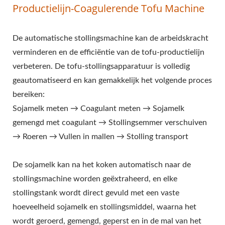
Productielijn-Coagulerende Tofu Machine
AUTOMATISCHE TOFU
MAAKMACHINE,
De automatische stollingsmachine kan de arbeidskracht
COMMERCIËLE TOFU
verminderen en de efficiëntie van de tofu-productielijn
verbeteren. De tofu-stollingsapparatuur is volledig
MACHINE, EENVOUDIGE
geautomatiseerd en kan gemakkelijk het volgende proces
TOFU MAKER,
bereiken:
GEBAKKEN TOFU
Sojamelk meten → Coagulant meten → Sojamelk
gemengd met coagulant → Stollingsemmer verschuiven
MACHINE, INDUSTRIËLE
→ Roeren → Vullen in mallen → Stolling transport
TOFU PRODUCTIE, SOJA
De sojamelk kan na het koken automatisch naar de
VOEDSEL APPARATUUR,
stollingsmachine worden geëxtraheerd, en elke
SOJA VLEES MACHINE,
stollingstank wordt direct gevuld met een vaste
hoeveelheid sojamelk en stollingsmiddel, waarna het
SOJAMELK EN TOFU
wordt geroerd, gemengd, geperst en in de mal van het