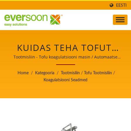
EESTI
KUIDAS TEHA TOFUT,
TOFUTOOTMINE,
Tootmisliin - Tofu koagulatsiooni masin / Automaatse
tofu ja sojapiima valmistamise masinate juht, kelle
TOFUDE TEGEMINE,
peamine prioriteet on toiduohutus.
Home
/
Kategooria
/
Tootmisliin
/
Tofu Tootmisliin
/
TOFUDE VALMISTAMISE
Koagulatsiooni Seadmed
PROTSESS,
TOFUTOOTMINE,
TOFUTOOTMISE
PROTSESS,