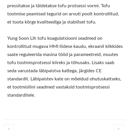
TOFU VALMISTAMISE
pressitakse ja täidetakse tofu protsessi vormi. Tofu
MASIN, TOFU
tootmise peamised tegurid on arvuti poolt kontrollitud,
et toota kõrge kvaliteediga ja stabiilset tofu.
SEADMED, TOFU TEHAS,
TOFU MASIN, TOFU
Yung Soon Lih tofu koagulatsiooni seadmed on
kontrollitud mugava HMI liidese kaudu, ekraanil klikkides
MASIN MÜÜGIKS, TOFU
saate reguleerida masina tööd ja parameetreid, muutes
MASINA TOOTJA, TOFU
tofu tootmisprotsessi kiireks ja tõhusaks. Lisaks saab
seda varustada läbipaistva kattega, järgides CE
MASINA TOOTJA, TOFU
standardit. Läbipaistev kate on mõeldud ohutuskaitseks,
MASINA HIND, TOFU
et tootmisliini seadmed vastaksid tootmisprotsessi
MASINAD, TOFU
standarditele.
MASINAD JA SEADMED,
TOFU VALMISTAJA,