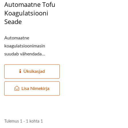
TOFU TOOTMISETEHAS,
Automaatne Tofu
TOFU
Koagulatsiooni
Seade
TOOTMISETTEVÕTE,
TOFU
Automaatne
TOOTMISVARUSTUS,
koagulatsioonimasin
suudab vähendada
TOFU TOOTMISFABRIK,
tööjõudu ja parandada tofu
TOFU TOOTMISLIIN,
tootmisliini...
Üksikasjad
TOFU TOOTMISLIINI
Lisa Nimekirja
HIND, TOFUMEISTER,
VEGANLIHA MASIN,
VEGANLIHA
Tulemus 1 - 1 kohta 1
TOOTMISLIIN,