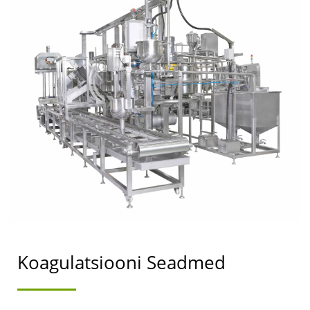
TOFUPROTSESS,
TOFUTÖÖTLEMISE
MEETOD,
TOFUTÖÖTLEMISE
PROTSESS,
TOFUTOOTMINE, TOFU
TOOTMISE VOOSKEEM,
TOFU
TOOTMISPROTSESS,
Koagulatsiooni Seadmed
TOFU
TOOTMISPROTSESS,