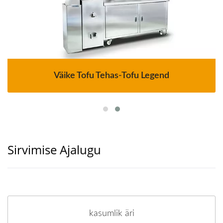
Väike Tofu Tehas-Tofu Legend
Sirvimise Ajalugu
kasumlik äri