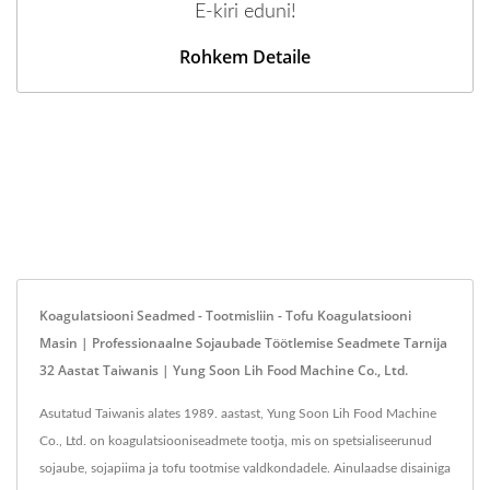
E-kiri eduni!
Rohkem Detaile
Koagulatsiooni Seadmed - Tootmisliin - Tofu Koagulatsiooni
Masin | Professionaalne Sojaubade Töötlemise Seadmete Tarnija
32 Aastat Taiwanis | Yung Soon Lih Food Machine Co., Ltd.
Asutatud Taiwanis alates 1989. aastast, Yung Soon Lih Food Machine
Co., Ltd. on koagulatsiooniseadmete tootja, mis on spetsialiseerunud
sojaube, sojapiima ja tofu tootmise valdkondadele. Ainulaadse disainiga