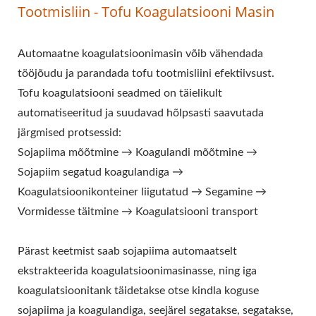
Tootmisliin - Tofu Koagulatsiooni Masin
AUTOMAATNE TOFU
MASIN, AUTOMAATNE
Automaatne koagulatsioonimasin võib vähendada
TOFU VALMISTAMISE
tööjõudu ja parandada tofu tootmisliini efektiivsust.
Tofu koagulatsiooni seadmed on täielikult
MASIN, KAUBANDUSLIK
automatiseeritud ja suudavad hõlpsasti saavutada
TOFU MASIN, LIHTNE
järgmised protsessid:
TOFU VALMISTAJA,
Sojapiima mõõtmine → Koagulandi mõõtmine →
Sojapiim segatud koagulandiga →
PRAETUD TOFU MASIN,
Koagulatsioonikonteiner liigutatud → Segamine →
TÖÖSTUSLIK TOFU
Vormidesse täitmine → Koagulatsiooni transport
TOOTMINE, SOJA TOIDU
Pärast keetmist saab sojapiima automaatselt
SEADMED, SOJA LIHA
ekstrakteerida koagulatsioonimasinasse, ning iga
koagulatsioonitank täidetakse otse kindla koguse
MASIN, SOJA PIIMA JA
sojapiima ja koagulandiga, seejärel segatakse, segatakse,