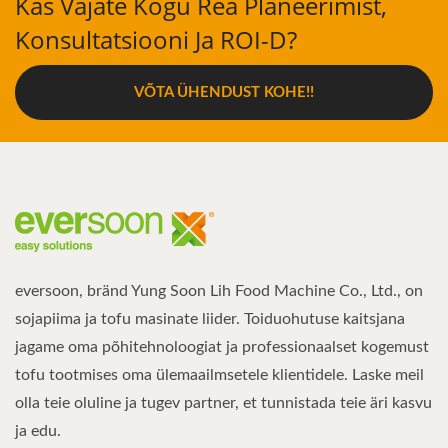
Kas Vajate Kogu Rea Planeerimist,
Konsultatsiooni Ja ROI-D?
VÕTA ÜHENDUST KOHE!!
eversoon, bränd Yung Soon Lih Food Machine Co., Ltd., on
sojapiima ja tofu masinate liider. Toiduohutuse kaitsjana
jagame oma põhitehnoloogiat ja professionaalset kogemust
tofu tootmises oma ülemaailmsetele klientidele. Laske meil
olla teie oluline ja tugev partner, et tunnistada teie äri kasvu
ja edu.