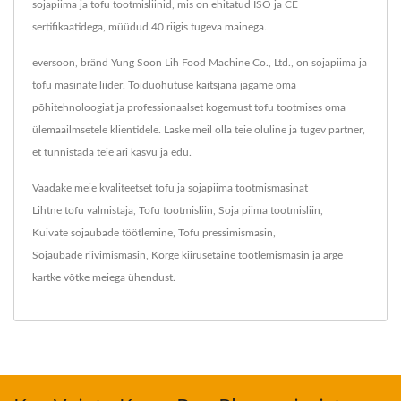
sojapiima ja tofu tootmisliinid, mis on ehitatud ISO ja CE
sertifikaatidega, müüdud 40 riigis tugeva mainega.
eversoon, bränd Yung Soon Lih Food Machine Co., Ltd., on sojapiima ja
tofu masinate liider. Toiduohutuse kaitsjana jagame oma
põhitehnoloogiat ja professionaalset kogemust tofu tootmises oma
ülemaailmsetele klientidele. Laske meil olla teie oluline ja tugev partner,
et tunnistada teie äri kasvu ja edu.
Vaadake meie kvaliteetset tofu ja sojapiima tootmismasinat
Lihtne tofu valmistaja
,
Tofu tootmisliin
,
Soja piima tootmisliin
,
Kuivate sojaubade töötlemine
,
Tofu pressimismasin
,
Sojaubade riivimismasin
,
Kõrge kiirusetaine töötlemismasin
ja ärge
kartke
võtke meiega ühendust
.