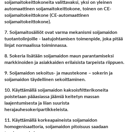
soijamaitokeittokoneita valittavaksi, yksi on yleinen
automaattinen soijamaitokeittokone, toinen on CE-
soijamaitokeittokone (CE-automaattinen
soijamaitokeittokone).
Soijamaitosäiliöt ovat varma mekanismi soijamaidon
tuotantolinjoille - laatujohtamisen toimenpide, joka pitää
linjat normaalissa toiminnassa.
Sokeria lisätään soijamaidon maun parantamiseksi
markkinoiden ja asiakkaiden erilaisista tarpeista riippuen.
Soijamaidon sekoitus- ja maustekone – sokerin ja
soijamaidon täydellinen sekoittaminen.
Käyttämällä soijamaidon kaksoisfiltterikoneita
poistetaan pääasiassa jäämiä keitetyn massan
laajentumisesta ja liian suurista
herajauhesokeripartikkeleista.
Käyttämällä korkeapaineista soijamaidon
homogenisaattoria, soijamaidon pitoisuus saadaan