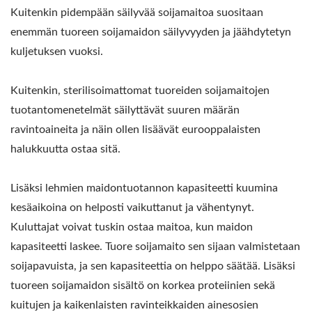
VALMISTAVA KONE,
Kuitenkin pidempään säilyvää soijamaitoa suositaan
SOIJAMAITOJUOMAKONEE
enemmän tuoreen soijamaidon säilyvyyden ja jäähdytetyn
JA -LAITTEET,
kuljetuksen vuoksi.
SOIJAMAITOKEITIN,
Kuitenkin, sterilisoimattomat tuoreiden soijamaitojen
SOIJAMAITOTEHDAS,
tuotantomenetelmät säilyttävät suuren määrän
ravintoaineita ja näin ollen lisäävät eurooppalaisten
SOIJAMAITOKONE,
halukkuutta ostaa sitä.
KAUPALLINEN
SOIJAMAITOKONE,
Lisäksi lehmien maidontuotannon kapasiteetti kuumina
kesäaikoina on helposti vaikuttanut ja vähentynyt.
TAIWANISSA
Kuluttajat voivat tuskin ostaa maitoa, kun maidon
VALMISTETTU
kapasiteetti laskee. Tuore soijamaito sen sijaan valmistetaan
soijapavuista, ja sen kapasiteettia on helppo säätää. Lisäksi
SOIJAMAITOKONE,
tuoreen soijamaidon sisältö on korkea proteiinien sekä
SOIJAMAITOKONEET,
kuitujen ja kaikenlaisten ravinteikkaiden ainesosien