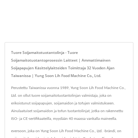
Tuore Soijamaitotuotantolinja - Tuore
Soijamaitotuotantoprosessin Laitteet | Ammattimainen
Soijapapujen Käsittelylaitteiden Toimittaja 32 Vuoden Ajan
Taiwanissa | Yung Soon Lih Food Machine Co., Ltd.
Perustettu Taiwanissa vuonna 1989, Yung Soon Lih Food Machine Co.,
Ltd. on ollut tuore soijamaitotuotantolinjan valmistaja, joka on
erikoistunut soijapapujen, soijamaidon ja tofujen valmistukseen.
Ainulaatuiset soijamaidon ja tofun tuotantolinjat, jotka on rakennettu
ISO- ja CE-sertifikaateilla, myydään 40 maassa vankalla maineella.
eversoon, joka on Yung Soon Lih Food Machine Co., Ltd. -brändi, on