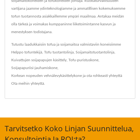
soijamaitokoneiden ja tofukoneiden johtaja. Ruokaturvallisuuden
vartijana jaamme ydinteknologiamme ja ammatillisen kokemuksemme
tofun tuotannosta asiakkaillemme ympäri maailmaa. Antakaa meidän
olla tärkeä ja voimakas kumppaninne liiketoimintanne kasvun ja
menestyksen todistajana.
Tutustu laadukkaisiin tofua ja soijamaitoa valmistaviin koneisiimme
Helppo tofuntekijä
,
Tofu tuotantolinja
,
Soijamaitotuotantolinja
,
Kuivattujen soijapapujen käsittely
,
Tofu-puristuskone
,
Soijapapuriisi-jauhamiskone
,
Korkean nopeuden vehnälevykäsittelykone
ja ota rohkeasti yhteyttä
Ota meihin yhteyttä
.
Tarvitsetko Koko Linjan Suunnittelua,
Konsultointia Ja ROI:ta?