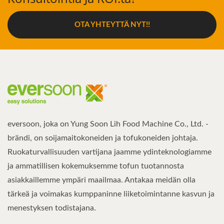
OTA YHTEYTTÄ NYT!!
eversoon, joka on Yung Soon Lih Food Machine Co., Ltd. -
brändi, on soijamaitokoneiden ja tofukoneiden johtaja.
Ruokaturvallisuuden vartijana jaamme ydinteknologiamme
ja ammatillisen kokemuksemme tofun tuotannosta
asiakkaillemme ympäri maailmaa. Antakaa meidän olla
tärkeä ja voimakas kumppaninne liiketoimintanne kasvun ja
menestyksen todistajana.