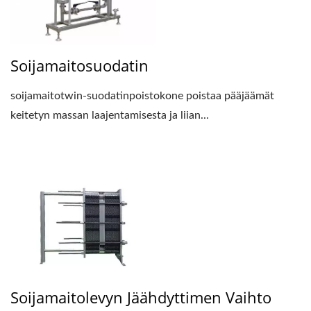
Soijamaitosuodatin
soijamaitotwin-suodatinpoistokone poistaa pääjäämät
keitetyn massan laajentamisesta ja liian...
Soijamaitolevyn Jäähdyttimen Vaihto