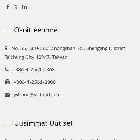
Osoitteemme
No. 55, Lane 360, Zhongshan Rd., Shengang District,
Taichung City 42947, Taiwan
+886-4-2561-0868
+886-4-2561-2308
yslfood@yslfood.com
Uusimmat Uutiset