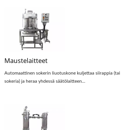
Maustelaitteet
Automaattinen sokerin liuotuskone kuljettaa siirappia (tai
sokeria) ja heraa yhdessä säätölaitteen...