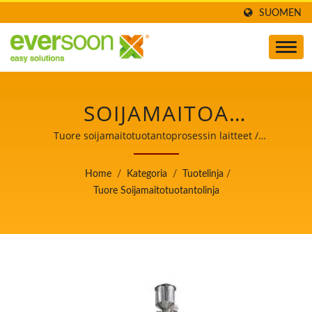
SUOMEN
SOIJAMAITOA
VALMISTUSPROSESSI
Tuore soijamaitotuotantoprosessin laitteet /
Automaattisen tofua ja soijamaitoa valmistavan koneen
TEHTAASSA, KUINKA
johtaja, jonka ensisijainen tavoite on
Home
/
Kategoria
/
Tuotelinja
/
elintarviketurvallisuus.
VALMISTAA
Tuore Soijamaitotuotantolinja
SOIJAMAITOA, TUOTTAA
SOIJAMAITOA,
SOIJAMAIDON
PROSESSIKAAVIO,