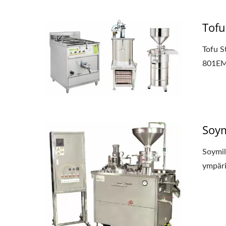
Tofu
Tofu S
801EM-
Soy
Soymil
ympäri