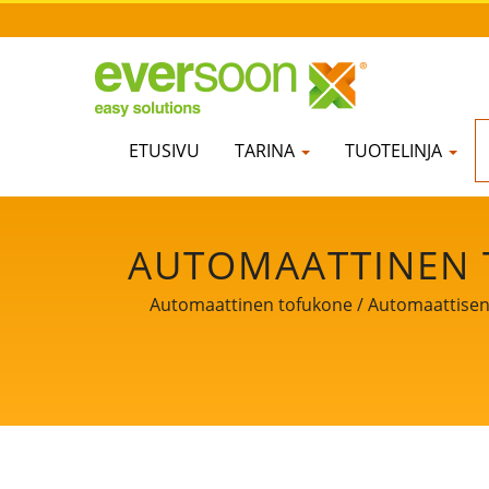
ETUSIVU
TARINA
TUOTELINJA
AUTOMAATTINEN 
TOFUKONE, TEOLL
Automaattinen tofukone / Automaattisen to
SOIJARUOKAKONEE
VALMISTUSKONE
MYYNNISSÄ, T