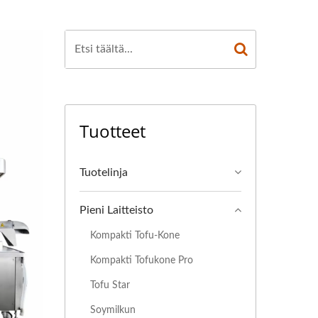
-KONEET, TOFU-
TAJA, TOFU-
S, TOFU-
STUSKONE,
Tuotteet
VALMISTAJAT,
LAITTEET,
Tuotelinja
LAITTEET, TOFU
Pieni Laitteisto
NJAN HINTA,
Kompakti Tofu-Kone
NE, VEGAANINEN
Kompakti Tofukone Pro
Tofu Star
INJA, VIHANNES-
Soymilkun