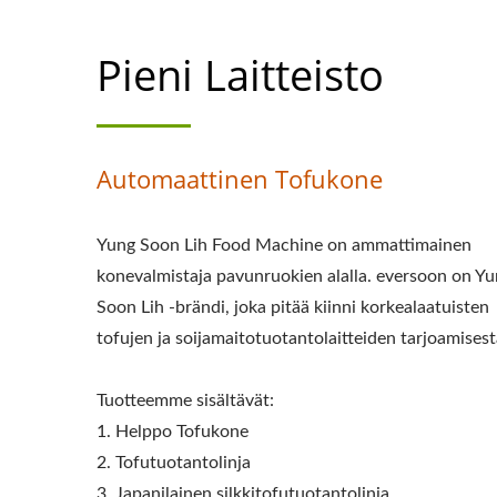
VALMISTAJA, T
Pieni Laitteisto
KONEET JA 
VALMIST
VALMISTU
Automaattinen Tofukone
TOFUVALMIST
Yung Soon Lih Food Machine on ammattimainen
TOFUVALM
konevalmistaja pavunruokien alalla. eversoon on Y
TOFUVALMISTUS
Soon Lih -brändi, joka pitää kiinni korkealaatuisten
tofujen ja soijamaitotuotantolaitteiden tarjoamisest
TUOTANTOLI
Tuotteemme sisältävät:
TOFUNTEKIJÄ, 
1. Helppo Tofukone
LIHAKONE, VEGA
2. Tofutuotantolinja
3. Japanilainen silkkitofutuotantolinja