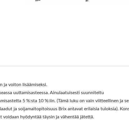
A -LAITTEET, KAUPALLI
OFUA, TOFUTUOTANTO, T
USPROSESSI, TOFUN VA
PROSESSI, TOFUN PROSE
ELMÄ, TOFUN KÄSITTELY
OFUN TUOTANTOVAIHEK
OSESSI, TOFUN TUOTAN
 ja voiton lisäämiseksi.
 / AUTOMAATTISEN TOFU
assa uuttamisasteessa. Ainulaatuisesti suunniteltu
sastetta 5 %:sta 10 %:iin. (Tämä luku on vain viitteellinen ja se
EN JOHTAJA, JONKA ENS
laadut ja soijamaitopitoisuus Brix antavat erilaisia tuloksia). Kon
t voidaan hyödyntää täysin ja vähentää jätettä.
 ELINTARVIKETURVALLISU