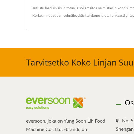
Tutustu laadukkaisiin tofua ja soijamaitoa valmistaviin koneisii
Korkean nopeuden vehnälevykäsittelykone
ja ota rohkeasti yhte
Tarvitsetko Koko Linjan Suun
Os
No. 5
eversoon, joka on Yung Soon Lih Food
Shengang
Machine Co., Ltd. -brändi, on