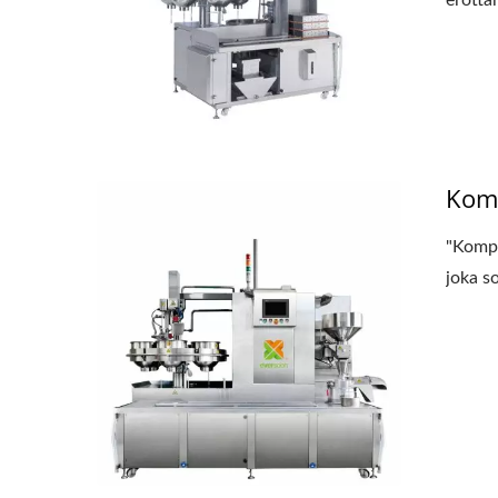
erotta
Komp
"Kompa
joka so