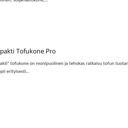
minen, soijamaitokone,...
akti Tofukone Pro
kti" tofukone on monipuolinen ja tehokas ratkaisu tofun tuota
pii erityisesti...