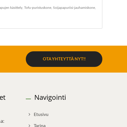
apujen käsittely
,
Tofu-puristuskone
,
Soijapapuriisi-jauhamiskone
,
OTA YHTEYTTÄ NYT!!
et
Navigointi
Etusivu
a:
Tarina