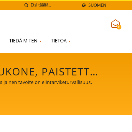
SUOMEN
0
TIEDÄ MITEN
TIETOA
KONE, PAISTETTU
 PIENI TOFUKONE,
jainen tavoite on elintarviketurvallisuus.
JAMAITO JA TOFUN
ONE, TOFU-KONE
, TOFU-KONEEN