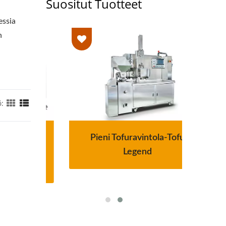
Suositut Tuotteet
essia
n
ö:
Pieni Tofuravintola-Tofu
un
Legend