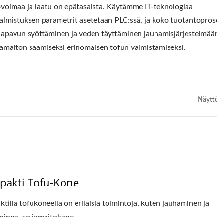
yövoimaa ja laatu on epätasaista. Käytämme IT-teknologiaa
valmistuksen parametrit asetetaan PLC:ssä, ja koko tuotantopros
ijapavun syöttäminen ja veden täyttäminen jauhamisjärjestelmää
ijamaiton saamiseksi erinomaisen tofun valmistamiseksi.
Näytt
eni Tofuravintola-Tofu
220 Kg Kuiva Papu
Legend
Automaattinen Tof
Tuotantolinja
akti Tofu-Kone
tilla tofukoneella on erilaisia toimintoja, kuten jauhaminen ja