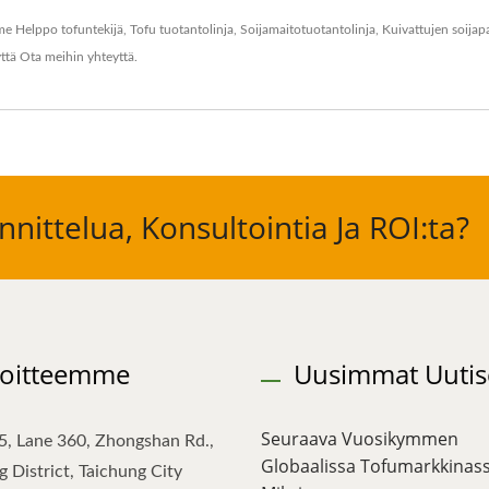
mme
Helppo tofuntekijä
,
Tofu tuotantolinja
,
Soijamaitotuotantolinja
,
Kuivattujen soijap
yttä
Ota meihin yhteyttä
.
nittelua, Konsultointia Ja ROI:ta?
oitteemme
Uusimmat Uutis
Seuraava Vuosikymmen
5, Lane 360, Zhongshan Rd.,
Globaalissa Tofumarkkinass
 District, Taichung City