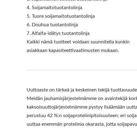
TOFU-KONEET J
4. Soijamaitotuotantolinja
KUINKA TEHDÄ T
5. Tuore soijamaitotuotantolinja
6. Douhua tuotantolinja
TOFUN VALMIST
7. Alfalfa-idätys tuotantolinja
Kaikki nämä tuotteet voidaan suunnitella kunkin
VALMISTUS
asiakkaan kapasiteettivaatimusten mukaan.
KÄSITTELYMENET
TUOTANTO, T
TUOTANTOPR
Uuttoaste on tärkeä ja keskeinen tekijä tuottavuuden
ELINTARVIKEKONE
Meidän jauhamisjärjestelmämme on avaintekijä korke
kaksoisuuttojärjestelmämme pystyy lisäämään uuttami
VALMISTAVAN KONE
perustuu 42 %:n soijaproteiinipitoisuuteen; eri soija
uuttaa enemmän proteiinia okarasta, jotta soijapavu
ON