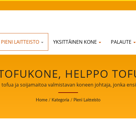
PIENI LAITTEISTO
YKSITTÄINEN KONE
PALAUTE
TOFUKONE, HELPPO TOFU
INEN TOFUN VALMISTUS,
fua ja soijamaitoa valmistavan koneen johtaja, jonka ensisi
T, SOIJALIHA KONE, SOI
Home
/
Kategoria
/
Pieni Laitteisto
, TOFURAKENNUS, TOFUK
OFU-KONEEN VALMISTAJA