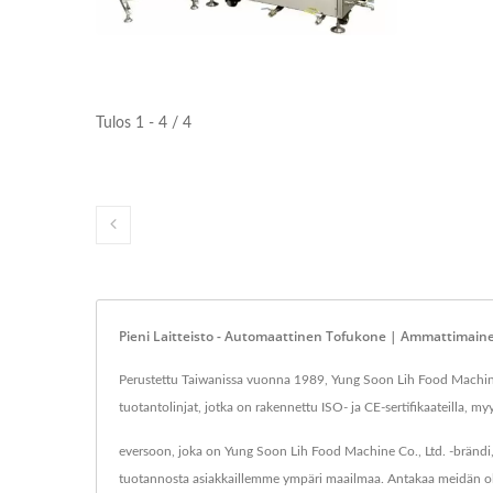
Tulos 1 - 4 / 4
Pieni Laitteisto - Automaattinen Tofukone | Ammattimainen
Perustettu Taiwanissa vuonna 1989, Yung Soon Lih Food Machine Co
tuotantolinjat, jotka on rakennettu ISO- ja CE-sertifikaateilla, 
eversoon, joka on Yung Soon Lih Food Machine Co., Ltd. -bränd
tuotannosta asiakkaillemme ympäri maailmaa. Antakaa meidän ol