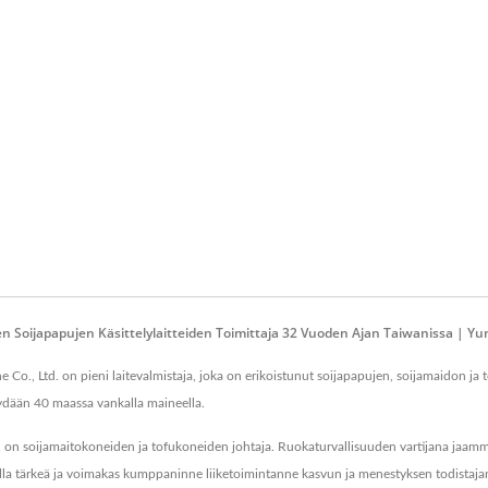
 Soijapapujen Käsittelylaitteiden Toimittaja 32 Vuoden Ajan Taiwanissa | Yu
., Ltd. on pieni laitevalmistaja, joka on erikoistunut soijapapujen, soijamaidon ja t
myydään 40 maassa vankalla maineella.
i, on soijamaitokoneiden ja tofukoneiden johtaja. Ruokaturvallisuuden vartijana j
la tärkeä ja voimakas kumppaninne liiketoimintanne kasvun ja menestyksen todistaja