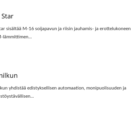
 Star
tar sisältää M-16 soijapavun ja riisin jauhamis- ja erottelukoneen
lämmittimen...
milkun
kun yhdistää edistyksellisen automaation, monipuolisuuden ja
stöystävällisen...