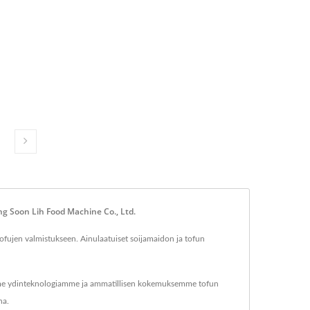
ng Soon Lih Food Machine Co., Ltd.
ofujen valmistukseen. Ainulaatuiset soijamaidon ja tofun
aamme ydinteknologiamme ja ammatillisen kokemuksemme tofun
na.