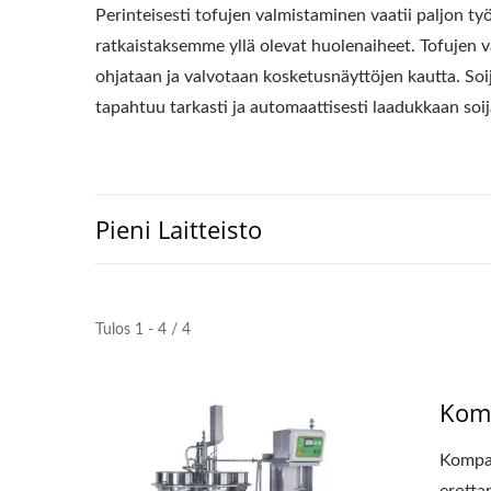
Perinteisesti tofujen valmistaminen vaatii paljon t
ratkaistaksemme yllä olevat huolenaiheet. Tofujen 
ohjataan ja valvotaan kosketusnäyttöjen kautta. So
tapahtuu tarkasti ja automaattisesti laadukkaan so
Pieni Laitteisto
220 Kg Kuiva Papu
Pi
Automaattinen Tofun
Tulos 1 - 4 / 4
Tuotantolinja
Komp
Kompak