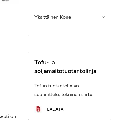
NEN TOFU-KONE,
OFUN VALMISTUS,
Yksittäinen Kone
LMISTUS, TOFUN
SSI, TOFUN
PROSESSI, TOFUN
Tofu- ja
soijamaitotuotantolinja
AAVIO, TOFUN
TOPROSESSI,
Tofun tuotantolinjan
suunnittelu, tekninen siirto.
A JA SOIJAMAITOA
LADATA
ISIJAINEN TAVOITE
septi on
US.