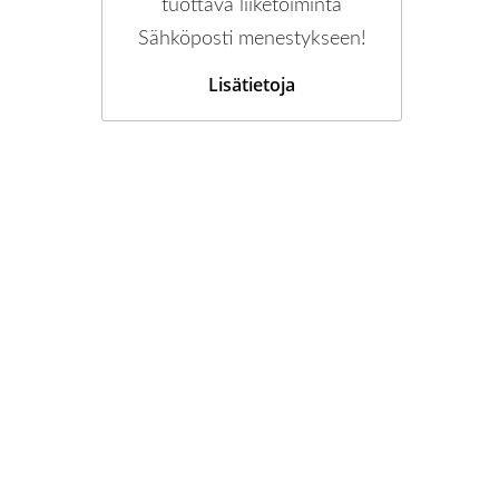
tuottava liiketoiminta
Sähköposti menestykseen!
Lisätietoja