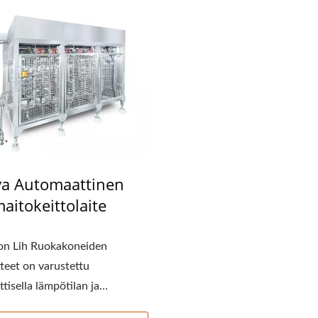
va Automaattinen
aitokeittolaite
on Lih Ruokakoneiden
tteet on varustettu
tisella lämpötilan ja
.