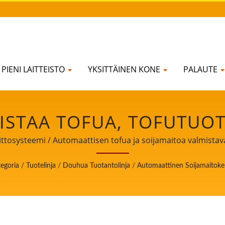
PIENI LAITTEISTO
YKSITTÄINEN KONE
PALAUTE
ISTAA TOFUA, TOFUTUO
N VALMISTUSPROSESSI, 
ttosysteemi / Automaattisen tofua ja soijamaitoa valmistava
on elintarviketurvallisuus.
TUSPROSESSI, TOFUN PR
egoria
/
Tuotelinja
/
Douhua Tuotantolinja
/
Automaattinen Soijamaitokeit
ELMÄ, TOFUN KÄSITTELY
UN TUOTANTOVAIHEIDEN