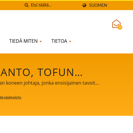
SUOMEN
0
TIEDÄ MITEN
TIETOA
TANTO, TOFUN
TOFUN VALMISTUS,
n koneen johtaja, jonka ensisijainen tavoite
OSESSI, TOFUN
tolaitteisto
PROSESSI, TOFUN
 KAAVIO, TOFUN