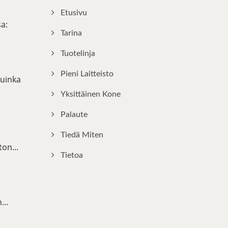
Etusivu
a:
Tarina
Tuotelinja
Pieni Laitteisto
uinka
Yksittäinen Kone
Palaute
Tiedä Miten
on...
Tietoa
...