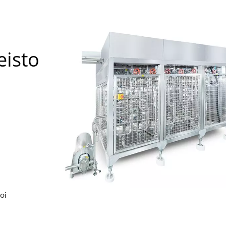
OSESSI, TOFUN TUOTAN
N TOFUN KONE, AUTOMA
KAUPALLINEN TOFUN KO
eisto
AISTETTU TOFUN KONE, T
SOIJARUOKAKONEET, SOI
ONE JA TOFUNVALMISTU
TEHDAS, TOFUKONE, MY
ALMISTAJA, TOFUKONEE
NTA, TOFUN KONEET, TO
oi
VALMISTAJA, TOFUVALMI