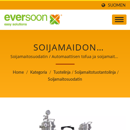
SUOMEN
SOIJAMAIDON
SUODATIN ON YKSI
Soijamaitosuodatin / Automaattisen tofua ja soijamaitoa
valmistavan koneen johtaja, jonka ensisijainen tavoite
KONEISTA
on elintarviketurvallisuus.
Home
/
Kategoria
/
Tuotelinja
/
Soijamaitotuotantolinja
/
SOIJAMAIDON
Soijamaitosuodatin
TUOTANTOLINJALLA. /
AUTOMAATTISEN
TOFUA JA SOIJAMAITOA
VALMISTAVAN KONEEN