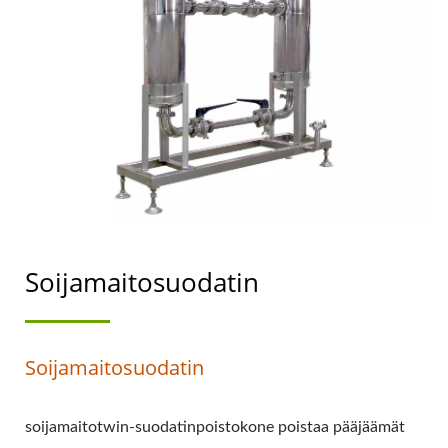
JOHTAJA, JONKA
ENSISIJAINEN TAVOITE
ON
ELINTARVIKETURVALLISUU
Soijamaitosuodatin
Soijamaitosuodatin
soijamaitotwin-suodatinpoistokone poistaa pääjäämät