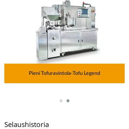
Pieni Tofuravintola-Tofu Legend
Selaushistoria