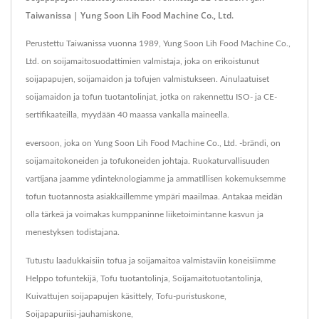
Taiwanissa | Yung Soon Lih Food Machine Co., Ltd.
Perustettu Taiwanissa vuonna 1989, Yung Soon Lih Food Machine Co.,
Ltd. on soijamaitosuodattimien valmistaja, joka on erikoistunut
soijapapujen, soijamaidon ja tofujen valmistukseen. Ainulaatuiset
soijamaidon ja tofun tuotantolinjat, jotka on rakennettu ISO- ja CE-
sertifikaateilla, myydään 40 maassa vankalla maineella.
eversoon, joka on Yung Soon Lih Food Machine Co., Ltd. -brändi, on
soijamaitokoneiden ja tofukoneiden johtaja. Ruokaturvallisuuden
vartijana jaamme ydinteknologiamme ja ammatillisen kokemuksemme
tofun tuotannosta asiakkaillemme ympäri maailmaa. Antakaa meidän
olla tärkeä ja voimakas kumppaninne liiketoimintanne kasvun ja
menestyksen todistajana.
Tutustu laadukkaisiin tofua ja soijamaitoa valmistaviin koneisiimme
Helppo tofuntekijä
,
Tofu tuotantolinja
,
Soijamaitotuotantolinja
,
Kuivattujen soijapapujen käsittely
,
Tofu-puristuskone
,
Soijapapuriisi-jauhamiskone
,