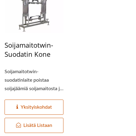
Soijamaitotwin-
Suodatin Kone
Soijamaitotwin-
suodatinlaite poistaa
soijajäämiä soijamaitosta ja
liukenematonta sokeria....
Yksityiskohdat
Lisätä Listaan