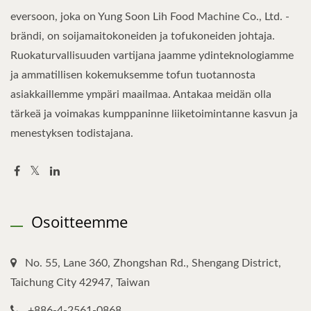
eversoon, joka on Yung Soon Lih Food Machine Co., Ltd. -
brändi, on soijamaitokoneiden ja tofukoneiden johtaja.
Ruokaturvallisuuden vartijana jaamme ydinteknologiamme
ja ammatillisen kokemuksemme tofun tuotannosta
asiakkaillemme ympäri maailmaa. Antakaa meidän olla
tärkeä ja voimakas kumppaninne liiketoimintanne kasvun ja
menestyksen todistajana.
Osoitteemme
No. 55, Lane 360, Zhongshan Rd., Shengang District,
Taichung City 42947, Taiwan
+886-4-2561-0868