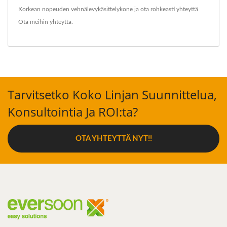
Korkean nopeuden vehnälevykäsittelykone
ja ota rohkeasti yhteyttä
Ota meihin yhteyttä
.
Tarvitsetko Koko Linjan Suunnittelua,
Konsultointia Ja ROI:ta?
OTA YHTEYTTÄ NYT!!