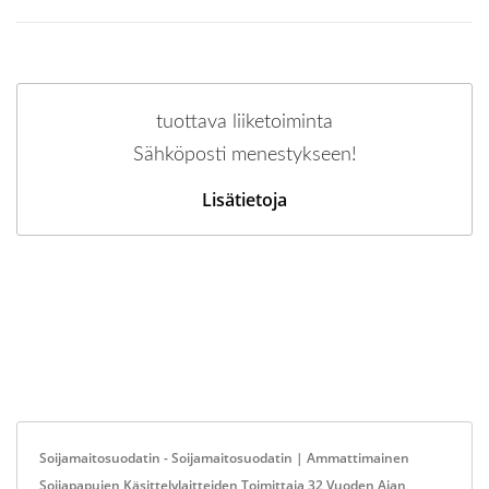
tuottava liiketoiminta
Sähköposti menestykseen!
Lisätietoja
Soijamaitosuodatin - Soijamaitosuodatin | Ammattimainen
Soijapapujen Käsittelylaitteiden Toimittaja 32 Vuoden Ajan