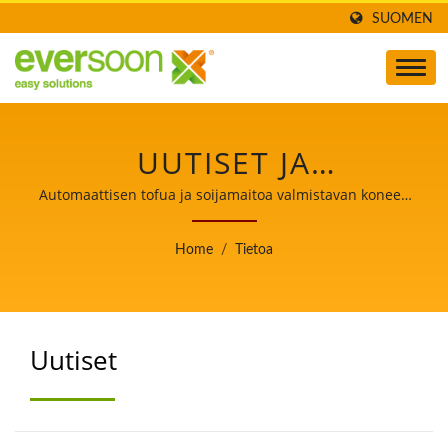
SUOMEN
UUTISET JA
TAPAHTUMAT
Automaattisen tofua ja soijamaitoa valmistavan koneen
johtaja, joka asettaa elintarviketurvallisuuden etusijalle.
Home
/
Tietoa
Uutiset