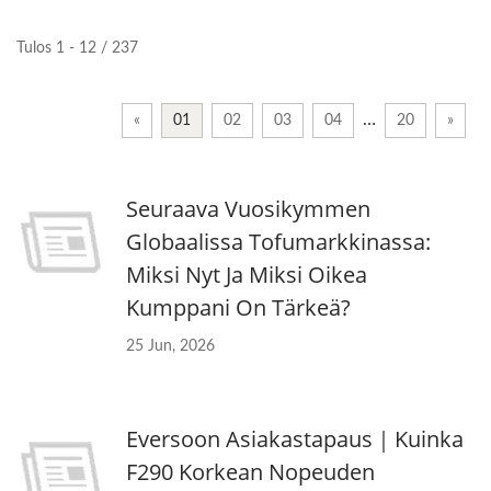
Tulos 1 - 12 / 237
…
«
01
02
03
04
20
»
Seuraava Vuosikymmen
Globaalissa Tofumarkkinassa:
Miksi Nyt Ja Miksi Oikea
Kumppani On Tärkeä?
25 Jun, 2026
Eversoon Asiakastapaus｜Kuinka
F290 Korkean Nopeuden