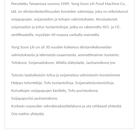
Perustettu Taiwanissa vuonna 1989, Yung Soon Lih Food Machine Co.,
Ltd. on elintarviketeollisuuden koneiden valmistaja, joka on erikoistunut
soijapapujen, soijamaidon ja tofujen valmistukseen. Ainulaatuiset
soijamaidon ja tofun tuotantolinjat, jotka on rakennettu ISO- ja CE-
sertifikaateilla, myydään 40 maassa vankalla maineella.
Yung Soon Lih on yli 30 vuoden kokemus elintarvikekoneiden
valmistuksesta ja teknisestä osaamisesta, ammattimainen tuotanto:
Tofukone, Soijamaitokone, Alfalfa-idätyslaite, Jauhamiskone jne.
Tutustu laadukkaisiin tofua ja soijamaitoa valmistaviin koneisiimme
Helppo tofuntekijä
,
Tofu tuotantolinja
,
Soijamaitotuotantolinja
,
Kuivattujen soijapapujen käsittely
,
Tofu-puristuskone
,
Soijapapuriisi-jauhamiskone
,
Korkean nopeuden vehnälevykäsittelykone
ja ota rohkeasti yhteyttä
Ota meihin yhteyttä
.