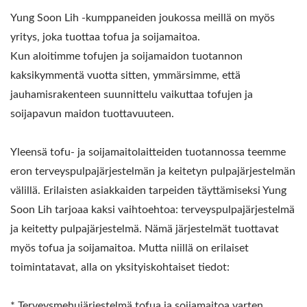
Yung Soon Lih -kumppaneiden joukossa meillä on myös
yritys, joka tuottaa tofua ja soijamaitoa.
Kun aloitimme tofujen ja soijamaidon tuotannon
kaksikymmentä vuotta sitten, ymmärsimme, että
jauhamisrakenteen suunnittelu vaikuttaa tofujen ja
soijapavun maidon tuottavuuteen.
Yleensä tofu- ja soijamaitolaitteiden tuotannossa teemme
eron terveyspulpajärjestelmän ja keitetyn pulpajärjestelmän
välillä. Erilaisten asiakkaiden tarpeiden täyttämiseksi Yung
Soon Lih tarjoaa kaksi vaihtoehtoa: terveyspulpajärjestelmä
ja keitetty pulpajärjestelmä. Nämä järjestelmät tuottavat
myös tofua ja soijamaitoa. Mutta niillä on erilaiset
toimintatavat, alla on yksityiskohtaiset tiedot:
* Terveysmehujärjestelmä tofua ja soijamaitoa varten