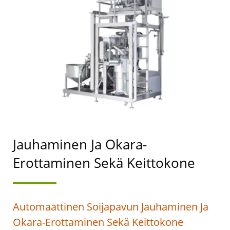
VALMISTAVAN KONEEN
JOHTAJA, JONKA
ENSISIJAINEN TAVOITE
ON
ELINTARVIKETURVALLISUU
Jauhaminen Ja Okara-
Erottaminen Sekä Keittokone
Automaattinen Soijapavun Jauhaminen Ja
Okara-Erottaminen Sekä Keittokone