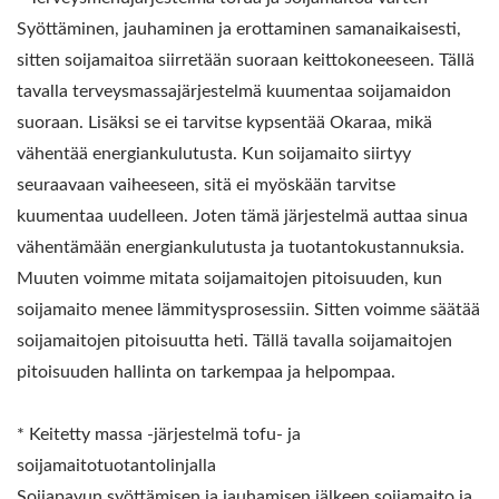
Syöttäminen, jauhaminen ja erottaminen samanaikaisesti,
sitten soijamaitoa siirretään suoraan keittokoneeseen. Tällä
tavalla terveysmassajärjestelmä kuumentaa soijamaidon
suoraan. Lisäksi se ei tarvitse kypsentää Okaraa, mikä
vähentää energiankulutusta. Kun soijamaito siirtyy
seuraavaan vaiheeseen, sitä ei myöskään tarvitse
kuumentaa uudelleen. Joten tämä järjestelmä auttaa sinua
vähentämään energiankulutusta ja tuotantokustannuksia.
Muuten voimme mitata soijamaitojen pitoisuuden, kun
soijamaito menee lämmitysprosessiin. Sitten voimme säätää
soijamaitojen pitoisuutta heti. Tällä tavalla soijamaitojen
pitoisuuden hallinta on tarkempaa ja helpompaa.
* Keitetty massa -järjestelmä tofu- ja
soijamaitotuotantolinjalla
Soijapavun syöttämisen ja jauhamisen jälkeen soijamaito ja