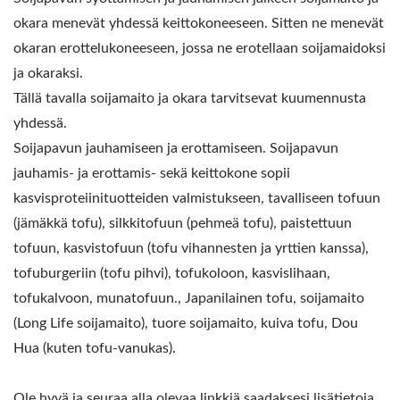
okara menevät yhdessä keittokoneeseen. Sitten ne menevät
okaran erottelukoneeseen, jossa ne erotellaan soijamaidoksi
ja okaraksi.
Tällä tavalla soijamaito ja okara tarvitsevat kuumennusta
yhdessä.
Soijapavun jauhamiseen ja erottamiseen. Soijapavun
jauhamis- ja erottamis- sekä keittokone sopii
kasvisproteiinituotteiden valmistukseen, tavalliseen tofuun
(jämäkkä tofu), silkkitofuun (pehmeä tofu), paistettuun
tofuun, kasvistofuun (tofu vihannesten ja yrttien kanssa),
tofuburgeriin (tofu pihvi), tofukoloon, kasvislihaan,
tofukalvoon, munatofuun., Japanilainen tofu, soijamaito
(Long Life soijamaito), tuore soijamaito, kuiva tofu, Dou
Hua (kuten tofu-vanukas).
Ole hyvä ja seuraa alla olevaa linkkiä saadaksesi lisätietoja