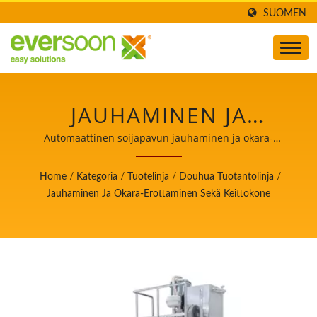
SUOMEN
JAUHAMINEN JA
OKARA-EROTTAMINEN
Automaattinen soijapavun jauhaminen ja okara-
erottaminen sekä keittokone / Automaattisen tofua ja
SEKÄ KEITTOKONE
soijamaitoa valmistavan koneen johtaja, jonka
Home
/
Kategoria
/
Tuotelinja
/
Douhua Tuotantolinja
/
ensisijainen tavoite on elintarviketurvallisuus.
OVAT YKSI KONEISTA
Jauhaminen Ja Okara-Erottaminen Sekä Keittokone
DOUHUA
TUOTANTOLINJALLA. /
AUTOMAATTISEN
TOFUA JA SOIJAMAITOA