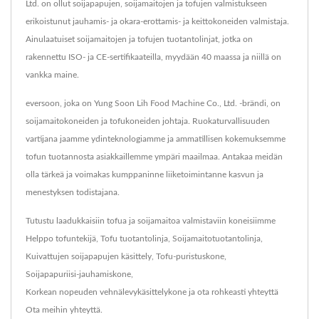
Ltd. on ollut soijapapujen, soijamaitojen ja tofujen valmistukseen
erikoistunut jauhamis- ja okara-erottamis- ja keittokoneiden valmistaja.
Ainulaatuiset soijamaitojen ja tofujen tuotantolinjat, jotka on
rakennettu ISO- ja CE-sertifikaateilla, myydään 40 maassa ja niillä on
vankka maine.
eversoon, joka on Yung Soon Lih Food Machine Co., Ltd. -brändi, on
soijamaitokoneiden ja tofukoneiden johtaja. Ruokaturvallisuuden
vartijana jaamme ydinteknologiamme ja ammatillisen kokemuksemme
tofun tuotannosta asiakkaillemme ympäri maailmaa. Antakaa meidän
olla tärkeä ja voimakas kumppaninne liiketoimintanne kasvun ja
menestyksen todistajana.
Tutustu laadukkaisiin tofua ja soijamaitoa valmistaviin koneisiimme
Helppo tofuntekijä
,
Tofu tuotantolinja
,
Soijamaitotuotantolinja
,
Kuivattujen soijapapujen käsittely
,
Tofu-puristuskone
,
Soijapapuriisi-jauhamiskone
,
Korkean nopeuden vehnälevykäsittelykone
ja ota rohkeasti yhteyttä
Ota meihin yhteyttä
.