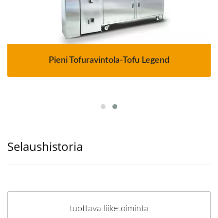
Pieni Tofuravintola-Tofu Legend
Selaushistoria
tuottava liiketoiminta